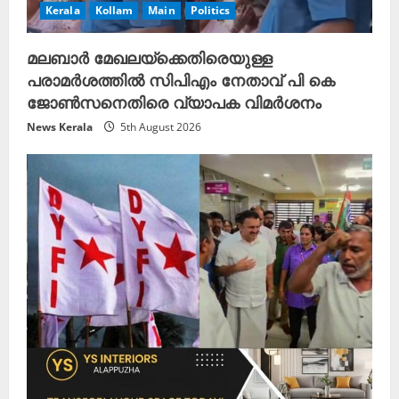
Kerala
Kollam
Main
Politics
മലബാർ മേഖലയ്ക്കെതിരെയുള്ള
പരാമർശത്തിൽ സിപിഎം നേതാവ് പി കെ
ജോൺസനെതിരെ വ്യാപക വിമർശനം
News Kerala
5th August 2026