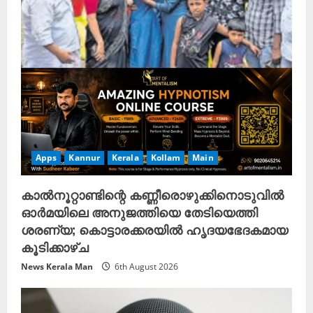
Apps
Kannur
Kerala
Kollam
Main
കാൽനൂറ്റാണ്ടിന്റെ കണ്ണീരൊഴുക്കിനൊടുവിൽ
ഓർമയിലെ അനുജത്തിയെ തേടിയെത്തി
ശരണ്യ; കൊട്ടാരക്കരയിൽ ഹൃദയഭേദകമായ
കൂടിക്കാഴ്ച
News Kerala Man
6th August 2026