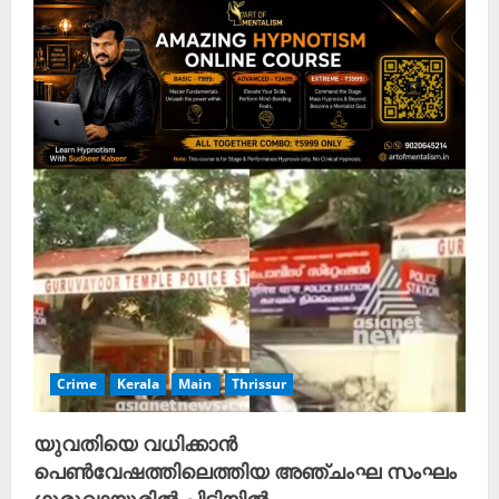
Crime
Kerala
Main
Thrissur
യുവതിയെ വധിക്കാൻ
പെൺവേഷത്തിലെത്തിയ അഞ്ചംഘ സംഘം
ഗുരുവായൂരിൽ പിടിയിൽ