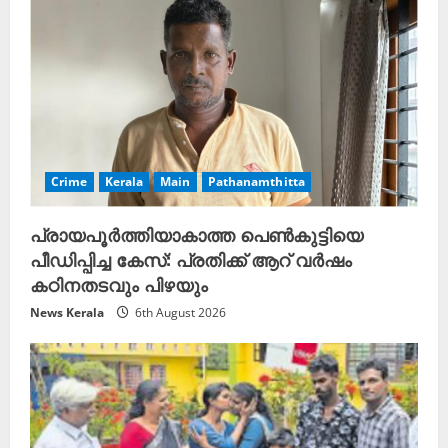
Crime
Kerala
Main
Pathanamthitta
പ്രായപൂർത്തിയാകാത്ത പെൺകുട്ടിയെ
പീഡിപ്പിച്ച കേസ്: പ്രതിക്ക് ആറ് വർഷം
കഠിനതടവും പിഴയും
News Kerala
6th August 2026