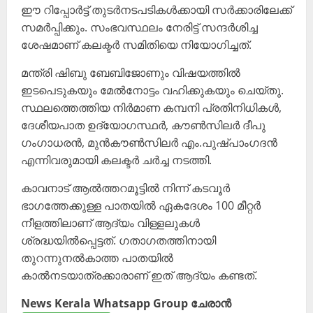
ഈ റിപ്പോർട്ട് തുടർനടപടികൾക്കായി സർക്കാരിലേക്ക്
സമർപ്പിക്കും. സംഭവസ്ഥലം നേരിട്ട് സന്ദർശിച്ച
ശേഷമാണ് കലക്ടർ സമിതിയെ നിയോഗിച്ചത്.
മന്ത്രി ഷിബു ബേബിജോണും വിഷയത്തിൽ
ഇടപെടുകയും മേൽനോട്ടം വഹിക്കുകയും ചെയ്തു.
സ്ഥലത്തെത്തിയ നിർമാണ കമ്പനി പ്രതിനിധികൾ,
ദേശീയപാത ഉദ്യോഗസ്ഥർ, കൗൺസിലർ ദീപു
ഗംഗാധരൻ, മുൻകൗൺസിലർ എം.പുഷ്പാംഗദൻ
എന്നിവരുമായി കലക്ടർ ചർച്ച നടത്തി.
കാവനാട് ആൽത്തറമൂട്ടിൽ നിന്ന് കടവൂർ
ഭാഗത്തേക്കുള്ള പാതയിൽ ഏകദേശം 100 മീറ്റർ
നീളത്തിലാണ് ആദ്യം വിള്ളലുകൾ
ശ്രദ്ധയിൽപ്പെട്ടത്. ഗതാഗതത്തിനായി
തുറന്നുനൽകാത്ത പാതയിൽ
കാൽനടയാത്രക്കാരാണ് ഇത് ആദ്യം കണ്ടത്.
News Kerala Whatsapp Group ചേരാൻ