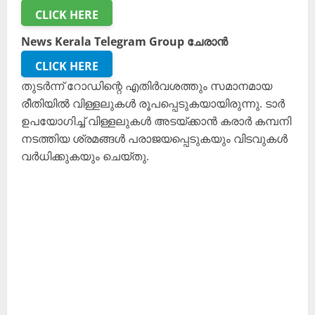
CLICK HERE
News Kerala Telegram Group ചേരാൻ
CLICK HERE
തുടർന്ന് റോഡിന്റെ എതിർവശത്തും സമാനമായ
രീതിയിൽ വിള്ളലുകൾ രൂപപ്പെടുകയായിരുന്നു. ടാർ
ഉപയോഗിച്ച് വിള്ളലുകൾ അടയ്ക്കാൻ കരാർ കമ്പനി
നടത്തിയ ശ്രമങ്ങൾ പരാജയപ്പെടുകയും വിടവുകൾ
വർധിക്കുകയും ചെയ്തു.