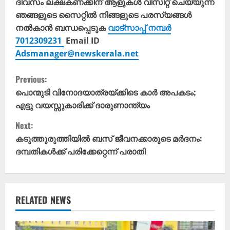
ദിവസം ലക്ഷകണക്കിന് ആളുകൾ വിസിറ്റ് ചെയ്യുന്ന
ഞങ്ങളുടെ സൈറ്റിൽ നിങ്ങളുടെ പരസ്യങ്ങൾ
നൽകാൻ ബന്ധപ്പെടുക
വാട്സാപ്പ് നമ്പർ
7012309231
Email ID
Adsmanager@newskerala.net
C
Previous:
o
പൊന്മുടി വിനോദയാത്രയ്ക്കിടെ കാർ അപകടം;
എട്ടു വയസ്സുകാരിക്ക് ദാരുണാന്ത്യം
n
Next:
t
കടുത്തുരുത്തിയിൽ ബസ് ജീവനക്കാരുടെ മർദനം:
ദമ്പതികൾക്ക് പരിക്കേറ്റെന്ന് പരാതി
i
n
u
RELATED NEWS
e