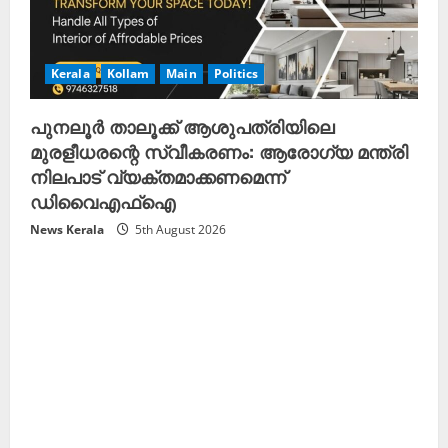
Kerala
Kollam
Main
Politics
പുനലൂർ താലൂക്ക് ആശുപത്രിയിലെ
മുരളീധരന്റെ സ്വീകരണം: ആരോഗ്യ മന്ത്രി
നിലപാട് വ്യക്തമാക്കണമെന്ന്
ഡിവൈഎഫ്ഐ
News Kerala
5th August 2026