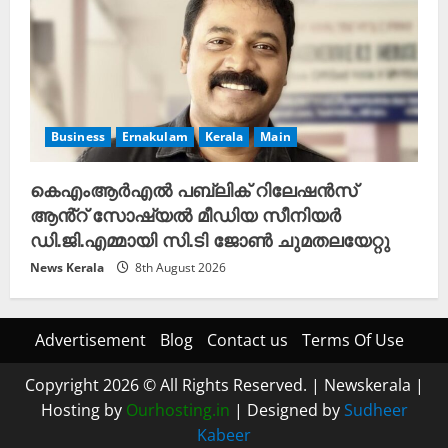
Business
Ernakulam
Kerala
Main
കെഎംആർഎൽ പബ്ലിക് റിലേഷൻസ്
ആൻ്റ് സോഷ്യൽ മീഡിയ സീനിയർ
ഡി.ജി.എമ്മായി സി.ടി ജോൺ ചുമതലയേറ്റു
News Kerala
8th August 2026
Advertisement
Blog
Contact us
Terms Of Use
Copyright 2026 © All Rights Reserved.
|
Newskerala
|
Hosting by
Ourhosting.in
| Designed by
Sudheer
Kabeer