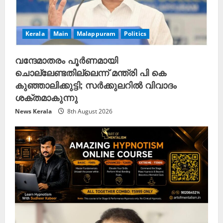
Kerala
Main
Malappuram
Politics
വന്ദേമാതരം പൂർണമായി
ചൊല്ലേണ്ടതില്ലെന്ന് മന്ത്രി പി കെ
കുഞ്ഞാലിക്കുട്ടി; സർക്കുലറിൽ വിവാദം
ശക്തമാകുന്നു
News Kerala
8th August 2026