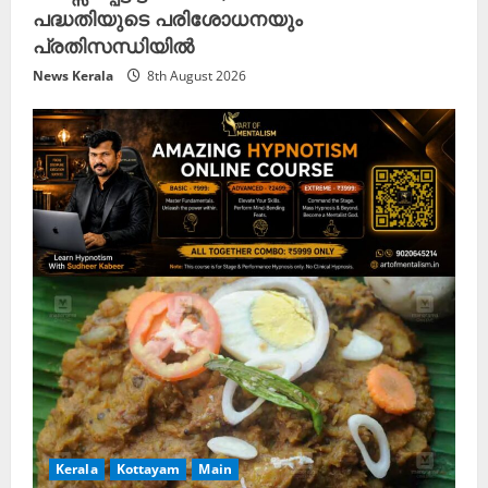
പദ്ധതിയുടെ പരിശോധനയും
പ്രതിസന്ധിയിൽ
News Kerala
8th August 2026
Kerala
Kottayam
Main