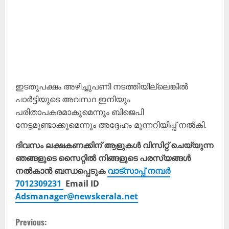
ഇടതുപക്ഷം അഴിച്ചുപണി നടത്തിയില്ലെങ്കിൽ
പാർട്ടിയുടെ അവസ്ഥ ഇനിയും
പരിതാപകരമാകുമെന്നും ബിജെപി
നേട്ടമുണ്ടാക്കുമെന്നും അദ്ദേഹം മുന്നറിയിപ്പ് നൽകി.
ദിവസം ലക്ഷകണക്കിന് ആളുകൾ വിസിറ്റ് ചെയ്യുന്ന
ഞങ്ങളുടെ സൈറ്റിൽ നിങ്ങളുടെ പരസ്യങ്ങൾ
നൽകാൻ ബന്ധപ്പെടുക
വാട്സാപ്പ് നമ്പർ
7012309231
Email ID
Adsmanager@newskerala.net
C
Previous: