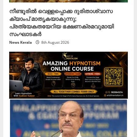
നീണ്ടൂരിൽ വെള്ളപ്പൊക്ക ദുരിതാശ്വാസ
ക്യാംപ് മാതൃകയാകുന്നു;
പ്രത്യേകതയേറിയ ഭക്ഷണക്രമവുമായി
സംഘാടകർ
News Kerala
8th August 2026