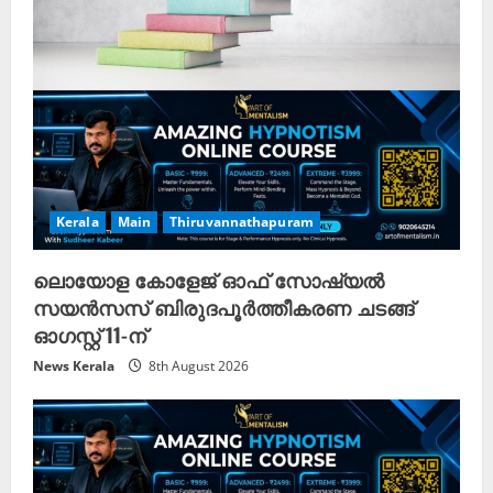
i
n
g
Kerala
Main
Thiruvannathapuram
ലൊയോള കോളേജ് ഓഫ് സോഷ്യൽ
സയൻസസ് ബിരുദപൂർത്തീകരണ ചടങ്ങ്
ഓഗസ്റ്റ് 11-ന്
News Kerala
8th August 2026