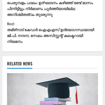
o
പെരുമ്പളം പാലം: ഉദ്ഘാടനം കഴിഞ്ഞ് രണ്ട് മാസം
പിന്നിട്ടിട്ടും നിർമാണം പൂർത്തിയായില്ല;
n
അനിശ്ചിതത്വം തുടരുന്നു
t
Next:
തമിഴ്‌നാട് കേഡർ ഐഎഎസ് ഉദ്യോഗസ്ഥയായി
i
ജി.പി. നന്ദന; സേലം അസിസ്റ്റന്റ് കലക്ടറായി
നിയമനം
n
u
e
RELATED NEWS
R
e
a
d