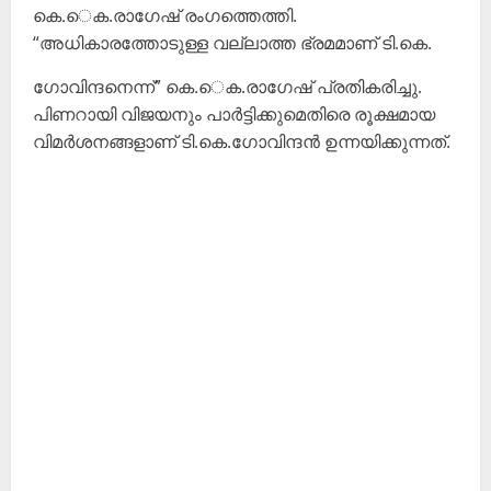
കെ.െക.രാഗേഷ് രംഗത്തെത്തി.
“അധികാരത്തോടുള്ള വല്ലാത്ത ഭ്രമമാണ് ടി.കെ.
ഗോവിന്ദനെന്ന്” കെ.െക.രാഗേഷ് പ്രതികരിച്ചു.
പിണറായി വിജയനും പാർട്ടിക്കുമെതിരെ രൂക്ഷമായ
വിമർശനങ്ങളാണ് ടി.കെ.ഗോവിന്ദൻ ഉന്നയിക്കുന്നത്.