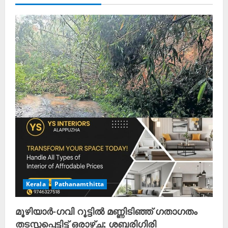
Kerala
Pathanamthitta
മൂഴിയാർ-ഗവി റൂട്ടിൽ മണ്ണിടിഞ്ഞ് ഗതാഗതം
തടസ്സപ്പെട്ടിട്ട് ഒരാഴ്ച; ശബരിഗിരി