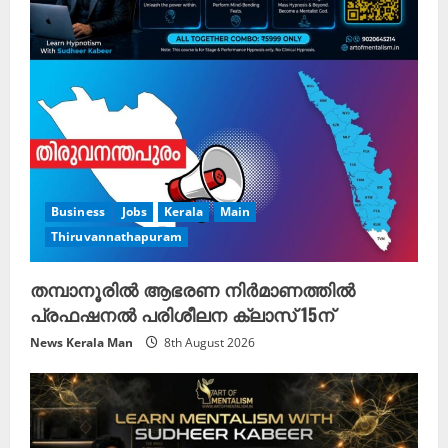
Business
Jobs
Kerala
Main
Thiruvannathapuram
തമ്പാനൂരിൽ ആഭരണ നിർമാണത്തിൽ
പ്രഫഷനൽ പരിശീലന ക്ലാസ് 15ന്
News Kerala Man
8th August 2026