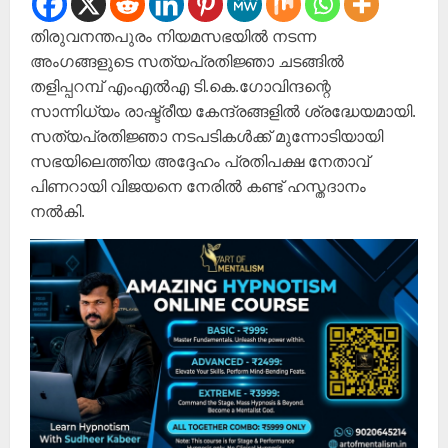
തിരുവനന്തപുരം നിയമസഭയിൽ നടന്ന
അംഗങ്ങളുടെ സത്യപ്രതിജ്ഞാ ചടങ്ങിൽ
തളിപ്പറമ്പ് എംഎൽഎ ടി.കെ.ഗോവിന്ദന്റെ
സാന്നിധ്യം രാഷ്ട്രീയ കേന്ദ്രങ്ങളിൽ ശ്രദ്ധേയമായി.
സത്യപ്രതിജ്ഞാ നടപടികൾക്ക് മുന്നോടിയായി
സഭയിലെത്തിയ അദ്ദേഹം പ്രതിപക്ഷ നേതാവ്
പിണറായി വിജയനെ നേരിൽ കണ്ട് ഹസ്തദാനം
നൽകി.