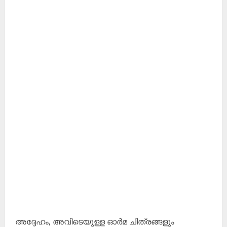
അദ്ദേഹം, അവിടെയുള്ള ഓർമ ചിത്രങ്ങളും