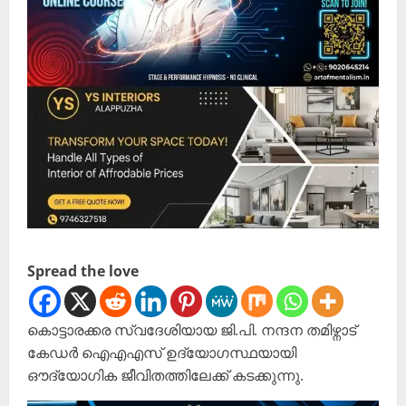
Spread the love
കൊട്ടാരക്കര സ്വദേശിയായ ജി.പി. നന്ദന തമിഴ്നാട്
കേഡർ ഐഎഎസ് ഉദ്യോഗസ്ഥയായി
ഔദ്യോഗിക ജീവിതത്തിലേക്ക് കടക്കുന്നു.