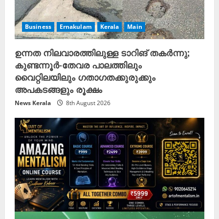
Business
Ernakulam
Kerala
Main
ഉന്നത നിലവാരത്തിലുള്ള ടാറിങ് തകർന്നു;
കുണ്ടന്നൂർ-തേവര പാലത്തിലും
വൈറ്റിലയിലും ഗതാഗതക്കുരുക്കും
അപകടങ്ങളും രൂക്ഷം
News Kerala
8th August 2026