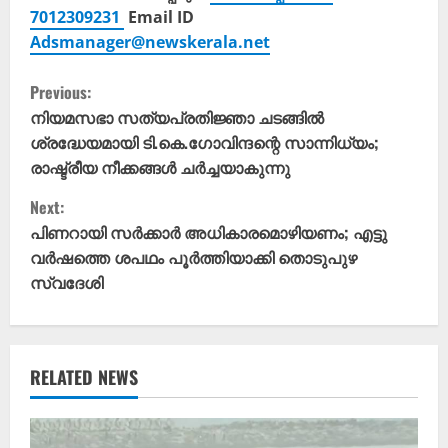
7012309231
Email ID
Adsmanager@newskerala.net
C
Previous:
o
നിയമസഭാ സത്യപ്രതിജ്ഞാ ചടങ്ങിൽ
ശ്രദ്ധേയമായി ടി.കെ.ഗോവിന്ദന്റെ സാന്നിധ്യം;
n
രാഷ്ട്രീയ നീക്കങ്ങൾ ചർച്ചയാകുന്നു
t
Next:
പിണറായി സർക്കാർ അധികാരമൊഴിയണം; എട്ടു
i
വർഷത്തെ ശപഥം പൂർത്തിയാക്കി തൊടുപുഴ
സ്വദേശി
n
u
e
RELATED NEWS
R