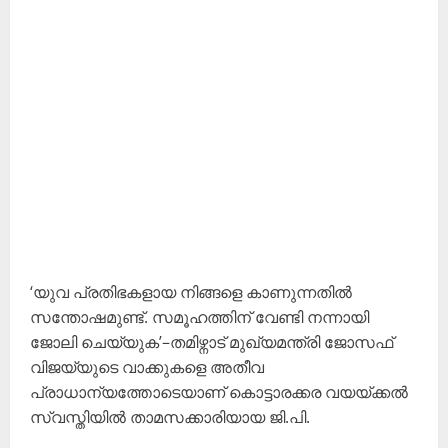
‘യുവ പ്രതിഭകളായ നിങ്ങളെ കാണുന്നതിൽ
സന്തോഷമുണ്ട്. സമൂഹത്തിന് വേണ്ടി നന്നായി
ജോലി ചെയ്യുക’–തമിഴ്നാട് മുഖ്യമന്ത്രി ജോസഫ്
വിജയ്‌യുടെ വാക്കുകളെ അതീവ
പ്രാധാന്യത്തോടെയാണ് കൊട്ടാരക്കര വയയ്ക്കൽ
സ്വസ്തിയിൽ താമസക്കാരിയായ ജി.പി.