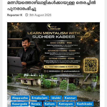
മത്സ്യത്തൊഴിലാളികൾക്കായുള്ള തെരച്ചിൽ
പുനരാരംഭിച്ചു
Reporter K
8th August 2026
Alappuzha
Ernakulam
Idukki
Kannur
Kasargode
Kerala
Kollam
Kottayam
Kozhikode