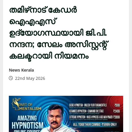
തമിഴ്‌നാട് കേഡർ
ഐഎഎസ്
ഉദ്യോഗസ്ഥയായി ജി.പി.
നന്ദന; സേലം അസിസ്റ്റന്റ്
കലക്ടറായി നിയമനം
News Kerala
22nd May 2026