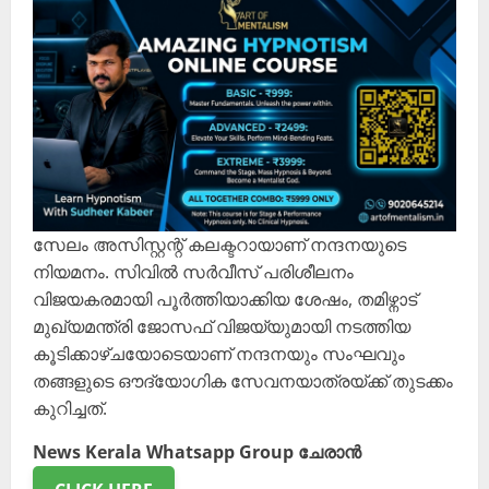
സേലം അസിസ്റ്റന്റ് കലക്ടറായാണ് നന്ദനയുടെ
നിയമനം. സിവിൽ സർവീസ് പരിശീലനം
വിജയകരമായി പൂർത്തിയാക്കിയ ശേഷം, തമിഴ്നാട്
മുഖ്യമന്ത്രി ജോസഫ് വിജയ്‌യുമായി നടത്തിയ
കൂടിക്കാഴ്ചയോടെയാണ് നന്ദനയും സംഘവും
തങ്ങളുടെ ഔദ്യോഗിക സേവനയാത്രയ്ക്ക് തുടക്കം
കുറിച്ചത്.
News Kerala Whatsapp Group ചേരാൻ