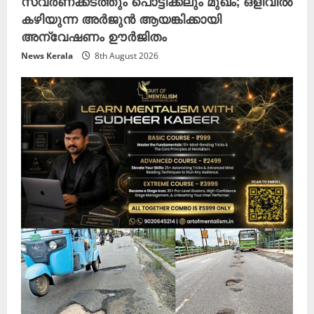
സ്വർണക്കടത്തും പൊട്ടിക്കലും മുഖം; ഒളിവിൽ
കഴിയുന്ന അർജുൻ ആയങ്കിക്കായി
അന്വേഷണം ഊർജിതം
News Kerala
8th August 2026