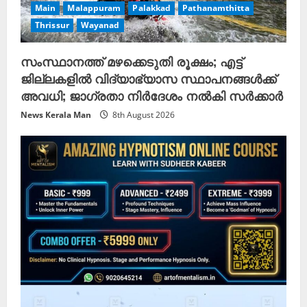
Main
Malappuram
Palakkad
Pathanamthitta
Thrissur
Wayanad
സംസ്ഥാനത്ത് മഴക്കെടുതി രൂക്ഷം; എട്ട്
ജില്ലകളിൽ വിദ്യാഭ്യാസ സ്ഥാപനങ്ങൾക്ക്
അവധി; ജാഗ്രതാ നിർദേശം നൽകി സർക്കാർ
News Kerala Man
8th August 2026