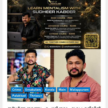
Crime
Ernakulam
Kerala
Main
Malappuram
Palakkad
Thrissur