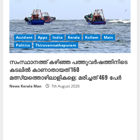
Accident
Apps
India
Kerala
Kollam
Main
Politics
Thiruvannathapuram
സംസ്ഥാനത്ത് കഴിഞ്ഞ പത്തുവര്‍ഷത്തിനിടെ
കടലില്‍ കാണാതായത് 160
മത്സ്യത്തൊഴിലാളികളെ; മരിച്ചത് 469 പേര്‍
News Kerala Man
7th August 2026