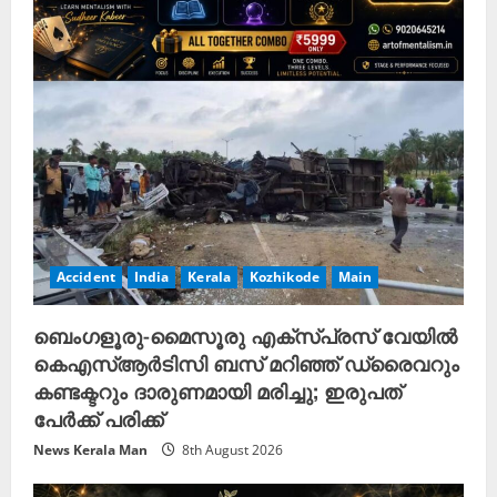
Accident
India
Kerala
Kozhikode
Main
ബെംഗളൂരു-മൈസൂരു എക്സ്പ്രസ് വേയിൽ
കെഎസ്ആർടിസി ബസ് മറിഞ്ഞ് ഡ്രൈവറും
കണ്ടക്ടറും ദാരുണമായി മരിച്ചു; ഇരുപത്
പേർക്ക് പരിക്ക്
News Kerala Man
8th August 2026