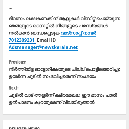
…
ദിവസം ലക്ഷകണക്കിന് ആളുകൾ വിസിറ്റ് ചെയ്യുന്ന
ഞങ്ങളുടെ സൈറ്റിൽ നിങ്ങളുടെ പരസ്യങ്ങൾ
നൽകാൻ ബന്ധപ്പെടുക
വാട്സാപ്പ് നമ്പർ
7012309231
Email ID
Adsmanager@newskerala.net
C
Previous:
o
നിർത്തിയിട്ട ഓട്ടോറിക്ഷയുടെ ചില്ല് പൊട്ടിത്തെറിച്ചു;
ഉയർന്ന ചൂടിൽ സംഭവിച്ചതെന്ന് സംശയം
n
Next:
t
ചൂടിൽ വാടിത്തളർന്ന് ക്ഷീരമേഖല; ഈ മാസം പാൽ
ഉൽപാദനം കുറയുമെന്ന് വിലയിരുത്തൽ
i
n