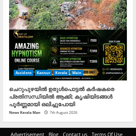
Accident
Kannur
Kerala
Main
ചെറുപുഴയിൽ ഉരുൾപൊട്ടൽ കർഷകരെ
പ്രതിസന്ധിയിൽ ആക്കി; കൃഷിയിടങ്ങൾ
പൂർണ്ണമായി ഒലിച്ചുപോയി
News Kerala Man
7th August 2026
Advertisement
Blog
Contact us
Terms Of Use