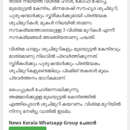
താഴെ നിലയിൽ വിശ്രമ ഹാൾ, കോഫി ഷോപ്പ്,
മുലയൂട്ടൽ കേന്ദ്രം, ഭിന്നശേഷി സൗഹൃദ ശുചിമുറി,
പുരുഷന്മാർക്കും സ്ത്രീകൾക്കുമായി പ്രത്യേക
ശുചിമുറികൾ, മുകൾ നിലയിൽ താമസ
സൗകര്യത്തോടെയുള്ള 3 വിശ്രമ മുറികൾ എന്നീ
സൗകര്യങ്ങൾ അടങ്ങിയതാണു പദ്ധതി.
വിശ്രമ ഹാളും ശുചിമുറികളും മുലയൂട്ടൽ കേന്ദ്രവും
മാത്രമാണു നിലവിൽ പ്രവർത്തിക്കുന്നത്.
സ്ത്രീകൾക്കും പുരുഷന്മാർക്കും പ്രത്യേകം
ശുചിമുറികളുണ്ടെങ്കിലും പ്ലമിങ് തകരാർ മൂലം
പ്രവർത്തനം ഭാഗികമാണ്.
പൈപ്പുകൾ ചോർന്നൊലിക്കുന്നു.
അമ്മമാർക്കുള്ള മുലയൂട്ടൽ കേന്ദ്രത്തിൽ
എത്തിപ്പെടാൻ ശുചിമുറി കയറണം. വിശ്രമ മുറിയിൽ
നിന്നു നേരിട്ടു വാതിൽ ഇല്ല.
News Kerala Whatsapp Group ചേരാൻ