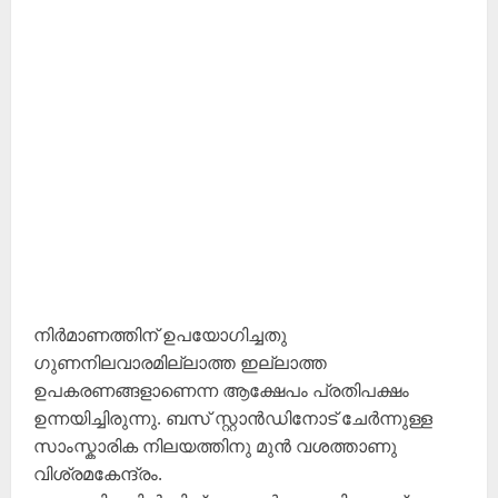
നിർമാണത്തിന് ഉപയോഗിച്ചതു
ഗുണനിലവാരമില്ലാത്ത ഇല്ലാത്ത
ഉപകരണങ്ങളാണെന്ന ആക്ഷേപം പ്രതിപക്ഷം
ഉന്നയിച്ചിരുന്നു. ബസ് സ്റ്റാൻഡിനോട് ചേർന്നുള്ള
സാംസ്കാരിക നിലയത്തിനു മുൻ വശത്താണു
വിശ്രമകേന്ദ്രം.