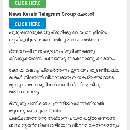
CLICK HERE
News Kerala Telegram Group ചേരാൻ
CLICK HERE
പുരുഷന്മാരുടെ ശുചിമുറിക്കു മറ പോലുമില്ല.
ശുചിമുറി ഉപയോഗത്തിനു പണം നൽകണം.
ഭിന്നശേഷി സൗഹൃദ ശുചിമുറി അടഞ്ഞു
കിടക്കുകയാണ്. ക്ലോസറ്റ് തകരാറാണു കാരണം.
കോഫി ഷോപ്പ് പ്രവർത്തനം ഇനിയും തുടങ്ങിയില്ല.
മുകൾ നിലയിൽ വിശാലമായ സൗകര്യങ്ങളോടെ
മൂന്നു താമസ മുറികൾ പണി നിർമിച്ചെങ്കിലും
അവസാനവട്ട
മിനുക്കു പണികൾ പൂർത്തിയാകാത്തതിനാൽ
തുറന്നു കൊടുത്തിട്ടില്ല.
പഞ്ചായത്തിന്റെ അഭിമാന പദ്ധതികളിൽ ഒന്നാണ്
ബസ് സ്റ്റാൻഡിലെ വഴിയോര വിശ്രമ കേന്ദ്രമെന്നും