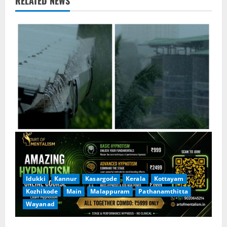
u
RELATED NEWS
e
R
e
a
d
i
n
g
Idukki
Kannur
Kasargode
Kerala
Kottayam
Kozhikode
Main
Malappuram
Pathanamthitta
Wayanad