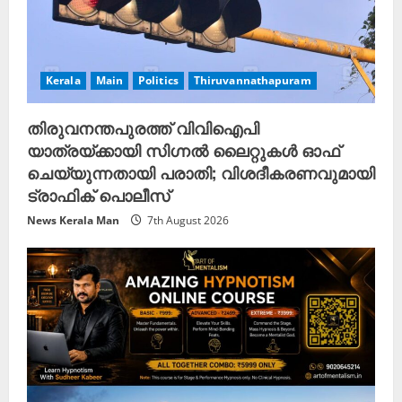
Kerala
Main
Politics
Thiruvannathapuram
തിരുവനന്തപുരത്ത് വിവിഐപി
യാത്രയ്ക്കായി സിഗ്നൽ ലൈറ്റുകൾ ഓഫ്
ചെയ്യുന്നതായി പരാതി; വിശദീകരണവുമായി
ട്രാഫിക് പൊലീസ്
News Kerala Man
7th August 2026