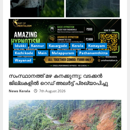
Idukki
Kannur
Kasargode
Kerala
Kottayam
Kozhikode
Main
Malappuram
Pathanamthitta
Wayanad
സംസ്ഥാനത്ത് മഴ കനക്കുന്നു; വടക്കൻ
ജില്ലകളിൽ റെഡ് അലർട്ട് പ്രഖ്യാപിച്ചു
News Kerala
7th August 2026