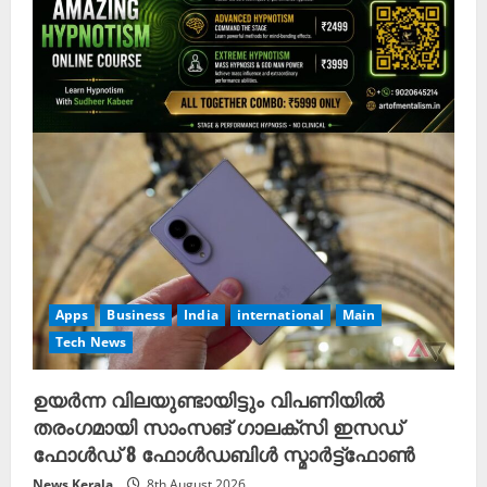
Apps
Business
India
international
Main
Tech News
ഉയർന്ന വിലയുണ്ടായിട്ടും വിപണിയിൽ
തരംഗമായി സാംസങ് ഗാലക്സി ഇസഡ്
ഫോൾഡ് 8 ഫോൾഡബിൾ സ്മാർട്ട്ഫോൺ
News Kerala
8th August 2026