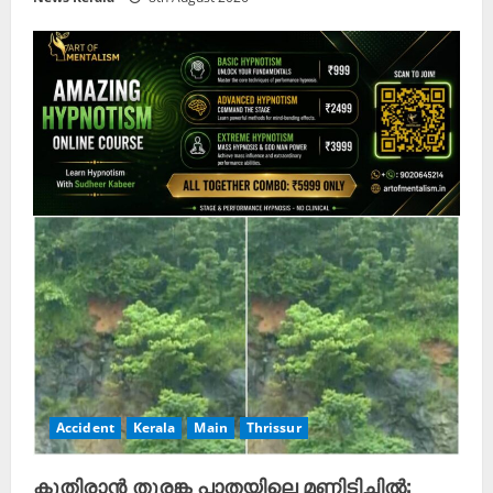
Accident
Kerala
Main
Thrissur
കുതിരാൻ തുരങ്ക പാതയിലെ മണ്ണിടിച്ചിൽ: