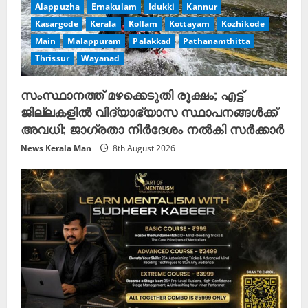
Alappuzha
Ernakulam
Idukki
Kannur
Kasargode
Kerala
Kollam
Kottayam
Kozhikode
Main
Malappuram
Palakkad
Pathanamthitta
Thrissur
Wayanad
സംസ്ഥാനത്ത് മഴക്കെടുതി രൂക്ഷം; എട്ട്
ജില്ലകളിൽ വിദ്യാഭ്യാസ സ്ഥാപനങ്ങൾക്ക്
അവധി; ജാഗ്രതാ നിർദേശം നൽകി സർക്കാർ
News Kerala Man
8th August 2026