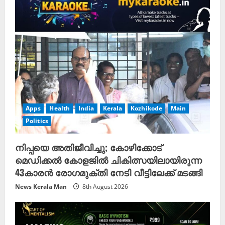
Apps
Health
India
Kerala
Kozhikode
Main
Politics
നിപ്പയെ അതിജീവിച്ചു; കോഴിക്കോട്
മെഡിക്കൽ കോളജിൽ ചികിത്സയിലായിരുന്ന
43കാരൻ രോഗമുക്തി നേടി വീട്ടിലേക്ക് മടങ്ങി
News Kerala Man
8th August 2026