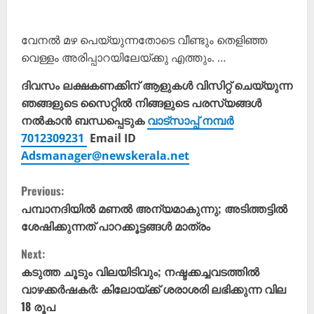
വേനൽ മഴ പെയ്യുന്നതോടെ വീണ്ടും തെളിഞ്ഞ
വെള്ളം അരിപ്പാറയിലേയ്ക്കു എത്തും. …
ദിവസം ലക്ഷകണക്കിന് ആളുകൾ വിസിറ്റ് ചെയ്യുന്ന
ഞങ്ങളുടെ സൈറ്റിൽ നിങ്ങളുടെ പരസ്യങ്ങൾ
നൽകാൻ ബന്ധപ്പെടുക
വാട്സാപ്പ് നമ്പർ
7012309231
Email ID
Adsmanager@newskerala.net
C
Previous:
o
പമ്പാനദിയിൽ മണൽ അന്യമാകുന്നു; അടിത്തട്ടിൽ
ശേഷിക്കുന്നത് പാറക്കൂട്ടങ്ങൾ മാത്രം
n
Next:
t
കടുത്ത ചൂടും വിലയിടിവും; നഷ്ടക്കച്ചവടത്തിൽ
വാഴക്കർഷകർ: കിലോയ്ക്ക് ശരാശരി ലഭിക്കുന്ന വില
i
18 രൂപ