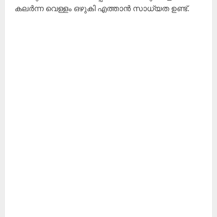
കലർന്ന വെള്ളം ഒഴുകി എത്താൻ സാധ്യത ഉണ്ട്.