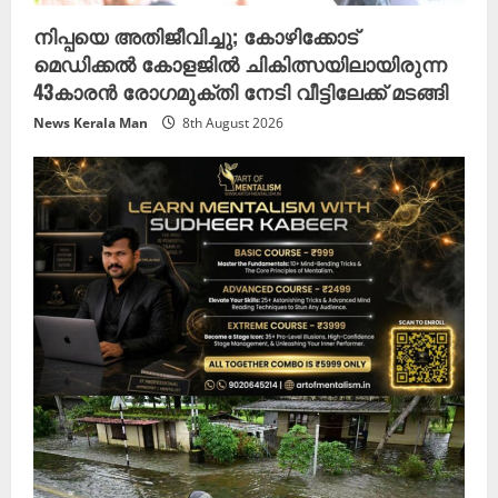
നിപ്പയെ അതിജീവിച്ചു; കോഴിക്കോട്
മെഡിക്കൽ കോളജിൽ ചികിത്സയിലായിരുന്ന
43കാരൻ രോഗമുക്തി നേടി വീട്ടിലേക്ക് മടങ്ങി
News Kerala Man
8th August 2026