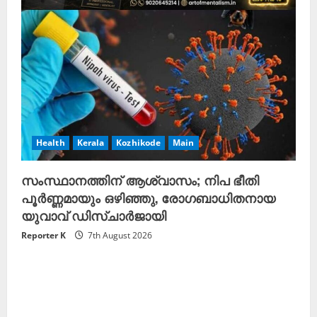
Health
Kerala
Kozhikode
Main
സംസ്ഥാനത്തിന് ആശ്വാസം; നിപ ഭീതി
പൂർണ്ണമായും ഒഴിഞ്ഞു, രോഗബാധിതനായ
യുവാവ് ഡിസ്ചാർജായി
Reporter K
7th August 2026