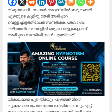
തിരുവമ്പാടി ∙ വേനൽ അവധിയിൽ ഇരുവഞ്ഞി
പുഴയുടെ കുളിരു തേടി അരിപ്പാറ
വെള്ളച്ചാട്ടത്തിലേക്ക് സന്ദർശക പ്രവാഹം.
കഴിഞ്ഞദിവസങ്ങളിൽ ഒട്ടേറെ ആളുകളാണ്
അരിപ്പാറ സന്ദർശിക്കാൻ എത്തിയത്.
വിശാലമായ പുഴ തീരവും പുഴയ്ക്ക് മീതെ
തൂക്കുപാലവും തണുത്ത ജലപ്രവാഹവും എട്ട്
നിലകളുള്ള വെള്ളച്ചാട്ടങ്ങളും സഞ്ചാരികളെ