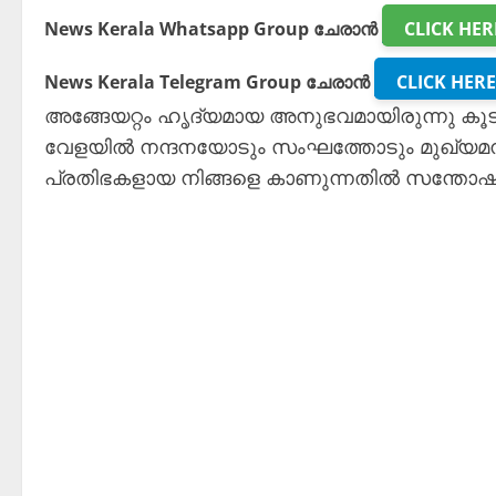
News Kerala Whatsapp Group ചേരാൻ
CLICK HER
News Kerala Telegram Group ചേരാൻ
CLICK HERE
അങ്ങേയറ്റം ഹൃദ്യമായ അനുഭവമായിരുന്നു കൂടിക്
വേളയിൽ നന്ദനയോടും സംഘത്തോടും മുഖ്യമന്ത
പ്രതിഭകളായ നിങ്ങളെ കാണുന്നതിൽ സന്തോഷമു