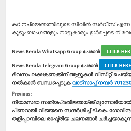
കഠിനപ്രയത്നത്തിലൂടെ സിവിൽ സർവീസ് എന്ന ലക്
കുടുംബാംഗങ്ങളും നാട്ടുകാരും ഉൾപ്പെടെ ന
News Kerala Whatsapp Group ചേരാൻ
CLICK HER
News Kerala Telegram Group ചേരാൻ
CLICK HERE
ദിവസം ലക്ഷകണക്കിന് ആളുകൾ വിസിറ്റ് ചെയ്
നൽകാൻ ബന്ധപ്പെടുക
വാട്സാപ്പ് നമ്പർ 7012
C
Previous:
നിയമസഭാ സത്യപ്രതിജ്ഞയ്ക്ക് മുന്നോടിയായ
o
പിണറായി വിജയനെ സന്ദർശിച്ച് ടി.കെ. ഗോവിന്
n
തളിപ്പറമ്പിലെ രാഷ്ട്രീയ ചലനങ്ങൾ ചർച്ചയാകുന്