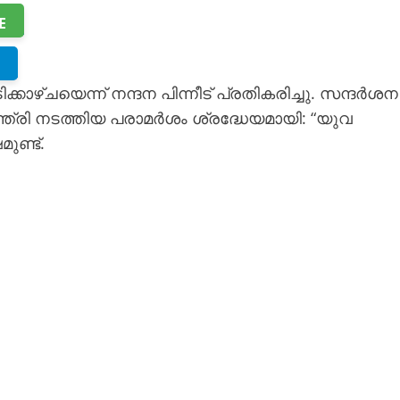
E
കാഴ്ചയെന്ന് നന്ദന പിന്നീട് പ്രതികരിച്ചു. സന്ദർശന
്രി നടത്തിയ പരാമർശം ശ്രദ്ധേയമായി: “യുവ
ണ്ട്.