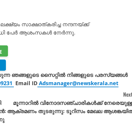
ഷ്യം സാക്ഷാത്കരിച്ച നന്ദനയ്ക്ക്
ിരവധി പേർ ആശംസകൾ നേർന്നു.
E
യുന്ന ഞങ്ങളുടെ സൈറ്റിൽ നിങ്ങളുടെ പരസ്യങ്ങൾ
309231
Email ID
Adsmanager@newskerala.net
Next
ി
മൂന്നാറിൽ വിനോദസഞ്ചാരികൾക്ക് നേരെയുള്
ദൻ:
ആക്രമണം തുടരുന്നു: ടൂറിസം മേഖല ആശങ്കയി
നു