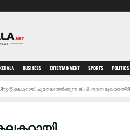
KERALA
BUSINESS
ENTERTAINMENT
SPORTS
POLITICS
സിസ്റ്റന്റ് കലക്ടറായി ചുമതലയേൽക്കുന്ന ജി.പി. നന്ദന മുഖ്യമന
് കലക്ടറായി