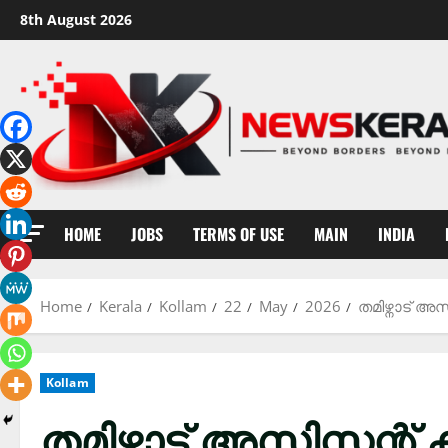
Skip
8th August 2026
to
content
HOME
JOBS
TERMS OF USE
MAIN
INDIA
Home
Kerala
Kollam
22
May
2026
തമിഴ്നാട് അ
Kollam
തമിഴ്നാട് അസിസ്റ്റന്റ