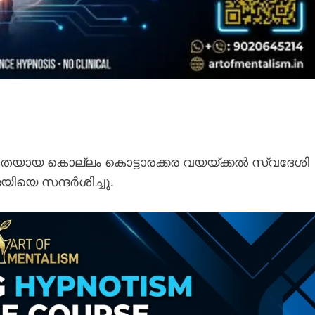
നിയമിതയായ കൊല്ലം കൊട്ടാരക്കര വയയ്ക്കൽ സ്വദേശി
ജയിയെ സന്ദർശിച്ചു.