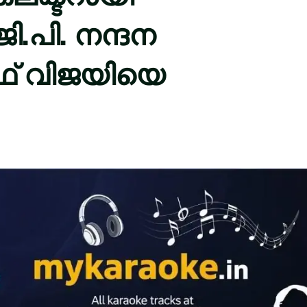
ി.പി. നന്ദന
ഫ് വിജയിയെ