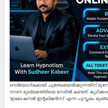
ഔദ്യോഗികമായി ചുമതലയേൽക്കുന്നതിന് മുന്നോ
നന്ദന മുഖ്യമന്ത്രിയെ നേരിൽ കണ്ടത്. കൂടി
‘ഇമോഷനൽ ഇന്റലിജൻസ്’ എന്ന പുസ്തകം മുഖ്യമന