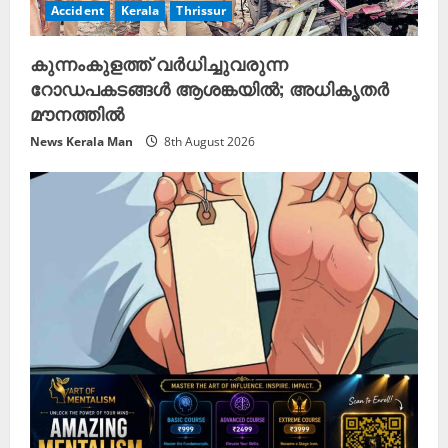
Accident
Kerala
Thrissur
കുന്നംകുളത്ത് വർധിച്ചുവരുന്ന
റോഡപകടങ്ങൾ ആശങ്കയിൽ; അധികൃതർ
മൗനത്തിൽ
News Kerala Man
8th August 2026