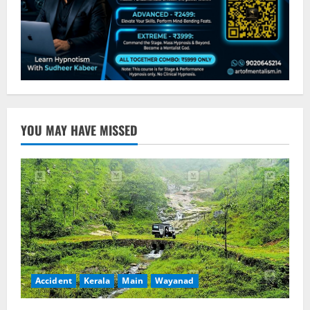
YOU MAY HAVE MISSED
Accident
Kerala
Main
Wayanad