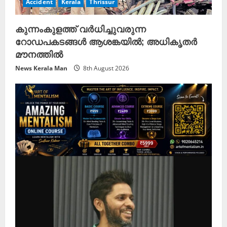
Accident
Kerala
Thrissur
കുന്നംകുളത്ത് വർധിച്ചുവരുന്ന
റോഡപകടങ്ങൾ ആശങ്കയിൽ; അധികൃതർ
മൗനത്തിൽ
News Kerala Man
8th August 2026