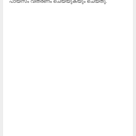
പായസം വിതരണം ചെയ്യുകയും ചെയ്തു.