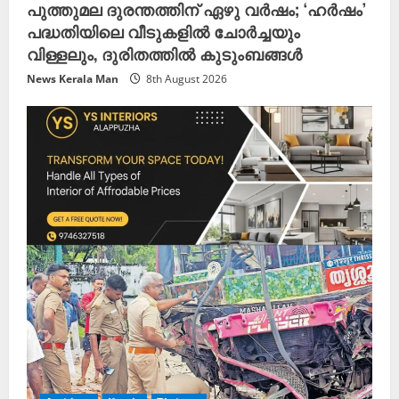
പുത്തുമല ദുരന്തത്തിന് ഏഴു വർഷം; ‘ഹർഷം’
പദ്ധതിയിലെ വീടുകളിൽ ചോർച്ചയും
വിള്ളലും, ദുരിതത്തിൽ കുടുംബങ്ങൾ
News Kerala Man
8th August 2026