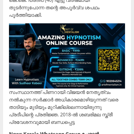
കെ.കെ. പ്രദീപ് (40) എട്ടു വർഷമായി
തുടർന്നുപോന്ന തന്റെ അപൂർവ്വ ശപഥം
പൂർത്തിയാക്കി.
സംസ്ഥാനത്ത് പിണറായി വിജയൻ നേതൃത്വം
നൽകുന്ന സർക്കാർ അധികാരമൊഴിയുന്നത് വരെ
താടിയും മുടിയും മുറിക്കില്ലെന്നായിരുന്നു
പ്രദീപിന്റെ പ്രതിജ്ഞ. 2018-ൽ ശബരിമല സ്ത്രീ
പ്രവേശനവുമായി ബന്ധപ്പെട്ട