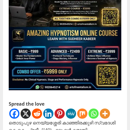
Spread the love
തൊടുപുഴ നെയ്യശ്ശേരി കാഞ്ഞിരക്കുഴി സ്വദേശി