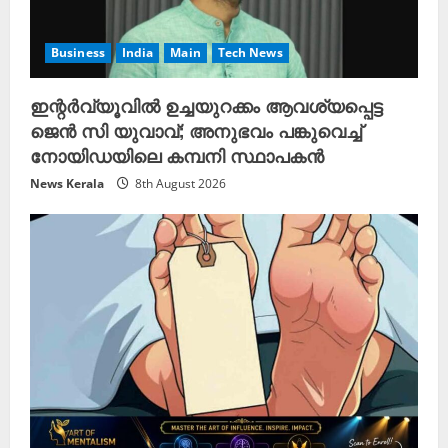
Business
India
Main
Tech News
ഇന്റർവ്യൂവിൽ ഉച്ചയുറക്കം ആവശ്യപ്പെട്ട
ജെൻ സി യുവാവ്; അനുഭവം പങ്കുവെച്ച്
നോയിഡയിലെ കമ്പനി സ്ഥാപകൻ
News Kerala
8th August 2026