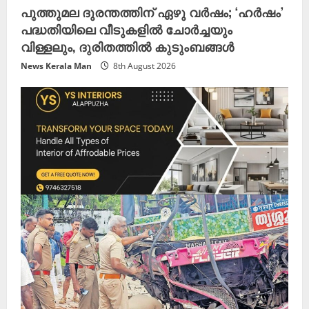
n
പുത്തുമല ദുരന്തത്തിന് ഏഴു വർഷം; ‘ഹർഷം’
g
പദ്ധതിയിലെ വീടുകളിൽ ചോർച്ചയും
വിള്ളലും, ദുരിതത്തിൽ കുടുംബങ്ങൾ
News Kerala Man
8th August 2026