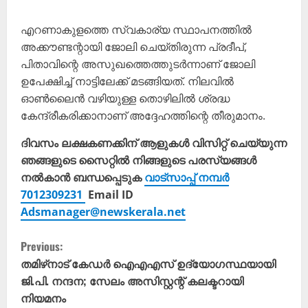
എറണാകുളത്തെ സ്വകാര്യ സ്ഥാപനത്തിൽ
അക്കൗണ്ടന്റായി ജോലി ചെയ്തിരുന്ന പ്രദീപ്,
പിതാവിന്റെ അസുഖത്തെത്തുടർന്നാണ് ജോലി
ഉപേക്ഷിച്ച് നാട്ടിലേക്ക് മടങ്ങിയത്. നിലവിൽ
ഓൺലൈൻ വഴിയുള്ള തൊഴിലിൽ ശ്രദ്ധ
കേന്ദ്രീകരിക്കാനാണ് അദ്ദേഹത്തിന്റെ തീരുമാനം.
ദിവസം ലക്ഷകണക്കിന് ആളുകൾ വിസിറ്റ് ചെയ്യുന്ന
ഞങ്ങളുടെ സൈറ്റിൽ നിങ്ങളുടെ പരസ്യങ്ങൾ
നൽകാൻ ബന്ധപ്പെടുക
വാട്സാപ്പ് നമ്പർ
7012309231
Email ID
Adsmanager@newskerala.net
C
Previous:
o
തമിഴ്‌നാട് കേഡർ ഐഎഎസ് ഉദ്യോഗസ്ഥയായി
ജി.പി. നന്ദന; സേലം അസിസ്റ്റന്റ് കലക്ടറായി
n
നിയമനം