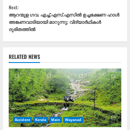
t
Next:
ആറന്മുള ഗവ. എച്ച്.എസ്.എസിൽ ഉച്ചഭക്ഷണ ഹാൾ
i
അങ്കണവാടിയായി മാറുന്നു; വിദ്യാർഥികൾ
ദുരിതത്തിൽ
n
u
e
RELATED NEWS
R
e
a
d
i
Accident
Kerala
Main
Wayanad