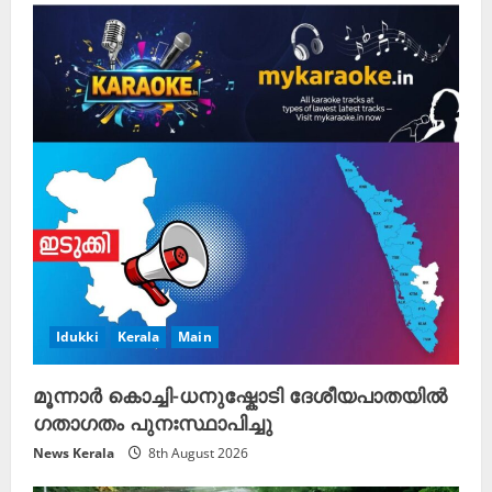
Idukki
Kerala
Main
മൂന്നാർ കൊച്ചി-ധനുഷ്കോടി ദേശീയപാതയിൽ
ഗതാഗതം പുനഃസ്ഥാപിച്ചു
News Kerala
8th August 2026