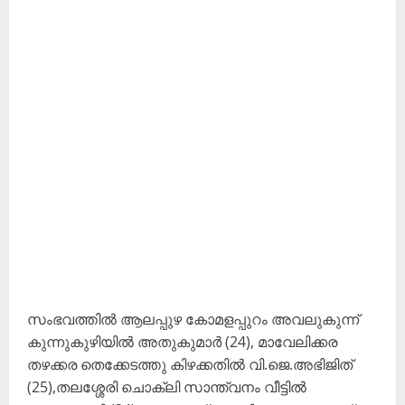
സംഭവത്തിൽ ആലപ്പുഴ കോമളപ്പുറം അവലുകുന്ന്
കുന്നുകുഴിയിൽ അതുകുമാർ (24), മാവേലിക്കര
തഴക്കര തെക്കേടത്തു കിഴക്കതിൽ വി.ജെ.അഭിജിത്
(25),തലശ്ശേരി ചൊക്ലി സാന്ത്വനം വീട്ടിൽ