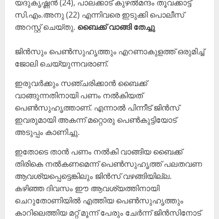
യദുകൃഷ്ണൻ (24), പാലക്കാട് കുഴൽമന്ദം തൂവക്കാട്ട്
സി.എം.അനു (22) എന്നിവരെ ഇടുക്കി പൊലീസ്
അറസ്റ്റ് ചെയ്തു.
ബൈക്ക് വാങ്ങി തേച്ചു
ജിൻസും പെൺസുഹൃത്തും എറണാകുളത്ത് ഒരുമിച്ച്
ജോലി ചെയ്യുന്നവരാണ്.
ഇരുവർക്കും സഞ്ചരിക്കാൻ ബൈക്ക്
വാങ്ങുന്നതിനായി പണം നൽകിയത്
പെൺസുഹൃത്താണ്. എന്നാൽ പിന്നീട് ജിൻസ്
ഇവരുമായി അകന്ന് മറ്റൊരു പെൺകുട്ടിയോട്
അടുപ്പം കാണിച്ചു.
ഇതോടെ താൻ പണം നൽകി വാങ്ങിയ ബൈക്ക്
തിരികെ നൽകണമെന്ന് പെൺസുഹൃത്ത് പലതവണ
ആവശ്യപ്പെട്ടെങ്കിലും ജിൻസ് വഴങ്ങിയില്ല.
കഴിഞ്ഞ ദിവസം ഈ ആവശ്യത്തിനായി
ചെറുതോണിയിൽ എത്തിയ പെൺസുഹൃത്തും
കാറിലെത്തിയ മറ്റ് മൂന്ന് പേരും ചേർന്ന് ജിൻസിനോട്