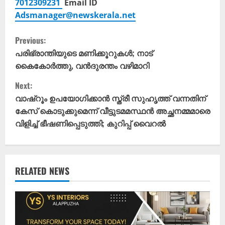
7012309231
Email ID
Adsmanager@newskerala.net
C
Previous:
o
പരിഭ്രാന്തിയുടെ മണിക്കൂറുകൾ; നാട്
കൈകോർത്തു, വൻദുരന്തം വഴിമാറി
n
Next:
t
വാഷ്റൂം ഉപയോഗിക്കാൻ സ്ത്രീ സുഹൃത്ത് വന്നതിന്
കേസ് കൊടുക്കുമെന്ന് വീട്ടുടമമസ്ഥൻ അച്ഛനമ്മമാരെ
i
വിളിച്ച് ഭീഷണിപ്പെടുത്തി; കുറിപ്പ് വൈറൽ
n
u
RELATED NEWS
e
R