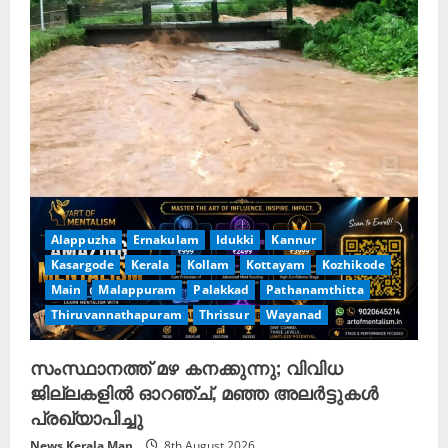
Alappuzha
Ernakulam
Idukki
Kannur
Kasargode
Kerala
Kollam
Kottayam
Kozhikode
Main
Malappuram
Palakkad
Pathanamthitta
Thiruvannathapuram
Thrissur
Wayanad
സംസ്ഥാനത്ത് മഴ കനക്കുന്നു; വിവിധ
ജില്ലകളിൽ ഓറഞ്ച്, മഞ്ഞ അലർട്ടുകൾ
പ്രഖ്യാപിച്ചു
News Kerala Man
8th August 2026