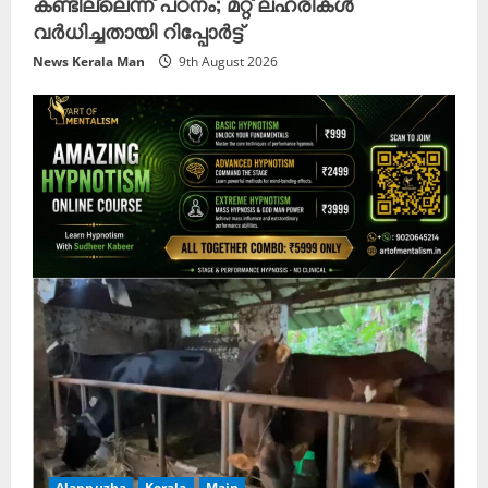
കണ്ടില്ലെന്ന് പഠനം; മറ്റ് ലഹരികൾ
വർധിച്ചതായി റിപ്പോർട്ട്
News Kerala Man
9th August 2026
Alappuzha
Kerala
Main