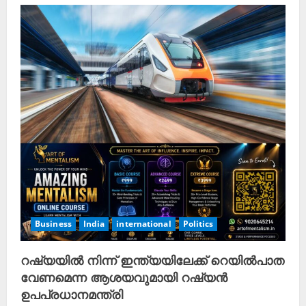
Business
India
international
Politics
റഷ്യയിൽ നിന്ന് ഇന്ത്യയിലേക്ക് റെയിൽപാത
വേണമെന്ന ആശയവുമായി റഷ്യൻ
ഉപപ്രധാനമന്ത്രി