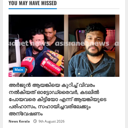
YOU MAY HAVE MISSED
Main
അർജുൻ ആയങ്കിയെ കുറിച്ച് വിവരം
നൽകിയത് ഓട്ടോഡ്രൈവർ, കടലിൽ
പോയവരെ കിട്ടിയോ എന്ന് ആയങ്കിയുടെ
പരിഹാസം, സഹായിച്ചവരിലേക്കും
അന്വേഷണം
News Kerala
9th August 2026