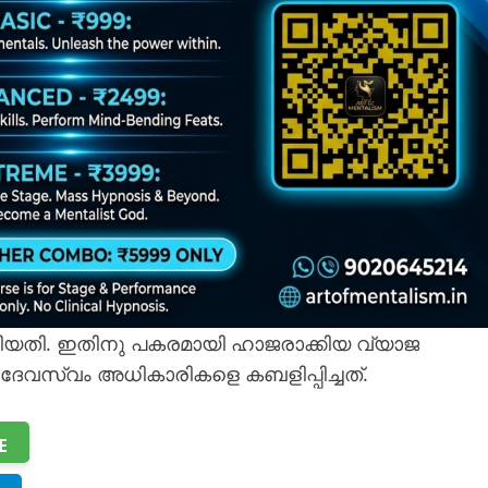
യതി. ഇതിനു പകരമായി ഹാജരാക്കിയ വ്യാ‍ജ
ദേവസ്വം അധികാരികളെ കബളിപ്പിച്ചത്.
E