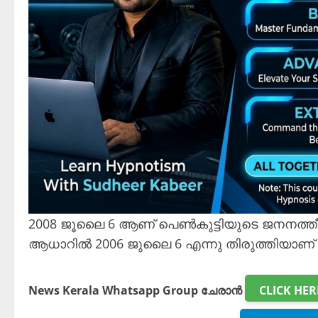
2008 ജൂലൈ 6 ആണ് പെൺകുട്ടിയുടെ ജനനത്തീ
ആധാറിൽ 2006 ജുലൈ 6 എന്നു തിരുത്തിയാണ് 
News Kerala Whatsapp Group ചേരാൻ
CLICK HER