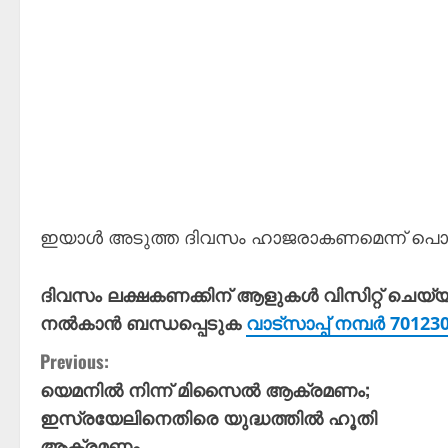
ഇയാൾ ‌അടുത്ത ദിവസം ഹാജരാകണമെന്ന് പൊലീ
ദിവസം ലക്ഷകണക്കിന് ആളുകൾ വിസിറ്റ് ചെയ്
നൽകാൻ ബന്ധപ്പെടുക
വാട്സാപ്പ് നമ്പർ 7012
C
Previous:
യെമനിൽ നിന്ന് മിസൈൽ ആക്രമണം;
o
ഇസ്രയേലിനെതിരെ യുദ്ധത്തിൽ ഹൂതി
ആക്രമണം