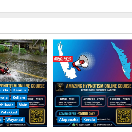
dukki
Kannur
erala
Kollam
zhikode
Main
Palakkad
a
Wayanad
Alappuzha
Kerala