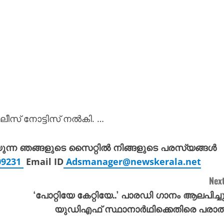
സ് നോട്ടിസ് നൽകി. …
യുന്ന ഞങ്ങളുടെ സൈറ്റിൽ നിങ്ങളുടെ പരസ്യങ്ങൾ
309231
Email ID
Adsmanager@newskerala.net
Next
‘പോറ്റിയേ കേറ്റിയേ..’ പാരഡി ഗാനം ആലപിച്ചു
യുഡിഎഫ് സ്ഥാനാർഥിക്കെതിരെ പരാത