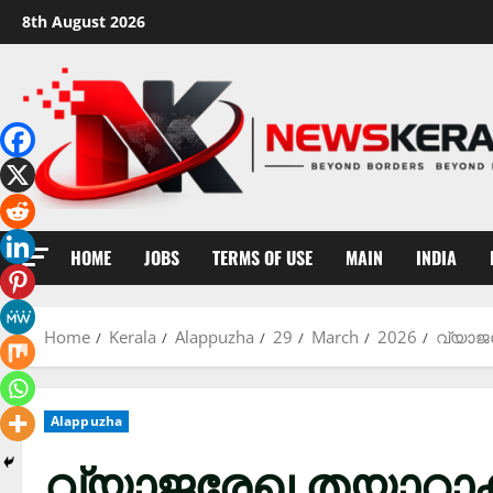
Skip
8th August 2026
to
content
HOME
JOBS
TERMS OF USE
MAIN
INDIA
Home
Kerala
Alappuzha
29
March
2026
വ്യാജ
Alappuzha
വ്യാജരേഖ തയാറാക്ക