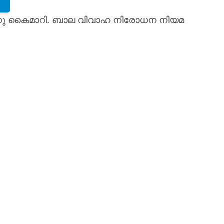
സിനു കൈമാറി. ബാല വിവാഹ നിരോധന നിയമ