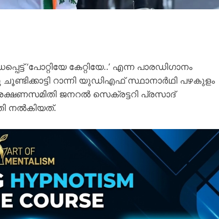
െട്ട് ‘പോറ്റിയേ കേറ്റിയേ..’ എന്ന പാരഡിഗാനം
 ചൂണ്ടിക്കാട്ടി റാന്നി യുഡിഎഫ് സ്ഥാനാർഥി പഴകുളം
ക്ഷണസമിതി ജനറൽ സെക്രട്ടറി പ്രസാദ്
തി നൽകിയത്.