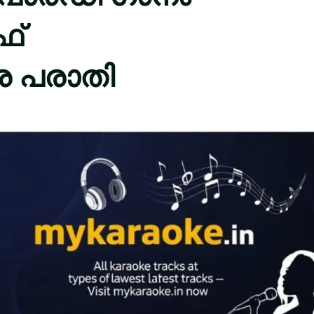
ഫ്
െ പരാതി