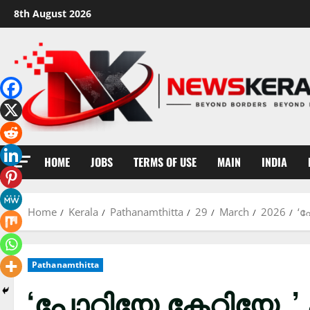
Skip
8th August 2026
to
content
HOME
JOBS
TERMS OF USE
MAIN
INDIA
Home
Kerala
Pathanamthitta
29
March
2026
‘പ
Pathanamthitta
‘പോറ്റിയേ കേറ്റിയേ.