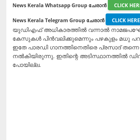
News Kerala Whatsapp Group ചേരാൻ
CLICK HER
News Kerala Telegram Group ചേരാൻ
CLICK HERE
യുഡിഎഫ് അധികാരത്തിൽ വന്നാൽ നാമജപഘോ
കേസുകൾ പിൻവലിക്കുമെന്നും പഴകുളം മധു പറ
ഇതേ പാരഡി ഗാനത്തിനെതിരെ പ്രസാദ് തന്നെ 
നൽകിയിരുന്നു. ഇതിന്റെ അടിസ്ഥാനത്തിൽ ഡി
പോയില്ല.