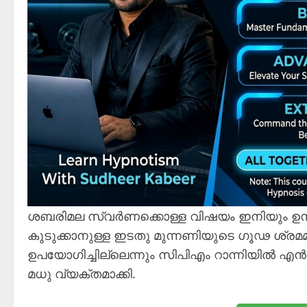
ശബരിമല സ്വർണക്കൊള്ള വിഷയം ഇനിയും ഉന്നയ
കുടുക്കാനുള്ള ഇടതു മുന്നണിയുടെ ഗൂഢ ശ്രമ
ഉപയോഗിച്ചില്ലെന്നും സിപിഎം റാന്നിയിൽ എൻഡി
മധു വ്യക്തമാക്കി.