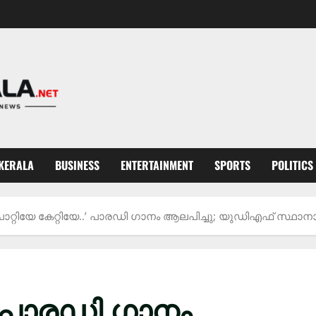
KERALA
BUSINESS
ENTERTAINMENT
SPORTS
POLITICS
ോറ്റിയേ കേറ്റിയേ..’ പാരഡി ഗാനം ആലപിച്ചു; യുഡിഎഫ് സ്ഥാ
.’ പാരഡി ഗാനം