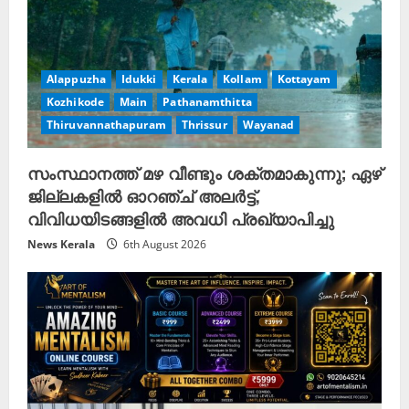
Alappuzha
Idukki
Kerala
Kollam
Kottayam
Kozhikode
Main
Pathanamthitta
Thiruvannathapuram
Thrissur
Wayanad
സംസ്ഥാനത്ത് മഴ വീണ്ടും ശക്തമാകുന്നു; ഏഴ്
ജില്ലകളിൽ ഓറഞ്ച് അലർട്ട്,
വിവിധയിടങ്ങളിൽ അവധി പ്രഖ്യാപിച്ചു
News Kerala
6th August 2026