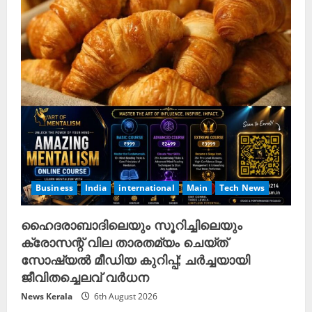
Business
India
international
Main
Tech News
ഹൈദരാബാദിലെയും സൂറിച്ചിലെയും
ക്രോസന്റ് വില താരതമ്യം ചെയ്ത്
സോഷ്യൽ മീഡിയ കുറിപ്പ്; ചർച്ചയായി
ജീവിതച്ചെലവ് വർധന
News Kerala
6th August 2026