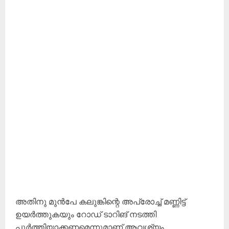
അതിനു മുൻപേ കലുങ്കിന്റെ അപ്രോച്ച് മണ്ണിട്ട്
ഉയർത്തുകയും റോഡ് ടാറിങ് നടത്തി
പൂർത്തിയാക്കണമെന്നുമാണ് ആവശ്യം. …