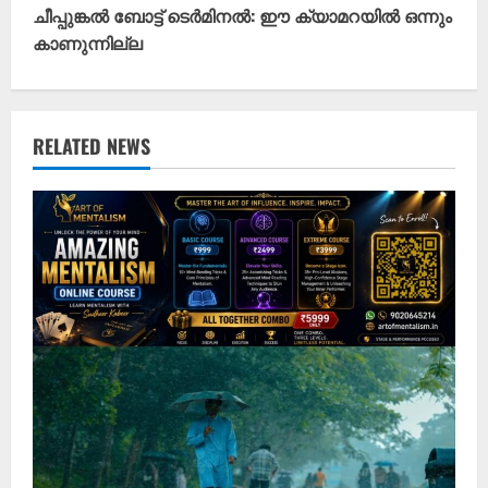
ചീപ്പുങ്കൽ ബോട്ട് ടെർമിനൽ: ഈ ക്യാമറയിൽ ഒന്നും
i
കാണുന്നില്ല
n
u
RELATED NEWS
e
R
e
a
d
i
n