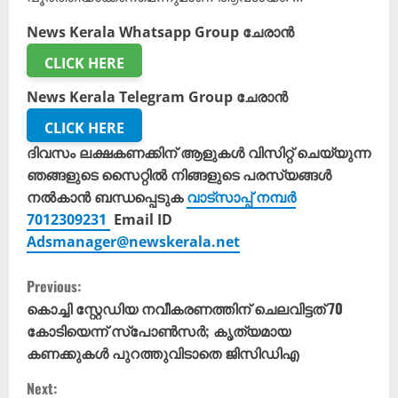
News Kerala Whatsapp Group ചേരാൻ
CLICK HERE
News Kerala Telegram Group ചേരാൻ
CLICK HERE
ദിവസം ലക്ഷകണക്കിന് ആളുകൾ വിസിറ്റ് ചെയ്യുന്ന
ഞങ്ങളുടെ സൈറ്റിൽ നിങ്ങളുടെ പരസ്യങ്ങൾ
നൽകാൻ ബന്ധപ്പെടുക
വാട്സാപ്പ് നമ്പർ
7012309231
Email ID
Adsmanager@newskerala.net
C
Previous:
o
കൊച്ചി സ്റ്റേഡിയ നവീകരണത്തിന് ചെലവിട്ടത് 70
കോടിയെന്ന് സ്‌പോണ്‍സര്‍; കൃത്യമായ
n
കണക്കുകള്‍ പുറത്തുവിടാതെ ജിസിഡിഎ
t
Next: