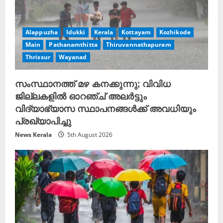
Alappuzha
Idukki
Kerala
Kottayam
Kozhikode
Main
Pathanamthitta
Thiruvannathapuram
Thrissur
Wayanad
സംസ്ഥാനത്ത് മഴ കനക്കുന്നു; വിവിധ
ജില്ലകളിൽ ഓറഞ്ച് അലർട്ടും
വിദ്യാഭ്യാസ സ്ഥാപനങ്ങൾക്ക് അവധിയും
പ്രഖ്യാപിച്ചു
News Kerala
5th August 2026