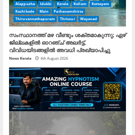
g
Alappuzha
Idukki
Kerala
Kollam
Kottayam
Kozhikode
Main
Pathanamthitta
Thiruvannathapuram
Thrissur
Wayanad
സംസ്ഥാനത്ത് മഴ വീണ്ടും ശക്തമാകുന്നു; ഏഴ്
ജില്ലകളിൽ ഓറഞ്ച് അലർട്ട്,
വിവിധയിടങ്ങളിൽ അവധി പ്രഖ്യാപിച്ചു
News Kerala
6th August 2026