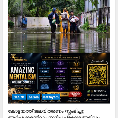
Health
Kerala
Kottayam
കോട്ടയത്ത് ജലവിതരണം സ്തംഭിച്ചു;
ആർപ്പൂക്കരയിലും സമീപ പ്രദേശങ്ങളിലും