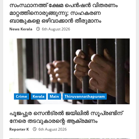
സംസ്ഥാനത്ത് ക്ഷേമ പെൻഷൻ വിതരണം
മാറ്റത്തിനൊരുങ്ങുന്നു; സഹകരണ
ബാങ്കുകളെ ഒഴിവാക്കാൻ തീരുമാനം
News Kerala
6th August 2026
Crime
Kerala
Main
Thiruvannathapuram
പൂജപ്പുര സെൻട്രൽ ജയിലിൽ സൂപ്രണ്ടിന്
നേരെ തടവുകാരന്റെ ആക്രമണം
Reporter K
6th August 2026