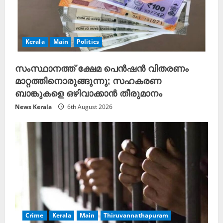
a
d
i
Kerala
Main
Politics
n
സംസ്ഥാനത്ത് ക്ഷേമ പെൻഷൻ വിതരണം
g
മാറ്റത്തിനൊരുങ്ങുന്നു; സഹകരണ
ബാങ്കുകളെ ഒഴിവാക്കാൻ തീരുമാനം
News Kerala
6th August 2026
Crime
Kerala
Main
Thiruvannathapuram