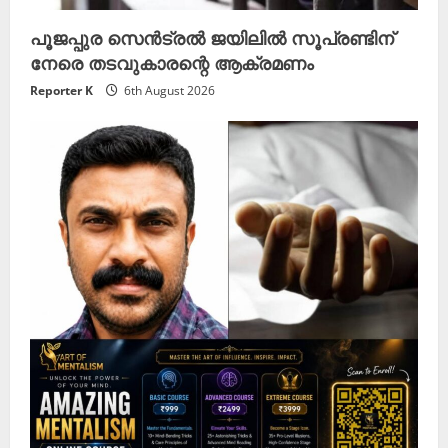
പൂജപ്പുര സെൻട്രൽ ജയിലിൽ സൂപ്രണ്ടിന്
നേരെ തടവുകാരന്റെ ആക്രമണം
Reporter K
6th August 2026