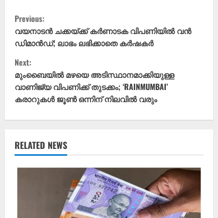
C
Previous:
o
വയനാടൻ ചക്കയ്ക്ക് കർണാടക വിപണിയിൽ വൻ
ഡിമാൻഡ്; ലാഭം ലഭിക്കാതെ കർഷകർ
n
Next:
t
മുംബൈയിൽ മഴയെ അടിസ്ഥാനമാക്കിയുള്ള
വാണിജ്യ വിപണിക്ക് തുടക്കം; ‘RAINMUMBAI’
i
കരാറുകൾ ജൂൺ ഒന്നിന് നിലവിൽ വരും
n
u
RELATED NEWS
e
R
e