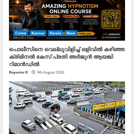
Crime
Kannur
Kerala
Main
പൊലീസിനെ വെല്ലുവിളിച്ച് ഒളിവിൽ കഴിഞ്ഞ
ക്രിമിനൽ കേസ് പ്രതി അർജുൻ ആയങ്കി
റിമാൻഡിൽ
Reporter K
9th August 2026