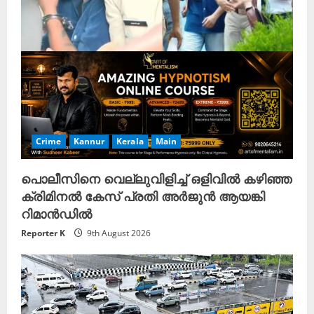
Crime
Kannur
Kerala
Main
പൊലീസിനെ വെല്ലുവിളിച്ച് ഒളിവിൽ കഴിഞ്ഞ
ക്രിമിനൽ കേസ് പ്രതി അർജുൻ ആയങ്കി
റിമാൻഡിൽ
Reporter K
9th August 2026