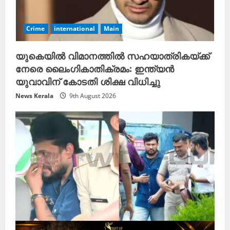
d
Crime
international
Main
i
യുകെയിൽ വിമാനത്തിൽ സഹയാത്രികയ്ക്ക്
n
നേരെ ലൈംഗികാതിക്രമം: ഇന്ത്യൻ
g
യുവാവിന് കോടതി ശിക്ഷ വിധിച്ചു
News Kerala
9th August 2026