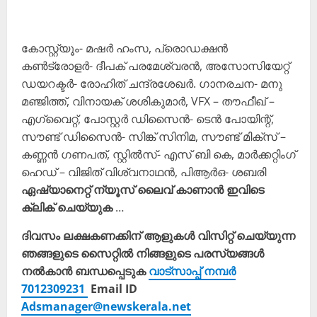
കോസ്റ്റ്യൂം- മഷർ ഹംസ, പ്രൊഡക്ഷൻ
കൺട്രോളർ- ദീപക് പരമേശ്വരൻ, അസോസിയേറ്റ്
ഡയറക്ടർ- രോഹിത് ചന്ദ്രശേഖർ. ഗാനരചന- മനു
മഞ്ജിത്ത്, വിനായക് ശശികുമാർ, VFX – തൗഫീഖ് –
എഗ്‌വൈറ്റ്, പോസ്റ്റർ ഡിസൈൻ- ടെൻ പോയിന്റ്,
സൗണ്ട് ഡിസൈൻ- സിങ്ക് സിനിമ, സൗണ്ട് മിക്സ് –
കണ്ണൻ ഗണപത്, സ്റ്റിൽസ്- എസ് ബി കെ, മാർക്കറ്റിംഗ്
ഹെഡ് – വിജിത് വിശ്വനാഥൻ, പിആർഒ- ശബരി
ഏഷ്യാനെറ്റ് ന്യൂസ് ലൈവ് കാണാന്‍ ഇവിടെ
ക്ലിക് ചെയ്യുക
…
ദിവസം ലക്ഷകണക്കിന് ആളുകൾ വിസിറ്റ് ചെയ്യുന്ന
ഞങ്ങളുടെ സൈറ്റിൽ നിങ്ങളുടെ പരസ്യങ്ങൾ
നൽകാൻ ബന്ധപ്പെടുക
വാട്സാപ്പ് നമ്പർ
7012309231
Email ID
Adsmanager@newskerala.net