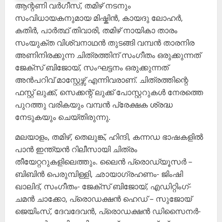
ആന്റണി വർഗീസ്, തമിഴ് നടനും
സംവിധായകനുമായ മിഷ്കിൻ, കായദു ലോഹർ,
കതിർ, പാർത്ഥ് തിവാരി, തമിഴ് നായികാ താരം
സംയുക്ത വിശ്വനാഥൻ തുടങ്ങി വമ്പൻ താരനിര
അണിനിരക്കുന്ന ചിത്രത്തിന് സംഗീതം ഒരുക്കുന്നത്
ജേക്സ് ബിജോയ്, സംഘട്ടനം ഒരുക്കുന്നത്
അൻപറിവ്‌ മാസ്റ്റേഴ്സ് എന്നിവരാണ്. ചിത്രത്തിന്റെ
ഫസ്റ്റ് ലുക്ക്, സെക്കന്റ് ലുക്ക് പോസ്റ്ററുകൾ നേരത്തെ
പുറത്തു വരികയും വമ്പൻ പ്രേക്ഷക ശ്രദ്ധ
നേടുകയും ചെയ്തിരുന്നു.
മലയാളം, തമിഴ്, തെലുങ്ക്, ഹിന്ദി, കന്നഡ ഭാഷകളിൽ
പാൻ ഇന്ത്യൻ റിലീസായി ചിത്രം
തീയേറ്ററുകളിലെത്തും. ലൈൻ പ്രൊഡ്യൂസർ –
ബിബിൻ പെരുമ്പിള്ളി, ഛായാഗ്രഹണം- ജിംഷി
ഖാലിദ്, സംഗീതം- ജേക്സ് ബിജോയ്, എഡിറ്റിംഗ്-
ചമൻ ചാക്കോ, പ്രൊഡക്ഷൻ ഹെഡ് – സുജോയ്
ജെയിംസ്, ദേവദേവൻ, പ്രൊഡക്ഷൻ ഡിസൈനർ-