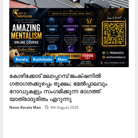
Kerala
Kozhikode
Main
കോഴിക്കോട് മലാപ്പറമ്പ് ജംക്‌ഷനിൽ
ഗതാഗതക്കുഴപ്പം രൂക്ഷം; മേൽപ്പാലവും
റോഡുകളും സംഗമിക്കുന്ന ഭാഗത്ത്
യാത്രാദുരിതം ഏറുന്നു
News Kerala Man
9th August 2026