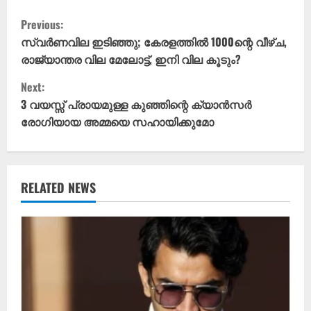
C
Previous:
o
സ്വർണവില ഇടിഞ്ഞു; കേരളത്തിൽ 1000ന്റെ വീഴ്ച,
രാജ്യാന്തര വില മേലോട്ട്, ഇനി വില കൂടും?
n
Next:
t
3 വയസ്സ് പ്രായമുള്ള കുഞ്ഞിന്റെ ക്യാൻസർ
രോഗിയായ അമ്മയെ സഹായിക്കുമോ
i
n
u
RELATED NEWS
e
R
e
a