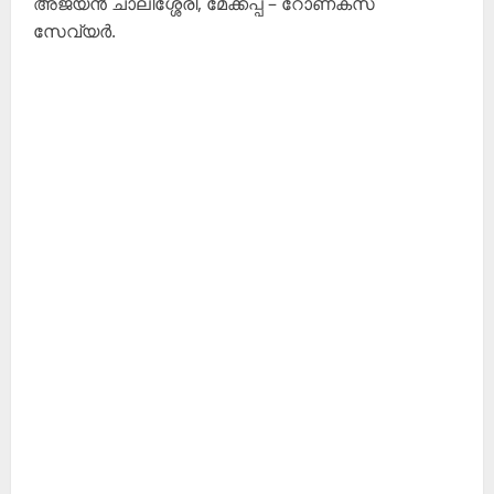
അജയൻ ചാലിശ്ശേരി, മേക്കപ്പ് – റോണക്സ്
സേവ്യർ.