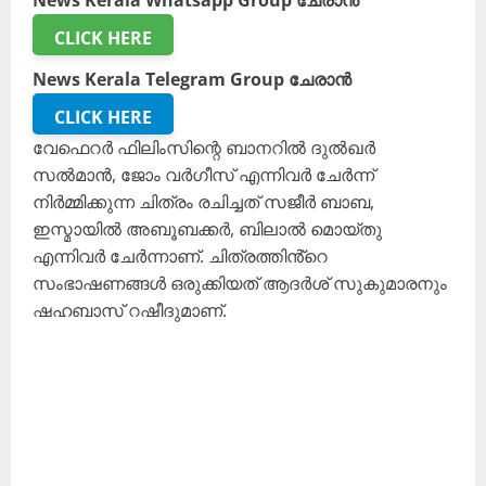
News Kerala Whatsapp Group ചേരാൻ
CLICK HERE
News Kerala Telegram Group ചേരാൻ
CLICK HERE
വേഫെറർ ഫിലിംസിന്റെ ബാനറിൽ ദുൽഖർ
സൽമാൻ, ജോം വർഗീസ് എന്നിവർ ചേർന്ന്
നിർമ്മിക്കുന്ന ചിത്രം രചിച്ചത് സജീർ ബാബ,
ഇസ്മായിൽ അബൂബക്കർ, ബിലാൽ മൊയ്തു
എന്നിവർ ചേർന്നാണ്. ചിത്രത്തിൻ്റെ
സംഭാഷണങ്ങൾ ഒരുക്കിയത് ആദർശ് സുകുമാരനും
ഷഹബാസ് റഷീദുമാണ്.