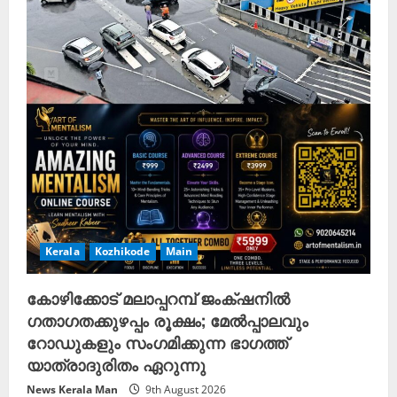
Kerala
Kozhikode
Main
കോഴിക്കോട് മലാപ്പറമ്പ് ജംക്‌ഷനിൽ
ഗതാഗതക്കുഴപ്പം രൂക്ഷം; മേൽപ്പാലവും
റോഡുകളും സംഗമിക്കുന്ന ഭാഗത്ത്
യാത്രാദുരിതം ഏറുന്നു
News Kerala Man
9th August 2026