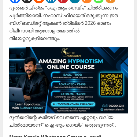
ദുൽഖർ ചിത്രം “ഐ ആം ഗെയിം” ചിത്രീകരണം
പൂർത്തിയായി. നഹാസ് ഹിദായത് ഒരുക്കുന്ന ഈ
ബിഗ് ബഡ്ജറ്റ് ആക്ഷൻ ത്രില്ലർ 2026 ഓണം
റിലീസായി ആഗോള തലത്തിൽ
തീയേറ്ററുകളിലെത്തും.
ദുൽഖറിന്റെ കരിയറിലെ തന്നെ ഏറ്റവും വലിയ
ചിത്രമായാണ് “ഐ ആം ഗെയിം” ഒരുങ്ങുന്നത്. .