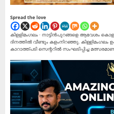
Spread the love
കിളളിമംഗലം ∙ നാട്ടിൻപുറങ്ങളെ ആവേശം കൊള്ള
ദിനത്തിൽ വീണ്ടും കളംനിറഞ്ഞു. കിള്ളിമംഗല
കാറാത്ത്പടി സെന്ററിൽ സംഘടിപ്പിച്ച മത്സര