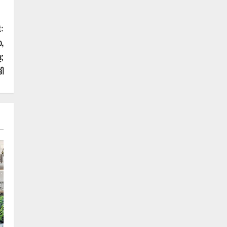
:
,
;
ി