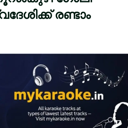
േശിക്ക് രണ്ടാം