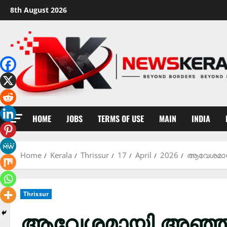
Skip
8th August 2026
to
content
HOME
JOBS
TERMS OF USE
MAIN
INDIA
Home
Kerala
Thrissur
17
April
2026
ആവേശമായി
Thrissur
ആവേശമായി അഞ്ഞൂ