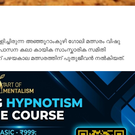
ിച്ചിരുന്ന അഞ്ഞൂറാംകുഴി ഗോലി മത്സരം വിഷു
ം ഉപാസന കലാ കായിക സാംസ്കാരിക സമിതി
മാണ് പഴയകാല മത്സരത്തിന് പുതുജീവൻ നൽകിയത്.