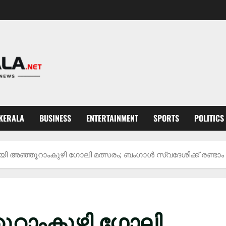
KERALA
BUSINESS
ENTERTAINMENT
SPORTS
POLITICS
 അഞ്ഞൂറാംകുഴി ഗോലി മത്സരം; ബംഗാൾ സ്വദേശിക്ക് രണ്ടാം
റാംകുഴി ഗോലി