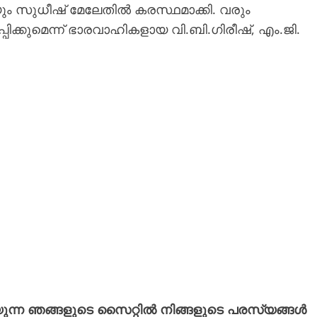
ും സുധീഷ് മേലേതിൽ കരസ്ഥമാക്കി. വരും
ിക്കുമെന്ന് ഭാരവാഹികളായ വി.ബി.ഗിരീഷ്, എം.ജി.
യുന്ന ഞങ്ങളുടെ സൈറ്റിൽ നിങ്ങളുടെ പരസ്യങ്ങൾ