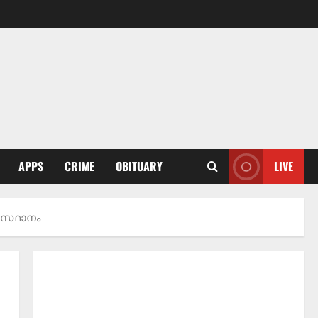
APPS
CRIME
OBITUARY
LIVE
 സ്ഥാനം