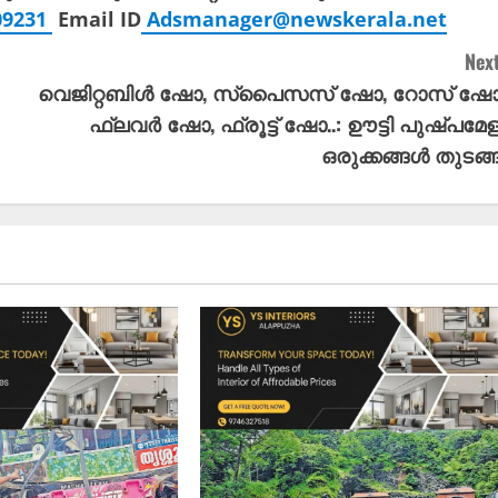
309231
Email ID
Adsmanager@newskerala.net
Next
വെജിറ്റബിൾ ഷോ, സ്‌പൈസസ് ഷോ, റോസ് ഷോ
ഫ്ലവർ ഷോ, ഫ്രൂട്ട് ഷോ..: ഊട്ടി പുഷ്പമേള
ഒരുക്കങ്ങൾ തുടങ്ങ