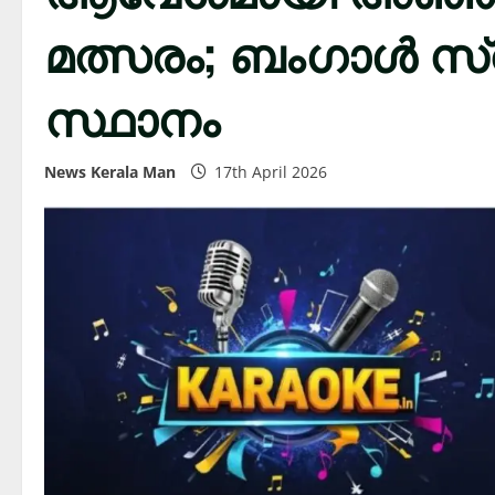
മത്സരം; ബംഗാൾ സ്വദ
സ്ഥാനം
News Kerala Man
17th April 2026