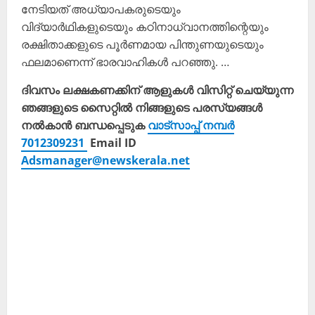
നേടിയത് അധ്യാപകരുടെയും
വിദ്യാർഥികളുടെയും കഠിനാധ്വാനത്തിന്റെയും
രക്ഷിതാക്കളുടെ പൂർണമായ പിന്തുണയുടെയും
ഫലമാണെന്ന് ഭാരവാഹികൾ പറഞ്ഞു. …
ദിവസം ലക്ഷകണക്കിന് ആളുകൾ വിസിറ്റ് ചെയ്യുന്ന
ഞങ്ങളുടെ സൈറ്റിൽ നിങ്ങളുടെ പരസ്യങ്ങൾ
നൽകാൻ ബന്ധപ്പെടുക
വാട്സാപ്പ് നമ്പർ
7012309231
Email ID
Adsmanager@newskerala.net