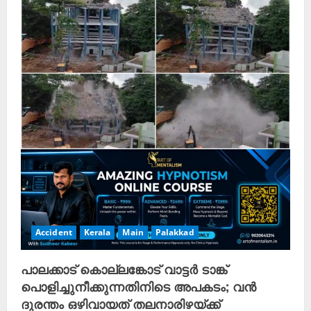
Accident
Kerala
Main
Palakkad
പാലക്കാട് കൊല്ലങ്കോട് വാട്ടർ ടാങ്ക്
പൊളിച്ചുനീക്കുന്നതിനിടെ അപകടം; വൻ
ദുരന്തം ഒഴിവായത് തലനാരിഴയ്ക്ക്