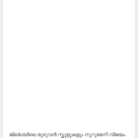
ജില്ലയിലെ മുഴുവൻ സ്കൂളുകളും നൂറുമേനി വിജയം