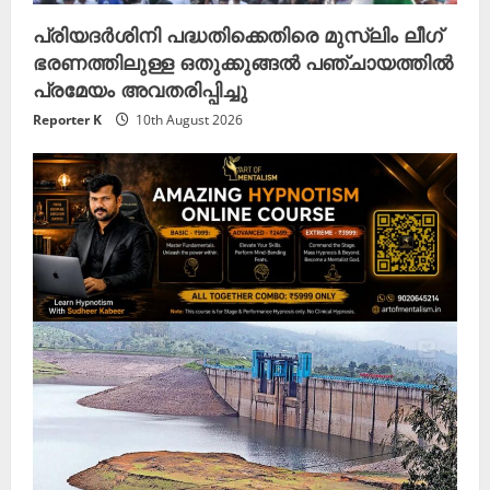
പ്രിയദർശിനി പദ്ധതിക്കെതിരെ മുസ്ലിം ലീഗ്
ഭരണത്തിലുള്ള ഒതുക്കുങ്ങൽ പഞ്ചായത്തിൽ
പ്രമേയം അവതരിപ്പിച്ചു
Reporter K
10th August 2026