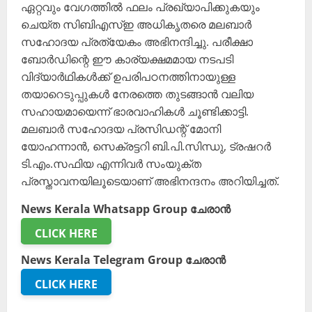
ഏറ്റവും വേഗത്തിൽ ഫലം പ്രഖ്യാപിക്കുകയും
ചെയ്ത സിബിഎസ്ഇ അധികൃതരെ മലബാർ
സഹോദയ പ്രത്യേകം അഭിനന്ദിച്ചു. പരീക്ഷാ
ബോർഡിന്റെ ഈ കാര്യക്ഷമമായ നടപടി
വിദ്യാർഥികൾക്ക് ഉപരിപഠനത്തിനായുള്ള
തയാറെടുപ്പുകൾ നേരത്തെ തുടങ്ങാൻ വലിയ
സഹായമായെന്ന് ഭാരവാഹികൾ ചൂണ്ടിക്കാട്ടി.
​മലബാർ സഹോദയ പ്രസിഡന്റ് മോനി
യോഹന്നാൻ, സെക്രട്ടറി ബി.പി.സിന്ധു, ട്രഷറർ
ടി.എം.സഫിയ എന്നിവർ സംയുക്ത
പ്രസ്താവനയിലൂടെയാണ് അഭിനന്ദനം അറിയിച്ചത്.
News Kerala Whatsapp Group ചേരാൻ
CLICK HERE
News Kerala Telegram Group ചേരാൻ
CLICK HERE