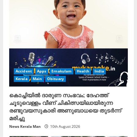
Accident
Apps
Ernakulam
Health
India
Kerala
Main
Obituary
കൊച്ചിയിൽ ദാരുണ സംഭവം; ദേഹത്ത്
ചൂടുവെള്ളം വീണ് ചികിത്സയിലായിരുന്ന
രണ്ടുവയസുകാരി അണുബാധയെ തുടർന്ന്
മരിച്ചു
News Kerala Man
10th August 2026