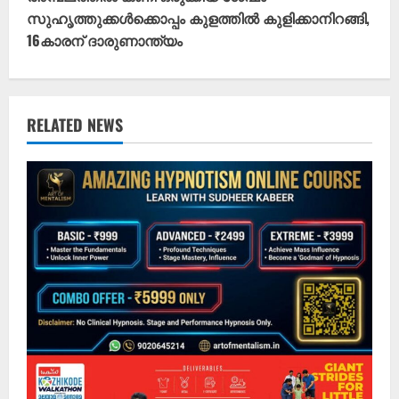
സുഹൃത്തുക്കള്‍ക്കൊപ്പം കുളത്തില്‍ കുളിക്കാനിറങ്ങി,
n
16കാരന് ദാരുണാന്ത്യം
u
e
RELATED NEWS
R
e
a
d
i
n
g