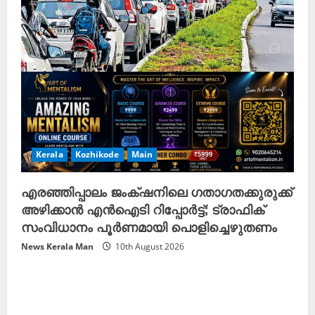
Kerala
Kozhikode
Main
എരഞ്ഞിപ്പാലം ജംക്‌ഷനിലെ ഗതാഗതക്കുരുക്ക്
അഴിക്കാൻ എൻഐടി റിപ്പോർട്ട്; ട്രാഫിക്
സംവിധാനം പൂർണമായി പൊളിച്ചെഴുതണം
News Kerala Man
10th August 2026