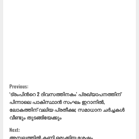
C
Previous:
o
‘ട്രംപിന്‍റെ 2 ദിവസത്തിനകം’ പ്രഖ്യാപനത്തിന്
പിന്നാലെ പാകിസ്ഥാൻ സംഘം ഇറാനിൽ,
n
ലോകത്തിന് വലിയ പ്രതീക്ഷ; സമാധാന ചർച്ചകൾ
വീണ്ടും തുടങ്ങിയേക്കും
t
Next:
i
അമ്പലത്തില്‍ കണി ഒരുക്കിയ ശേഷം