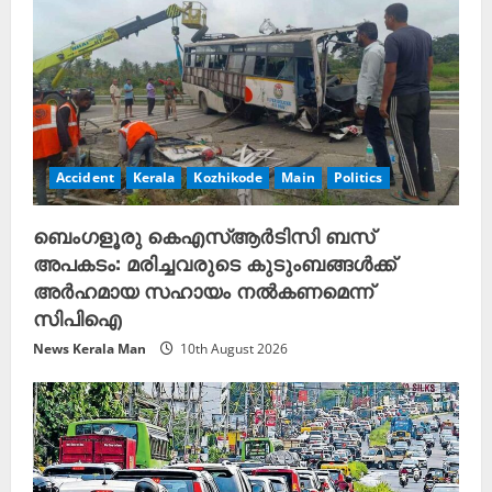
Accident
Kerala
Kozhikode
Main
Politics
ബെംഗളൂരു കെഎസ്ആർടിസി ബസ്
അപകടം: മരിച്ചവരുടെ കുടുംബങ്ങൾക്ക്
അർഹമായ സഹായം നൽകണമെന്ന്
സിപിഐ
News Kerala Man
10th August 2026