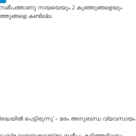
ിനു സമീപത്താണു നായയെയും 2 കുഞ്ഞുങ്ങളെയും
്ഞുങ്ങളെ കണ്ടില്ല.
ു ശ്രദ്ധയിൽ പെട്ടിരുന്നു’ – മരം അനുബന്ധ വ്യവസായം
 ഒടുമ്പ്ര വായനശാലയ്ക്കു സമീപം കഴിഞ്ഞദിവസം