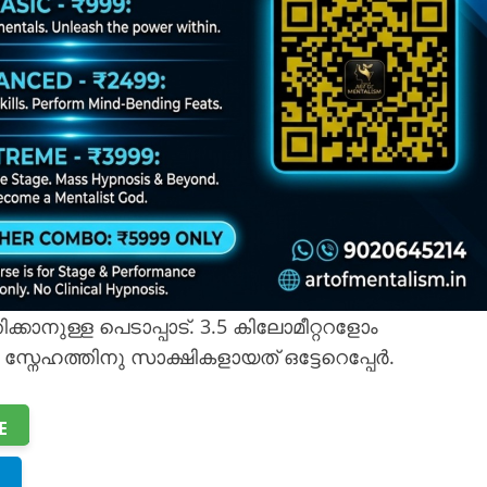
ക്കാനുള്ള പെടാപ്പാട്. 3.5 കിലോമീറ്ററളോം
ടെ സ്നേഹത്തിനു സാക്ഷികളായത് ഒട്ടേറെപ്പേർ.
E