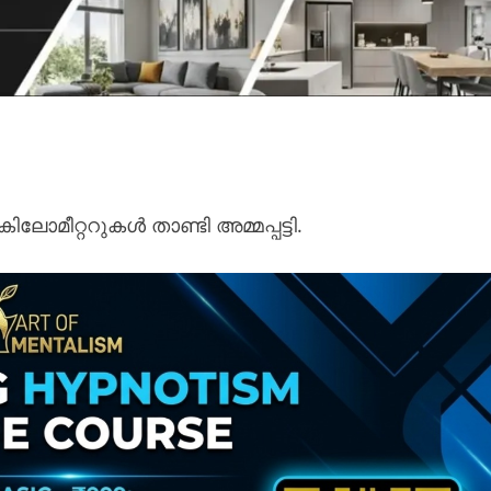
കിലോമീറ്ററുകൾ താണ്ടി അമ്മപ്പട്ടി.