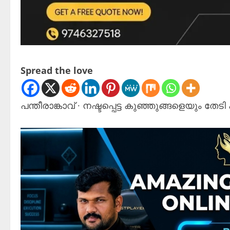
Spread the love
പന്തീരാങ്കാവ് ∙ നഷ്ടപ്പെട്ട കുഞ്ഞുങ്ങളെയും തേടി 