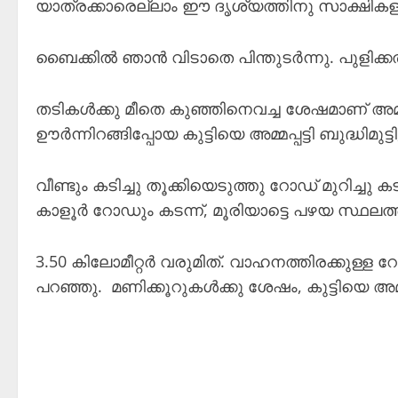
യാത്രക്കാരെല്ലാം ഈ ദൃശ്യത്തിനു സാക്ഷികള
ബൈക്കിൽ ഞാൻ വിടാതെ പിന്തുടർന്നു. പുളിക്കൽത
തടികൾക്കു മീതെ കുഞ്ഞിനെവച്ച ശേഷമാണ് അമ്മപ്പട്
ഊർന്നിറങ്ങിപ്പോയ കുട്ടിയെ അമ്മപ്പട്ടി ബുദ്ധിമുട്ടി
വീണ്ടും കടിച്ചു തൂക്കിയെടുത്തു റോഡ് മുറിച്ച
കാളൂർ റോഡും കടന്ന്, മൂരിയാട്ടെ പഴയ സ്ഥലത്
3.50 കിലോമീറ്റർ വരുമിത്. വാഹനത്തിരക്കുള്
പറഞ്ഞു. മണിക്കൂറുകൾക്കു ശേഷം, കുട്ടിയെ അമ്മപ