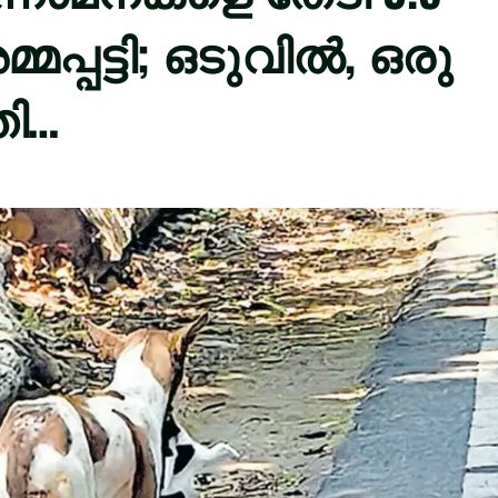
മപ്പട്ടി; ഒടുവിൽ, ഒരു
തി…