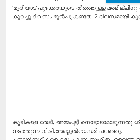
‘മൂരിയാട് പുഴക്കരയുടെ തീരത്തുള്ള മരമില്ല
കുറച്ചു ദിവസം മുൻപു കണ്ടത്. 2 ദിവസമായി കുഞ
കുട്ടികളെ തേടി, അമ്മപ്പട്ടി നെട്ടോടമോടുന്നത
നടത്തുന്ന വി.ടി.അബ്ദുൽനാസർ പറഞ്ഞു.
2 നായ്ക്കുട്ടികളെ ഒരു ചാക്കു സഹിതം ഒളവണ്ണ