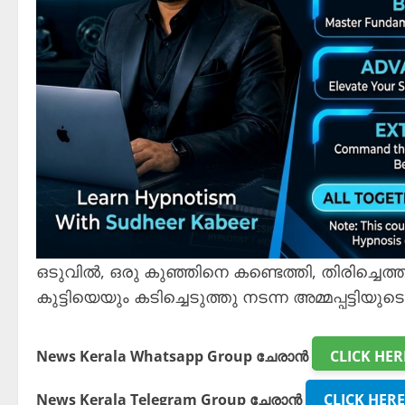
ഒടുവിൽ, ഒരു കുഞ്ഞിനെ കണ്ടെത്തി, തിരിച്ചെത്തി
കുട്ടിയെയും കടിച്ചെടുത്തു നടന്ന അമ്മപ്പട്ടിയു
News Kerala Whatsapp Group ചേരാൻ
CLICK HER
News Kerala Telegram Group ചേരാൻ
CLICK HERE