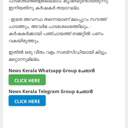
പാടശേഖരങ്ങളിലെല്ലാം കൃഷിയുണ്ടായിരുന്നു.
ഇനിയതിനു കർഷകർ തയാറല്ല.
∙ ഇതേ അവസ്ഥ തന്നെയാണ് മലപ്പുറം സൗത്ത്
പാടത്തും, അവർമ പാടശേഖരത്തിലും. ∙
കർഷകർക്കായി പഞ്ചായത്ത് ബജറ്റിൽ പണം
വകയിരുത്തും.
ഇതിൽ ഒരു വീതം വളം സബ്സിഡിയായി കിട്ടും.
മറ്റൊന്നുമില്ല.
News Kerala Whatsapp Group ചേരാൻ
CLICK HERE
News Kerala Telegram Group ചേരാൻ
CLICK HERE