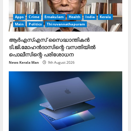
Apps
Crime
Ernakulam
Health
India
Kerala
Main
Politics
Thiruvannathapuram
ആർഎസ്എസ് സൈദ്ധാന്തികൻ
ടി.ജി.മോഹൻദാസിന്റെ വസതിയിൽ
പൊലീസിന്റെ പരിശോധന
News Kerala Man
9th August 2026