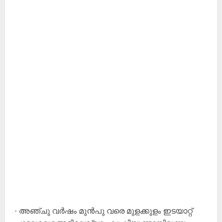
∙ അഞ്ചു വർഷം മുൻപു വരെ മുളക്കുളം ഇടയാറ്റ്