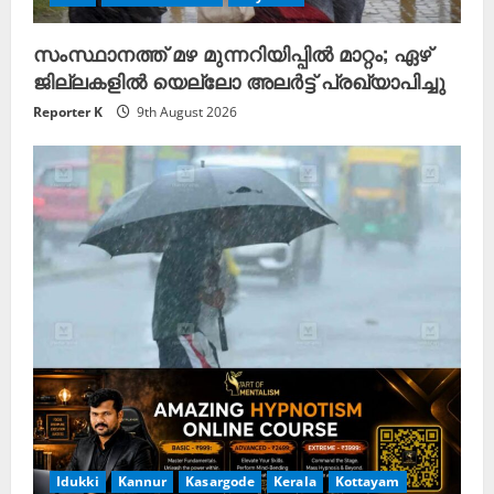
സംസ്ഥാനത്ത് മഴ മുന്നറിയിപ്പിൽ മാറ്റം; ഏഴ്
ജില്ലകളിൽ യെല്ലോ അലർട്ട് പ്രഖ്യാപിച്ചു
Reporter K
9th August 2026
Idukki
Kannur
Kasargode
Kerala
Kottayam