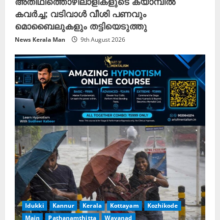
അതിഥിത്തൊഴിലാളികളുടെ ക്യാമ്പിൽ
കവർച്ച; വടിവാൾ വീശി പണവും
മൊബൈലുകളും തട്ടിയെടുത്തു
News Kerala Man
9th August 2026
Idukki
Kannur
Kerala
Kottayam
Kozhikode
Main
Pathanamthitta
Wayanad