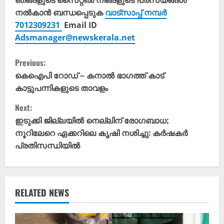
ഞങ്ങളുടെ സൈറ്റിൽ നിങ്ങളുടെ പരസ്യങ്ങൾ
നൽകാൻ ബന്ധപ്പെടുക
വാട്സാപ്പ് നമ്പർ
7012309231
Email ID
Adsmanager@newskerala.net
C
Previous:
o
കെഐപി റോഡ് – കനാൽ ഭാഗത്ത് കാട്
കാട്ടുപന്നികളുടെ താവളം
n
Next:
t
ഇടുക്കി ജില്ലയിൽ നെല്ലിന് രോഗബാധ;
നൂറിലേറെ ഏക്കറിലെ കൃഷി നശിച്ചു: കർഷകർ
i
പ്രതിസന്ധിയിൽ
n
u
RELATED NEWS
e