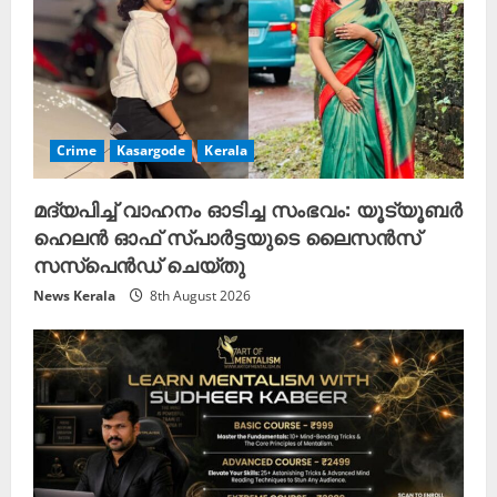
Crime
Kasargode
Kerala
മദ്യപിച്ച് വാഹനം ഓടിച്ച സംഭവം: യൂട്യൂബർ
ഹെലൻ ഓഫ് സ്പാർട്ടയുടെ ലൈസൻസ്
സസ്പെൻഡ് ചെയ്തു
News Kerala
8th August 2026