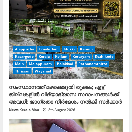
Alappuzha
Ernakulam
Idukki
Kannur
Kasargode
Kerala
Kollam
Kottayam
Kozhikode
Main
Malappuram
Palakkad
Pathanamthitta
Thrissur
Wayanad
സംസ്ഥാനത്ത് മഴക്കെടുതി രൂക്ഷം; എട്ട്
ജില്ലകളിൽ വിദ്യാഭ്യാസ സ്ഥാപനങ്ങൾക്ക്
അവധി; ജാഗ്രതാ നിർദേശം നൽകി സർക്കാർ
News Kerala Man
8th August 2026