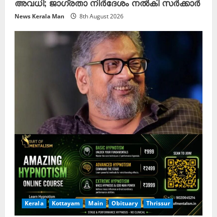
അവധി; ജാഗ്രതാ നിർദേശം നൽകി സർക്കാർ
News Kerala Man
8th August 2026
Kerala
Kottayam
Main
Obituary
Thrissur