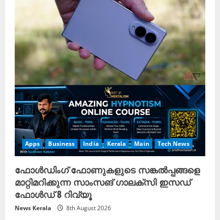
Apps
Business
India
Kerala
Main
Tech News
ഫോൾഡിംഗ് ഫോണുകളുടെ സങ്കൽപ്പങ്ങളെ
മാറ്റിമറിക്കുന്ന സാംസങ് ഗാലക്സി ഇസഡ്
ഫോൾഡ് 8 റിവ്യൂ
News Kerala
8th August 2026