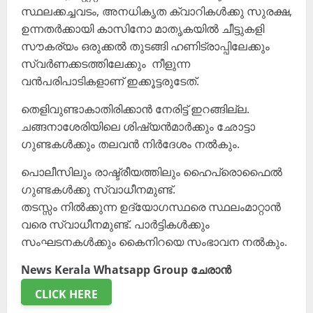
സ്ഥലക്കച്ചവടം, അനധികൃത ക്വാറികൾക്കു സുരക്ഷ,
ഉന്നതർക്കായി കാസിനോ മാതൃകയിൽ ചീട്ടുകളി
സൗകര്യം ഒരുക്കൽ തുടങ്ങി ഹണിട്രാപ്പിലേക്കും
സ്വർണക്കടത്തിലേക്കും നീളുന്ന
വൻപരിപാടികളാണ് ഇക്കൂട്ടരുടേത്.
തെളിവുണ്ടാകാതിരിക്കാൻ നേരിട്ട് ഇറങ്ങില്ല.
ചങ്ങനാശേരിയിലെ ശിഷ്യൻമാർക്കും ഛോട്ടാ
ഗുണ്ടകൾക്കും തലവൻ നിർദേശം നൽകും.
പൊലീസിലും രാഷ്ട്രീയത്തിലും ഹൈപ്രൊഫൈൽ
ഗുണ്ടകൾക്കു സ്വാധീനമുണ്ട്.
തടസ്സം നിൽക്കുന്ന ഉദ്യോഗസ്ഥരെ സ്ഥലംമാറ്റാൻ
വരെ സ്വാധീനമുണ്ട്. പാർട്ടികൾക്കും
സംഘടനകൾക്കും കൈനിറയെ സംഭാവന നൽകും.
News Kerala Whatsapp Group ചേരാൻ
CLICK HERE