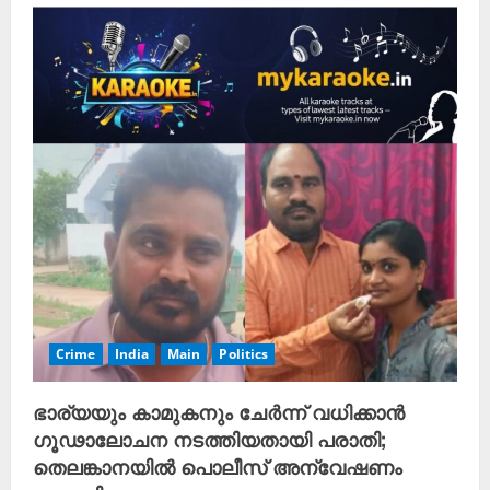
Crime
India
Main
Politics
ഭാര്യയും കാമുകനും ചേർന്ന് വധിക്കാൻ
ഗൂഢാലോചന നടത്തിയതായി പരാതി;
തെലങ്കാനയിൽ പൊലീസ് അന്വേഷണം