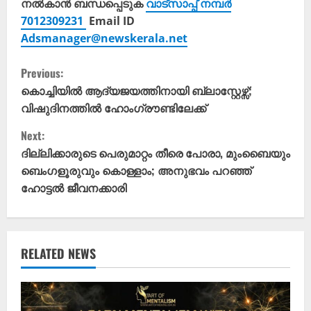
നൽകാൻ ബന്ധപ്പെടുക
വാട്സാപ്പ് നമ്പർ
7012309231
Email ID
Adsmanager@newskerala.net
C
Previous:
o
കൊച്ചിയിൽ ആദ്യജയത്തിനായി ബ്ലാസ്റ്റേഴ്സ്;
വിഷുദിനത്തിൽ ഹോം​ഗ്രൗണ്ടിലേക്ക്
n
Next:
t
ദില്ലിക്കാരുടെ പെരുമാറ്റം തീരെ പോരാ, മുംബൈയും
ബെം​ഗളൂരുവും കൊള്ളാം; അനുഭവം പറഞ്ഞ്
i
ഹോട്ടൽ ജീവനക്കാരി
n
u
RELATED NEWS
e
R