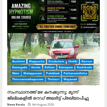
e
a
d
i
n
g
Accident
Alappuzha
Ernakulam
Idukki
Kannur
Kasargode
Kerala
Kollam
Kottayam
Kozhikode
Main
Malappuram
Palakkad
Pathanamthitta
Thiruvannathapuram
Thrissur
Wayanad
സംസ്ഥാനത്ത് മഴ കനക്കുന്നു; മൂന്ന്
ജില്ലകളിൽ റെഡ് അലർട്ട് പ്രഖ്യാപിച്ചു
News Kerala
6th August 2026