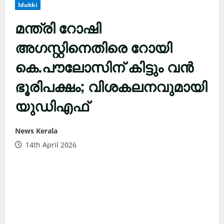
Idukki
മന്ത്രി റോഷി
അഗസ്റ്റിനെതിരെ റോയി
കെ.പൗലോസിന് കിട്ടും വൻ
ഭൂരിപക്ഷം; വിശകലനവുമായി
യുഡിഎഫ്
News Kerala
14th April 2026