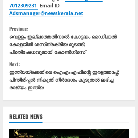
7012309231
Email ID
Adsmanager@newskerala.net
C
Previous:
o
വെള്ളം ഇല്ലാത്തതിനാൽ കോട്ടയം മെഡിക്കൽ
കോളജിൽ ശസ്‌ത്രക്രിയ മുടങ്ങി;
n
പ്രതിഷേധവുമായി കോൺഗ്രസ്
t
Next:
ഇന്ത്യയ്ക്കെതിരെ ഐഎംഎഫിന്റെ ഇരട്ടത്താപ്പ്;
i
പിന്തിരിപ്പൻ നികുതി നിർദേശം കൂടുതൽ‌ ലഭിച്ച
രാജ്യം ഇന്ത്യ
n
u
e
RELATED NEWS
R