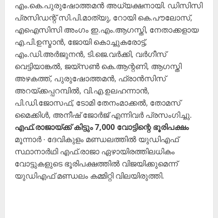
എം.കെ.പുരുഷോത്തമൻ അധ്യക്ഷനായി. ഡിസിസി
പ്രസിഡന്റ് സി.പി.മാത്യു, റോയി കെ.പൗലോസ്,
എഐസിസി അംഗം ഇ.എം.ആഗസ്തി, നേതാക്കളായ
എ.പി.ഉസ്മാൻ, ജോയി കൊച്ചുകരോട്ട്,
എം.ഡി.അർജുനൻ, ടി.ജെ.വർക്കി, വർഗീസ്
വെട്ടിയാങ്കൽ, ജയ്സൺ കെ.ആന്റണി, ആഗസ്തി
അഴകത്ത്, പുരുഷോത്തമൻ, ഫ്രാൻസിസ്
അറയ്ക്കപ്പറമ്പിൽ, വി.എ.ഉലഹന്നാൻ,
പി.ഡി.ജോസഫ്, ടോമി തേനംമാക്കൽ, തോമസ്
മൈക്കിൾ, അനീഷ് ജോർജ് എന്നിവർ പ്രസംഗിച്ചു.
എഫ്.രാജായ്ക്ക് കിട്ടും 7,000 വോട്ടിന്റെ ഭൂരിപക്ഷം
മൂന്നാർ ∙ ദേവികുളം മണ്ഡലത്തിൽ യുഡിഎഫ്
സ്ഥാനാർഥി എഫ്.രാജാ ഏഴായിരത്തിലധികം
വോട്ടുകളുടെ ഭൂരിപക്ഷത്തിൽ വിജയിക്കുമെന്ന്
യുഡിഎഫ് മണ്ഡലം കമ്മിറ്റി വിലയിരുത്തി.