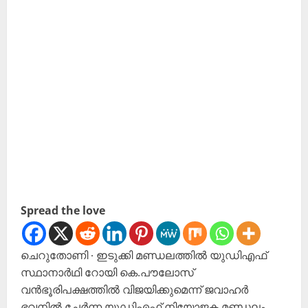
Spread the love
ചെറുതോണി ∙ ഇടുക്കി മണ്ഡലത്തിൽ യുഡിഎഫ്
സ്ഥാനാർഥി റോയി കെ.പൗലോസ്
വൻഭൂരിപക്ഷത്തിൽ വിജയിക്കുമെന്ന് ജവാഹർ
ഭവനിൽ ചേർന്ന യുഡിഎഫ് നിയോജക മണ്ഡലം