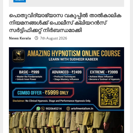
പൊതുവിദ്യാഭ്യാസ വകുപ്പിൽ താൽകാലിക
നിയമനങ്ങൾക്ക് പൊലീസ് ക്ലിയറൻസ്
സർട്ടിഫിക്കറ്റ് നിർബന്ധമാക്കി
News Kerala
7th August 2026