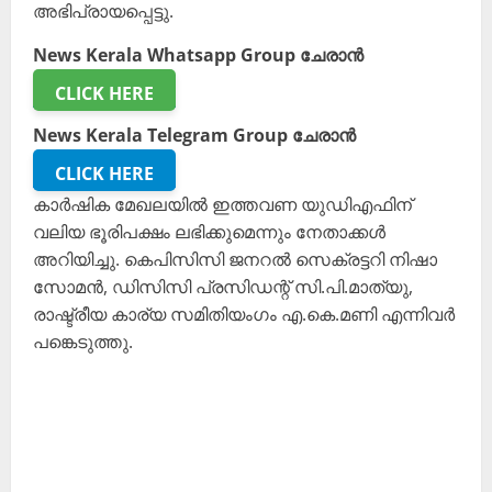
അഭിപ്രായപ്പെട്ടു.
News Kerala Whatsapp Group ചേരാൻ
CLICK HERE
News Kerala Telegram Group ചേരാൻ
CLICK HERE
കാർഷിക മേഖലയിൽ ഇത്തവണ യുഡിഎഫിന്
വലിയ ഭൂരിപക്ഷം ലഭിക്കുമെന്നും നേതാക്കൾ
അറിയിച്ചു. കെപിസിസി ജനറൽ സെക്രട്ടറി നിഷാ
സോമൻ, ഡിസിസി പ്രസിഡന്റ് സി.പി.മാത്യു,
രാഷ്ട്രീയ കാര്യ സമിതിയംഗം എ.കെ.മണി എന്നിവർ
പങ്കെടുത്തു.