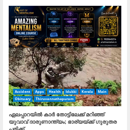
Accident
Apps
Health
Idukki
Kerala
Main
Obituary
Thiruvannathapuram
ഏലപ്പാറയിൽ കാർ തോട്ടിലേക്ക് മറിഞ്ഞ്
യുവാവ് ദാരുണാന്ത്യം; ഭാര്യയ്ക്ക് ഗുരുതര
പരിക്ക്