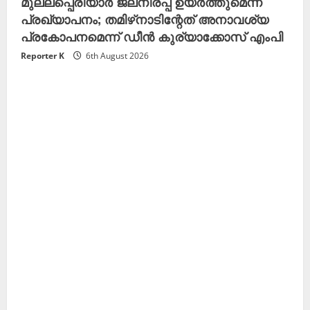
മുല്ലപ്പെരിയാർ ജലനിരപ്പ് ഉയർത്തുമെന്ന
പ്രഖ്യാപനം; തമിഴ്‌നാടിന്റേത് അനാവശ്യ
പ്രകോപനമെന്ന് ഡീൻ കുര്യാക്കോസ് എംപി
Reporter K
6th August 2026