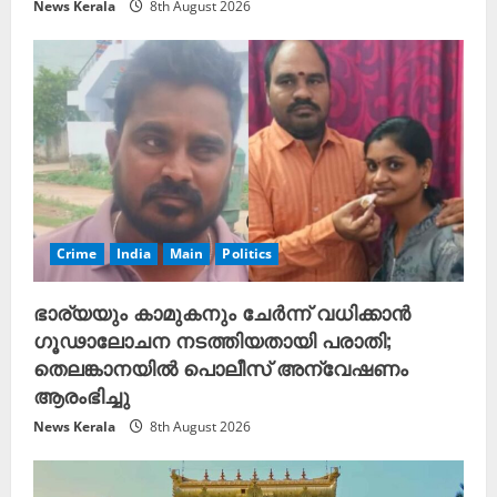
News Kerala
8th August 2026
Crime
India
Main
Politics
ഭാര്യയും കാമുകനും ചേർന്ന് വധിക്കാൻ
ഗൂഢാലോചന നടത്തിയതായി പരാതി;
തെലങ്കാനയിൽ പൊലീസ് അന്വേഷണം
ആരംഭിച്ചു
News Kerala
8th August 2026