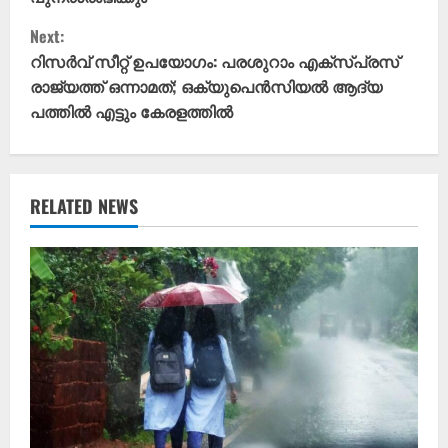
t
Next:
റിസർവ് സീറ്റ് ഉപയോഗം: പരശുറാം എക്സ്പ്രസ്
i
രാജ്യത്ത് ഒന്നാമത്; ഒക്യുപെൻസിയൽ ആദ്യ
പത്തിൽ എട്ടും കേരളത്തിൽ
n
u
e
RELATED NEWS
R
e
a
d
i