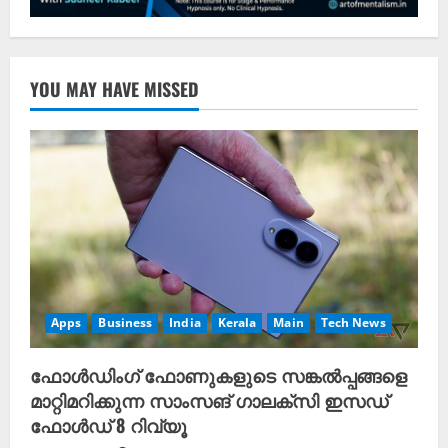
YOU MAY HAVE MISSED
Apps
Business
India
Kerala
Main
Tech News
ഫോൾഡിംഗ് ഫോണുകളുടെ സങ്കൽപ്പങ്ങളെ
മാറ്റിമറിക്കുന്ന സാംസങ് ഗാലക്സി ഇസഡ്
ഫോൾഡ് 8 റിവ്യൂ