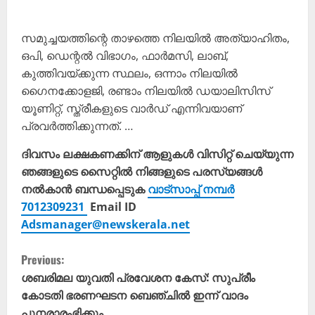
സമുച്ചയത്തിന്റെ താഴത്തെ നിലയിൽ അത്യാഹിതം,
ഒപി, ഡെന്റൽ വിഭാഗം, ഫാർമസി, ലാബ്,
കുത്തിവയ്ക്കുന്ന സ്ഥലം, ഒന്നാം നിലയിൽ
ഗൈനക്കോളജി, രണ്ടാം നിലയിൽ ഡയാലിസിസ്
യൂണിറ്റ്, സ്ത്രീകളുടെ വാർഡ് എന്നിവയാണ്
പ്രവർത്തിക്കുന്നത്. …
ദിവസം ലക്ഷകണക്കിന് ആളുകൾ വിസിറ്റ് ചെയ്യുന്ന
ഞങ്ങളുടെ സൈറ്റിൽ നിങ്ങളുടെ പരസ്യങ്ങൾ
നൽകാൻ ബന്ധപ്പെടുക
വാട്സാപ്പ് നമ്പർ
7012309231
Email ID
Adsmanager@newskerala.net
C
Previous:
o
ശബരിമല യുവതി പ്രവേശന കേസ്: സുപ്രീം
കോടതി ഭരണഘടന ബെഞ്ചിൽ ഇന്ന് വാദം
n
പുനരാരംഭിക്കും