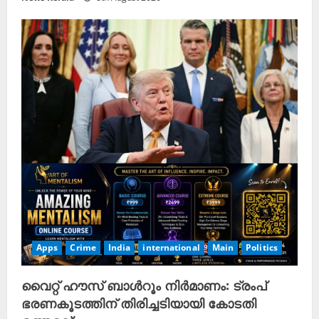
Apps
Crime
India
international
Main
Politics
വൈറ്റ് ഹൗസ് ബാൾറൂം നിർമാണം: ട്രംപ്
ഭരണകൂടത്തിന് തിരിച്ചടിയായി കോടതി