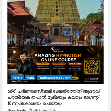
Kerala
Main
Thiruvannathapuram
ശ്രീ പദ്മനാഭസ്വാമി ക്ഷേത്രത്തിന് ആദരവ്;
പ്രത്യേക തപാൽ മുദ്രയും കവറും ഓഗസ്റ്റ്
10ന് പ്രകാശനം ചെയ്യും
News Kerala
8th August 2026