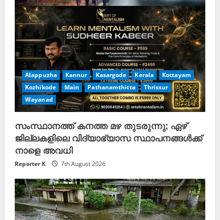
n
g
Alappuzha
Kannur
Kasargode
Kerala
Kottayam
Kozhikode
Main
Pathanamthitta
Thrissur
Wayanad
സംസ്ഥാനത്ത് കനത്ത മഴ തുടരുന്നു; ഏഴ്
ജില്ലകളിലെ വിദ്യാഭ്യാസ സ്ഥാപനങ്ങള്‍ക്ക്
നാളെ അവധി
Reporter K
7th August 2026