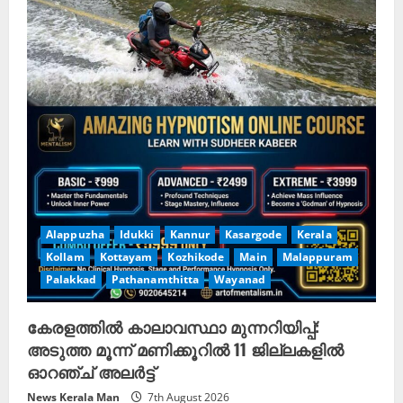
Alappuzha
Idukki
Kannur
Kasargode
Kerala
Kollam
Kottayam
Kozhikode
Main
Malappuram
Palakkad
Pathanamthitta
Wayanad
കേരളത്തിൽ കാലാവസ്ഥാ മുന്നറിയിപ്പ്:
അടുത്ത മൂന്ന് മണിക്കൂറിൽ 11 ജില്ലകളിൽ
ഓറഞ്ച് അലർട്ട്
News Kerala Man
7th August 2026