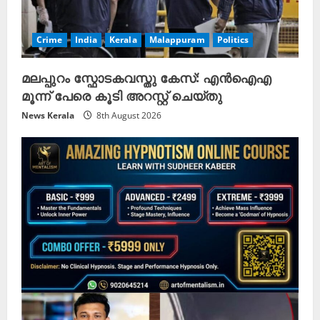
Crime
India
Kerala
Malappuram
Politics
മലപ്പുറം സ്ഫോടകവസ്തു കേസ്: എൻഐഎ
മൂന്ന് പേരെ കൂടി അറസ്റ്റ് ചെയ്തു
News Kerala
8th August 2026