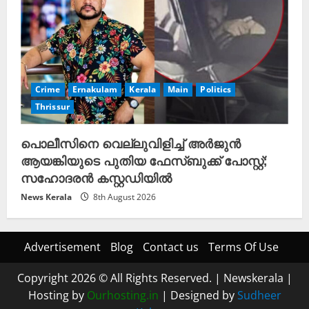
Crime
Ernakulam
Kerala
Main
Politics
Thrissur
പൊലീസിനെ വെല്ലുവിളിച്ച് അർജുൻ
ആയങ്കിയുടെ പുതിയ ഫേസ്ബുക്ക് പോസ്റ്റ്;
സഹോദരൻ കസ്റ്റഡിയിൽ
News Kerala
8th August 2026
Advertisement
Blog
Contact us
Terms Of Use
Copyright 2026 © All Rights Reserved.
|
Newskerala
|
Hosting by
Ourhosting.in
| Designed by
Sudheer