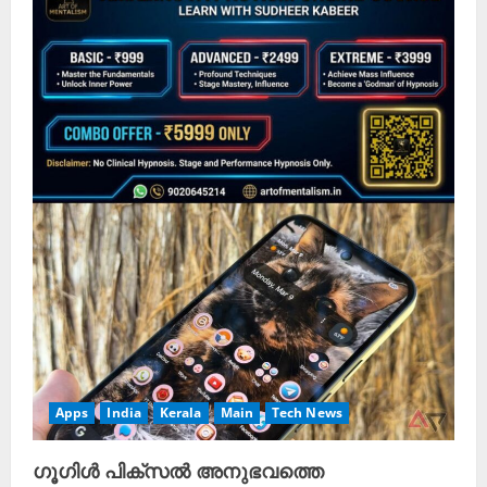
Apps
India
Kerala
Main
Tech News
ഗൂഗിൾ പിക്സൽ അനുഭവത്തെ