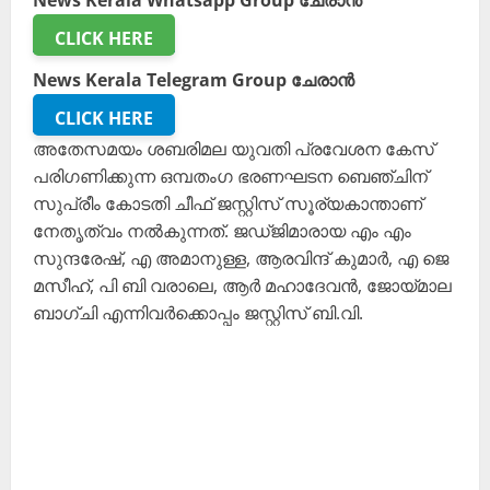
News Kerala Whatsapp Group ചേരാൻ
CLICK HERE
News Kerala Telegram Group ചേരാൻ
CLICK HERE
അതേസമയം ശബരിമല യുവതി പ്രവേശന കേസ്
പരിഗണിക്കുന്ന ഒമ്പതംഗ ഭരണഘടന ബെഞ്ചിന്
സുപ്രീം കോടതി ചീഫ് ജസ്റ്റിസ്‌ സൂര്യകാന്താണ്
നേതൃത്വം നൽകുന്നത്. ജഡ്ജിമാരായ എം എം
സുന്ദരേഷ്, എ അമാനുള്ള, ആരവിന്ദ് കുമാർ, എ ജെ
മസീഹ്, പി ബി വരാലെ, ആർ മഹാദേവൻ, ജോയ്മാല
ബാഗ്ചി എന്നിവർക്കൊപ്പം ജസ്റ്റിസ്‌ ബി.വി.