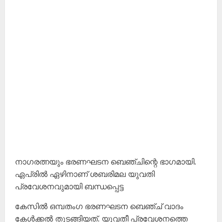
നാഗരത്നയും ഭരണഘടന ബെഞ്ചിന്റെ ഭാഗമായി.
ഏപ്രിൽ ഏഴിനാണ് ശബരിമല യുവതി
പ്രവേശനവുമായി ബന്ധപ്പെട്ട
കേസിൽ ഒമ്പതംഗ ഭരണഘടന ബെഞ്ച് വാദം
കേൾക്കൽ തുടങ്ങിയത്. യുവതീ പ്രവേശനത്തെ