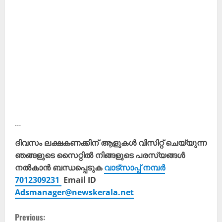
…
ദിവസം ലക്ഷകണക്കിന് ആളുകൾ വിസിറ്റ് ചെയ്യുന്ന
ഞങ്ങളുടെ സൈറ്റിൽ നിങ്ങളുടെ പരസ്യങ്ങൾ
നൽകാൻ ബന്ധപ്പെടുക
വാട്സാപ്പ് നമ്പർ
7012309231
Email ID
Adsmanager@newskerala.net
C
Previous: