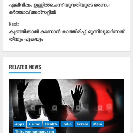
o
എലിവിഷം ഉള്ളിൽചെന്ന് യുവതിയുടെ മരണം:
ഭർത്താവ് അറ്സറ്റിൽ
n
Next:
t
കുഞ്ഞിക്കാല്‍ കാണാൻ കാത്തിരിപ്പ്; മുന്നിലുയർന്നത്
തീയും പുകയും
i
n
u
RELATED NEWS
e
R
e
a
Apps
Crime
Health
India
Kerala
Main
d
Thiruvannathapuram