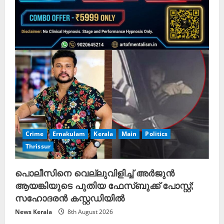
Crime
Ernakulam
Kerala
Main
Politics
Thrissur
പൊലീസിനെ വെല്ലുവിളിച്ച് അർജുൻ
ആയങ്കിയുടെ പുതിയ ഫേസ്ബുക്ക് പോസ്റ്റ്;
സഹോദരൻ കസ്റ്റഡിയിൽ
News Kerala
8th August 2026