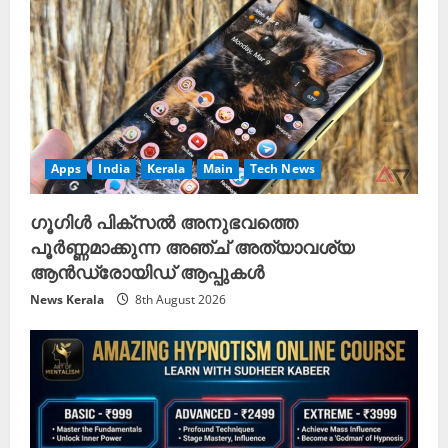
Apps
India
Kerala
Main
Tech News
ഗൂഗിൾ പിക്സൽ അനുഭവത്തെ
പൂർണ്ണമാക്കുന്ന അഞ്ച് അത്യാവശ്യ
ആൻഡ്രോയിഡ് ആപ്പുകൾ
News Kerala
8th August 2026