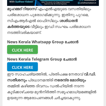
മുഹമ്മദ് റിയാസ്
എംഎൽഎയുടെ വസതിയിലും
പരിശോധന പുരോഗമിക്കുന്നു. ഇതിനു പുറമെ,
സിഎംആർഎൽ ഓഫിസിലും
ശശിധരൻ
കർത്തയുടെ
വീട്ടിലും ഇഡി സംഘം പരിശോധന
നടത്തിവരികയാണ്.
News Kerala Whatsapp Group ചേരാൻ
CLICK HERE
News Kerala Telegram Group ചേരാൻ
CLICK HERE
ഈ സാഹചര്യത്തിൽ, പ്രതിപക്ഷ നേതാവ്
വി.ഡി.
സതീശനും
പ്രധാനമന്ത്രി
നരേന്ദ്ര മോദിയും
തമ്മിൽ കഴിഞ്ഞ ദിവസം ഡൽഹിയിൽ നടന്ന
കൂടിക്കാഴ്ചയെ മുൻനിർത്തി സമൂഹമാധ്യമങ്ങളിൽ
ഉയരുന്ന ആരോപണങ്ങൾ ചർച്ചയാകുന്നു.