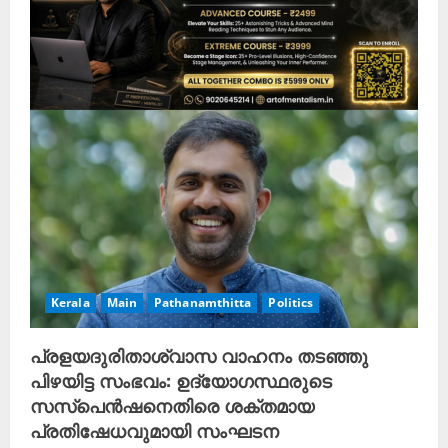
Kerala
Main
Pathanamthitta
Politics
പ്രളയദുരിതാശ്വാസ വാഹനം തടഞ്ഞു
പിഴയിട്ട സംഭവം: ഉദ്യോഗസ്ഥരുടെ
സസ്പെൻഷനെതിരെ ശക്തമായ
പ്രതിഷേധവുമായി സംഘടന