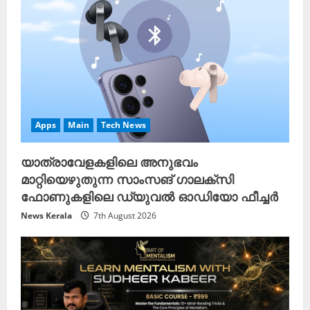
Apps
Main
Tech News
യാത്രാവേളകളിലെ അനുഭവം
മാറ്റിയെഴുതുന്ന സാംസങ് ഗാലക്‌സി
ഫോണുകളിലെ ഡ്യുവൽ ഓഡിയോ ഫീച്ചർ
News Kerala
7th August 2026