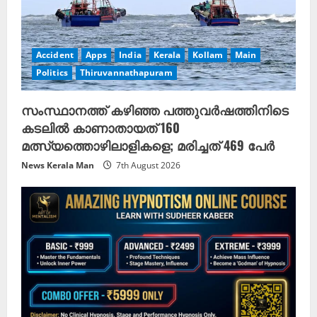
Accident
Apps
India
Kerala
Kollam
Main
Politics
Thiruvannathapuram
സംസ്ഥാനത്ത് കഴിഞ്ഞ പത്തുവര്‍ഷത്തിനിടെ
കടലില്‍ കാണാതായത് 160
മത്സ്യത്തൊഴിലാളികളെ; മരിച്ചത് 469 പേര്‍
News Kerala Man
7th August 2026