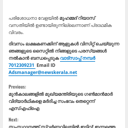
പരിശോധനാ വേളയിൽ
മുഹമ്മദ് റിയാസ്
വസതിയിൽ ഉണ്ടായിരുന്നില്ലെന്നാണ് പ്രാഥമിക
വിവരം.
ദിവസം ലക്ഷകണക്കിന് ആളുകൾ വിസിറ്റ് ചെയ്യുന്ന
ഞങ്ങളുടെ സൈറ്റിൽ നിങ്ങളുടെ പരസ്യങ്ങൾ
നൽകാൻ ബന്ധപ്പെടുക
വാട്സാപ്പ് നമ്പർ
7012309231
Email ID
Adsmanager@newskerala.net
C
Previous:
o
മുൻകാലങ്ങളിൽ മുഖ്യമന്ത്രിയുടെ ഗൺമാൻമാർ
വിദ്യാർഥികളെ മർദിച്ച സംഭവം തെറ്റെന്ന്
n
എസ്എഫ്ഐ
t
Next:
സംസ്ഥാനത്ത് സ്വർണ്ണവിലയിൽ ഇടിവ്: ഇന്നത്തെ