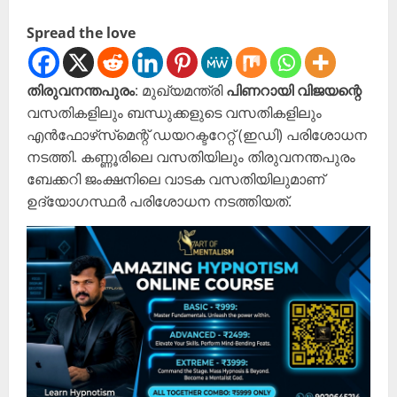
Spread the love
തിരുവനന്തപുരം
: മുഖ്യമന്ത്രി
പിണറായി വിജയന്റെ
വസതികളിലും ബന്ധുക്കളുടെ വസതികളിലും
എൻഫോഴ്‌സ്‌മെന്റ് ഡയറക്ടറേറ്റ് (ഇഡി) പരിശോധന
നടത്തി. കണ്ണൂരിലെ വസതിയിലും തിരുവനന്തപുരം
ബേക്കറി ജംക്ഷനിലെ വാടക വസതിയിലുമാണ്
ഉദ്യോഗസ്ഥർ പരിശോധന നടത്തിയത്.