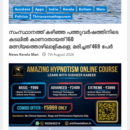
Accident
Apps
India
Kerala
Kollam
Main
Politics
Thiruvannathapuram
സംസ്ഥാനത്ത് കഴിഞ്ഞ പത്തുവര്‍ഷത്തിനിടെ
കടലില്‍ കാണാതായത് 160
മത്സ്യത്തൊഴിലാളികളെ; മരിച്ചത് 469 പേര്‍
News Kerala Man
7th August 2026