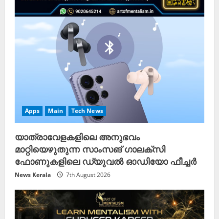
Apps
Main
Tech News
യാത്രാവേളകളിലെ അനുഭവം
മാറ്റിയെഴുതുന്ന സാംസങ് ഗാലക്‌സി
ഫോണുകളിലെ ഡ്യുവൽ ഓഡിയോ ഫീച്ചർ
News Kerala
7th August 2026