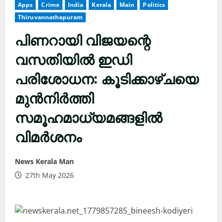
Apps
Crime
India
Kerala
Main
Politics
Thiruvannathapuram
പിണറായി വിജയന്റെ
വസതിയിൽ ഇഡി
പരിശോധന: കൂടിക്കാഴ്ചയെ
മുൻനിർത്തി
സമൂഹമാധ്യമങ്ങളിൽ
വിമർശനം
News Kerala Man
27th May 2026