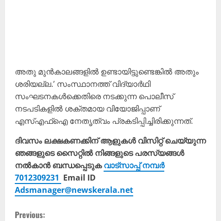
അതു മുൻകാലങ്ങളിൽ ഉണ്ടായിട്ടുണ്ടെങ്കിൽ അതും
ശരിയല്ല.’ സംസ്ഥാനത്ത് വിദ്യാർഥി
സംഘടനകൾക്കെതിരെ നടക്കുന്ന പൊലീസ്
നടപടികളിൽ ശക്തമായ വിയോജിപ്പാണ്
എസ്എഫ്ഐ നേതൃത്വം പ്രകടിപ്പിച്ചിരിക്കുന്നത്.
ദിവസം ലക്ഷകണക്കിന് ആളുകൾ വിസിറ്റ് ചെയ്യുന്ന
ഞങ്ങളുടെ സൈറ്റിൽ നിങ്ങളുടെ പരസ്യങ്ങൾ
നൽകാൻ ബന്ധപ്പെടുക
വാട്സാപ്പ് നമ്പർ
7012309231
Email ID
Adsmanager@newskerala.net
C
Previous: