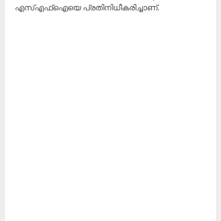
എസ്എഫ്ഐയെ പ്രതിനിധീകരിച്ചാണ്.