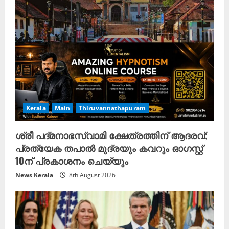
i
n
g
Kerala
Main
Thiruvannathapuram
ശ്രീ പദ്മനാഭസ്വാമി ക്ഷേത്രത്തിന് ആദരവ്;
പ്രത്യേക തപാൽ മുദ്രയും കവറും ഓഗസ്റ്റ്
10ന് പ്രകാശനം ചെയ്യും
News Kerala
8th August 2026