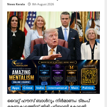
News Kerala
8th August 2026
Apps
Crime
India
international
Main
Politics
വൈറ്റ് ഹൗസ് ബാൾറൂം നിർമാണം: ട്രംപ്
ഭരണകൂടത്തിന് തിരിച്ചടിയായി കോടതി