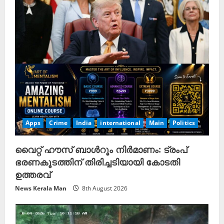
Apps
Crime
India
international
Main
Politics
വൈറ്റ് ഹൗസ് ബാൾറൂം നിർമാണം: ട്രംപ്
ഭരണകൂടത്തിന് തിരിച്ചടിയായി കോടതി
ഉത്തരവ്
News Kerala Man
8th August 2026