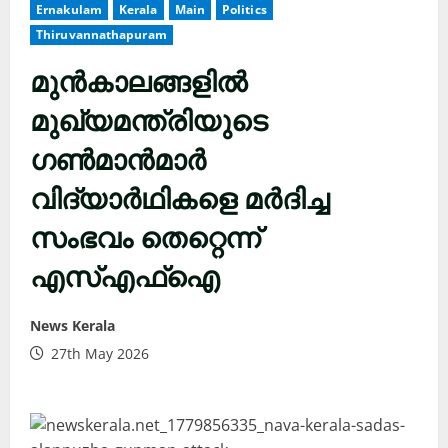
Ernakulam
Kerala
Main
Politics
Thiruvannathapuram
മുൻകാലങ്ങളിൽ
മുഖ്യമന്ത്രിയുടെ
ഗൺമാൻമാർ
വിദ്യാർഥികളെ മർദിച്ച
സംഭവം തെറ്റെന്ന്
എസ്എഫ്ഐ
News Kerala
27th May 2026