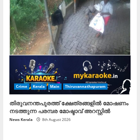
Crime
Kerala
Main
Thiruvannathapuram
തിരുവനന്തപുരത്ത് ക്ഷേത്രങ്ങളിൽ മോഷണം
നടത്തുന്ന പരമ്പര മോഷ്ടാവ് അറസ്റ്റിൽ
News Kerala
8th August 2026