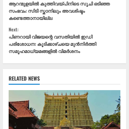
o
ആറന്മുളയിൽ കുത്തിവയ്പിനിടെ സൂചി ഒടിഞ്ഞ
സംഭവം: സിടി സ്കാനിലും അവശിഷ്ടം
n
കണ്ടെത്താനായില്ല
t
Next:
പിണറായി വിജയന്റെ വസതിയിൽ ഇഡി
i
പരിശോധന: കൂടിക്കാഴ്ചയെ മുൻനിർത്തി
സമൂഹമാധ്യമങ്ങളിൽ വിമർശനം
n
u
e
RELATED NEWS
R
e
a
d