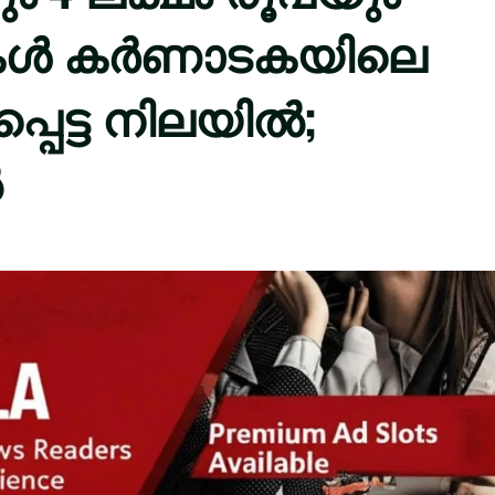
മകൾ കർണാടകയിലെ
െട്ട നിലയിൽ;
ൽ