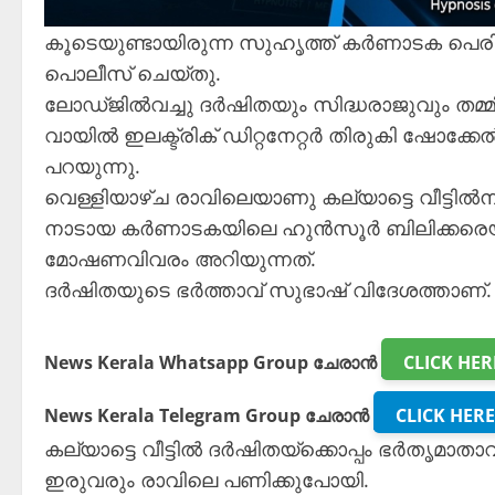
കൂടെയുണ്ടായിരുന്ന സുഹൃത്ത് കർണാടക പെരി
പൊലീസ് ചെയ്തു.
ലോഡ്ജിൽവച്ചു ദർഷിതയും സിദ്ധരാജുവും തമ്മി
വായിൽ ഇലക്ട്രിക് ഡിറ്റനേറ്റർ തിരുകി ഷോക
പറയുന്നു.
വെള്ളിയാഴ്ച രാവിലെയാണു കല്യാട്ടെ വീട്ടി
നാടായ കർണാടകയിലെ ഹുൻസൂർ ബിലിക്കരെയില
മോഷണവിവരം അറിയുന്നത്.
ദർഷിതയുടെ ഭർത്താവ് സുഭാഷ് വിദേശത്താണ്.
News Kerala Whatsapp Group ചേരാൻ
CLICK HER
News Kerala Telegram Group ചേരാൻ
CLICK HERE
കല്യാട്ടെ വീട്ടിൽ ദർഷിതയ്ക്കൊപ്പം ഭർത
ഇരുവരും രാവിലെ പണിക്കുപോയി.