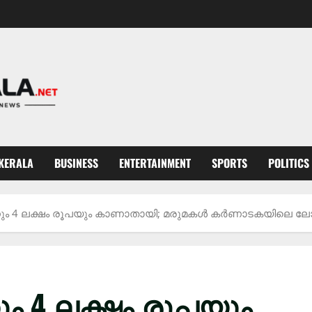
KERALA
BUSINESS
ENTERTAINMENT
SPORTS
POLITICS
പവനും 4 ലക്ഷം രൂപയും കാണാതായി; മരുമകൾ കർണാടകയിലെ ലോഡ
നും 4 ലക്ഷം രൂപയും