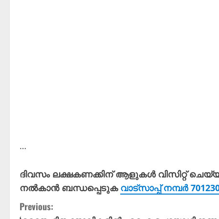
…
ദിവസം ലക്ഷകണക്കിന് ആളുകൾ വിസിറ്റ് ചെയ്
നൽകാൻ ബന്ധപ്പെടുക
വാട്സാപ്പ് നമ്പർ 7012
C
Previous: