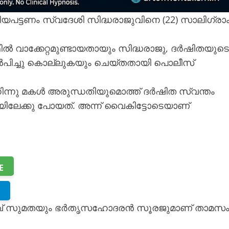
യപട്ടണം സ്വദേശി സിദ്ധരാജുവിനെ (22) സാലിഗ്രാ
ൽ വാക്കേറ്റമുണ്ടായതായും സിദ്ധരാജു, ദർഷിതയുടെ
്കേൽപിച്ചു കൊല്ലുകയും ചെയ്തതായി പൊലീസ്
ൽനിന്നു മകൾ അരുന്ധതിയുമൊത്ത് ദർഷിത സ്വന്തം
േക്കു പോയത്. അന്ന് വൈകിട്ടോടെയാണ്
E
ൃമാതാവ് സുമതയും ഭർതൃസഹോദരൻ സൂരജുമാണ് താമസം