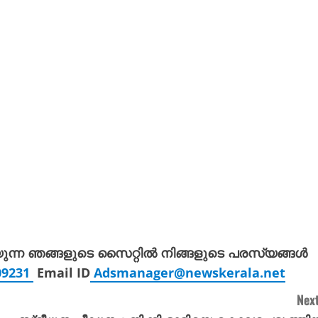
യുന്ന ഞങ്ങളുടെ സൈറ്റിൽ നിങ്ങളുടെ പരസ്യങ്ങൾ
309231
Email ID
Adsmanager@newskerala.net
Next