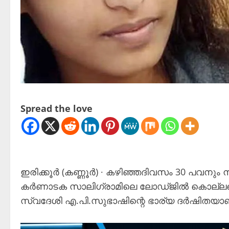
Spread the love
ഇരിക്കൂർ (കണ്ണൂർ) ∙ കഴിഞ്ഞദിവസം 30 പവനും 
കർണാടക സാലിഗ്രാമിലെ ലോഡ്ജിൽ കൊല്ലപ്പെട
സ്വദേശി എ.പി.സുഭാഷിന്റെ ഭാര്യ ദർഷിതയാണ് (