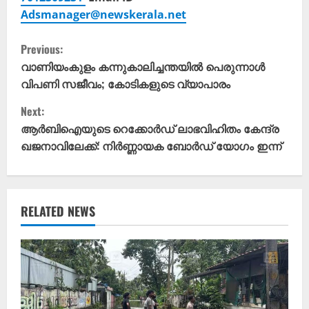
Adsmanager@newskerala.net
C
Previous:
o
വാണിയംകുളം കന്നുകാലിച്ചന്തയിൽ പെരുന്നാൾ
വിപണി സജീവം; കോടികളുടെ വ്യാപാരം
n
Next:
t
ആർബിഐയുടെ റെക്കോർഡ് ലാഭവിഹിതം കേന്ദ്ര
ഖജനാവിലേക്ക്: നിർണ്ണായക ബോർഡ് യോഗം ഇന്ന്
i
n
u
RELATED NEWS
e
R
e