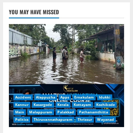
YOU MAY HAVE MISSED
Accident
Alappuzha
Apps
Ernakulam
Idukki
Kannur
Kasargode
Kerala
Kottayam
Kozhikode
Main
Malappuram
Palakkad
Pathanamthitta
Politics
Thiruvannathapuram
Thrissur
Wayanad