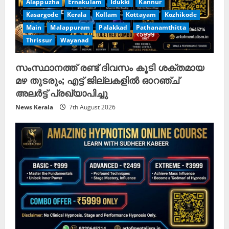
Alappuzha
Ernakulam
Idukki
Kannur
Kasargode
Kerala
Kollam
Kottayam
Kozhikode
Main
Malappuram
Palakkad
Pathanamthitta
Thrissur
Wayanad
സംസ്ഥാനത്ത് രണ്ട് ദിവസം കൂടി ശക്തമായ
മഴ തുടരും; എട്ട് ജില്ലകളിൽ ഓറഞ്ച്
അലർട്ട് പ്രഖ്യാപിച്ചു
News Kerala
7th August 2026