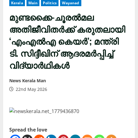
Kerala
Main
Politics
Wayanad
മുണ്ടക്കൈ-ചൂരൽമല
അതിജീവിതർക്ക് കരുതലായി
‘എംഎൽഎ കെയർ’; മന്ത്രി
ടി. സിദ്ദീഖിന് ആദരമർപ്പിച്ച്
വിദ്യാർഥികൾ
News Kerala Man
22nd May 2026
Spread the love