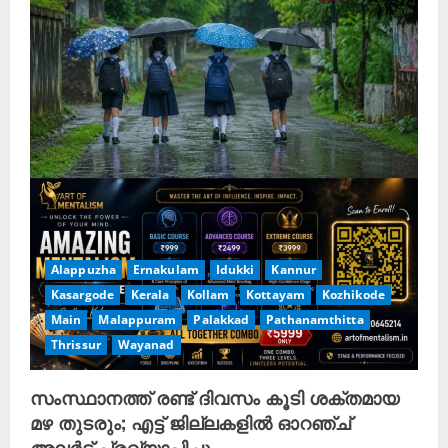
Alappuzha
Ernakulam
Idukki
Kannur
Kasargode
Kerala
Kollam
Kottayam
Kozhikode
Main
Malappuram
Palakkad
Pathanamthitta
Thrissur
Wayanad
സംസ്ഥാനത്ത് രണ്ട് ദിവസം കൂടി ശക്തമായ
മഴ തുടരും; എട്ട് ജില്ലകളിൽ ഓറഞ്ച്
അലർട്ട് പ്രഖ്യാപിച്ചു