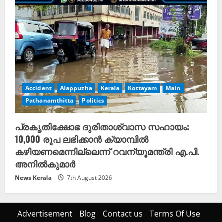
Accident
Alappuzha
Kerala
Kottayam
Main
Pathanamthitta
Politics
പ്രകൃതിക്ഷോഭ ദുരിതാശ്വാസ സഹായം:
10,000 രൂപ ലഭിക്കാൻ ക്യാമ്പിൽ
കഴിയണമെന്നില്ലെന്ന് റവന്യൂമന്ത്രി എ.പി.
അനിൽകുമാർ
News Kerala
7th August 2026
Advertisement
Blog
Contact us
Terms Of Use