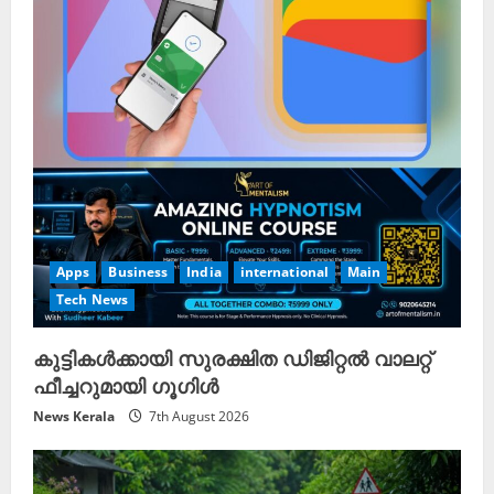
Apps
Business
India
international
Main
Tech News
കുട്ടികൾക്കായി സുരക്ഷിത ഡിജിറ്റൽ വാലറ്റ്
ഫീച്ചറുമായി ഗൂഗിൾ
News Kerala
7th August 2026