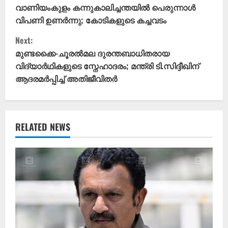
o
വാണിയംകുളം കന്നുകാലിച്ചന്തയിൽ പെരുന്നാൾ
വിപണി ഉണർന്നു; കോടികളുടെ കച്ചവടം
n
Next:
t
മുണ്ടക്കൈ-ചൂരൽമല ദുരന്തബാധിതരായ
വിദ്യാർഥികളുടെ സ്നേഹാദരം; മന്ത്രി ടി.സിദ്ദീഖിന്
i
ആദരമർപ്പിച്ച് അതിജീവിതർ
n
u
RELATED NEWS
e
R
e
a
d