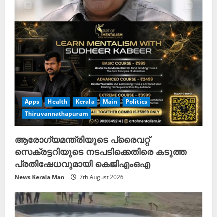
i
n
g
Apps
Health
Kerala
Main
Politics
Thiruvannathapuram
ആരോഗ്യമന്ത്രിയുടെ പ്രൈവറ്റ്
സെക്രട്ടറിയുടെ നടപടിക്കെതിരെ കടുത്ത
പ്രതിഷേധവുമായി കെജിഎംഒഎ
News Kerala Man
7th August 2026