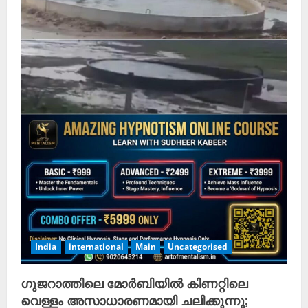
India
international
Main
Uncategorised
ഗുജറാത്തിലെ മോർബിയിൽ കിണറ്റിലെ
വെള്ളം അസാധാരണമായി ചലിക്കുന്നു;