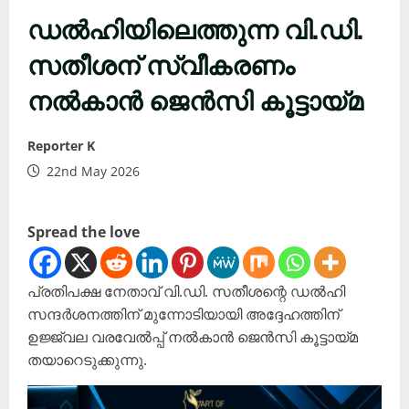
ഡൽഹിയിലെത്തുന്ന വി.ഡി.
സതീശന് സ്വീകരണം
നൽകാൻ ജെൻസി കൂട്ടായ്മ
Reporter K
22nd May 2026
Spread the love
പ്രതിപക്ഷ നേതാവ് വി.ഡി. സതീശന്റെ ഡൽഹി
സന്ദർശനത്തിന് മുന്നോടിയായി അദ്ദേഹത്തിന്
ഉജ്ജ്വല വരവേൽപ്പ് നൽകാൻ ജെൻസി കൂട്ടായ്മ
തയാറെടുക്കുന്നു.