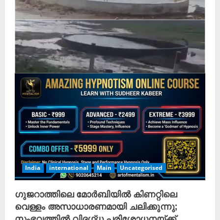
India
international
Main
Uncategorised
ഗുജറാത്തിലെ മോർബിയിൽ കിണറ്റിലെ
വെള്ളം അസാധാരണമായി ചലിക്കുന്നു;
സംഭവത്തിൽ വിദഗ്ധ പരിശോധനയ്ക്ക്