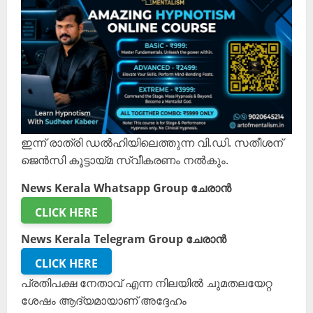
ഇന്ന് രാത്രി ഡൽഹിയിലെത്തുന്ന വി.ഡി. സതീശന്
ജെൻസി കൂട്ടായ്മ സ്വീകരണം നൽകും.
News Kerala Whatsapp Group ചേരാൻ
CLICK HERE
News Kerala Telegram Group ചേരാൻ
CLICK HERE
പ്രതിപക്ഷ നേതാവ് എന്ന നിലയിൽ ചുമതലയേറ്റ
ശേഷം ആദ്യമായാണ് അദ്ദേഹം