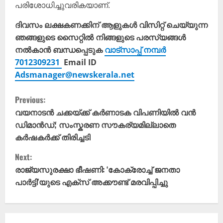
പരിശോധിച്ചുവരികയാണ്.
ദിവസം ലക്ഷകണക്കിന് ആളുകൾ വിസിറ്റ് ചെയ്യുന്ന
ഞങ്ങളുടെ സൈറ്റിൽ നിങ്ങളുടെ പരസ്യങ്ങൾ
നൽകാൻ ബന്ധപ്പെടുക
വാട്സാപ്പ് നമ്പർ
7012309231
Email ID
Adsmanager@newskerala.net
C
Previous:
o
വയനാടൻ ചക്കയ്ക്ക് കർണാടക വിപണിയിൽ വൻ
ഡിമാൻഡ്; സംസ്കരണ സൗകര്യമില്ലാതെ
n
കർഷകർക്ക് തിരിച്ചടി
t
Next:
രാജ്യസുരക്ഷാ ഭീഷണി: ‘കോക്രോച്ച് ജനതാ
i
പാർട്ടി’യുടെ എക്സ് അക്കൗണ്ട് മരവിപ്പിച്ചു
n
u