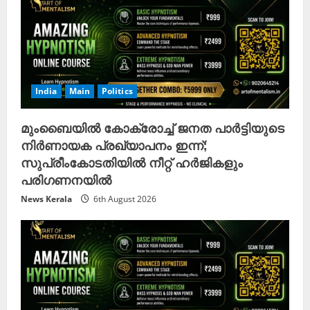
India
Main
Politics
മുംബൈയിൽ കോക്രോച്ച് ജനത പാർട്ടിയുടെ
നിർണായക പ്രഖ്യാപനം ഇന്ന്;
സുപ്രീംകോടതിയിൽ നീറ്റ് ഹർജികളും
പരിഗണനയിൽ
News Kerala
6th August 2026