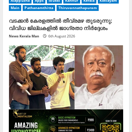
Alappuzha
Apps
Idukki
Kannur
Kerala
Kottayam
Main
Pathanamthitta
Thiruvannathapuram
വടക്കൻ കേരളത്തിൽ തീവ്രമഴ തുടരുന്നു;
വിവിധ ജില്ലകളിൽ ജാഗ്രതാ നിർദ്ദേശം
News Kerala Man
6th August 2026