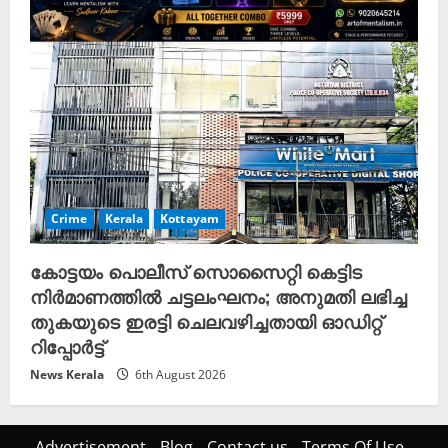
Crime
Kerala
Kottayam
കോട്ടയം പൊലീസ് സൊസൈറ്റി കെട്ടിട
നിർമാണത്തിൽ ചട്ടലംഘനം; അനുമതി ലഭിച്ച
തുകയുടെ ഇരട്ടി ചെലവഴിച്ചതായി ഓഡിറ്റ്
റിപ്പോർട്ട്
News Kerala
6th August 2026
Advertisement
Blog
Contact us
Terms Of Use