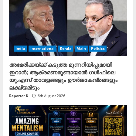
India
international
Kerala
Main
Politics
അമേരിക്കയ്ക്ക് കടുത്ത മുന്നറിയിപ്പുമായി
ഇറാൻ; ആക്രമണമുണ്ടായാൽ ഗൾഫിലെ
യു.എസ് താവളങ്ങളും ഊർജകേന്ദ്രങ്ങളും
ലക്ഷ്യമിടും
Reporter K
6th August 2026