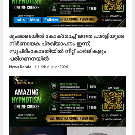
India
Main
Politics
മുംബൈയിൽ കോക്രോച്ച് ജനത പാർട്ടിയുടെ
നിർണായക പ്രഖ്യാപനം ഇന്ന്;
സുപ്രീംകോടതിയിൽ നീറ്റ് ഹർജികളും
പരിഗണനയിൽ
News Kerala
6th August 2026