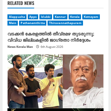
RELATED NEWS
e
R
Alappuzha
Apps
Idukki
Kannur
Kerala
Kottayam
Main
Pathanamthitta
Thiruvannathapuram
e
വടക്കൻ കേരളത്തിൽ തീവ്രമഴ തുടരുന്നു;
a
വിവിധ ജില്ലകളിൽ ജാഗ്രതാ നിർദ്ദേശം
News Kerala Man
6th August 2026
d
i
n
g