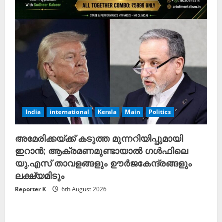
India
international
Kerala
Main
Politics
അമേരിക്കയ്ക്ക് കടുത്ത മുന്നറിയിപ്പുമായി
ഇറാൻ; ആക്രമണമുണ്ടായാൽ ഗൾഫിലെ
യു.എസ് താവളങ്ങളും ഊർജകേന്ദ്രങ്ങളും
ലക്ഷ്യമിടും
Reporter K
6th August 2026