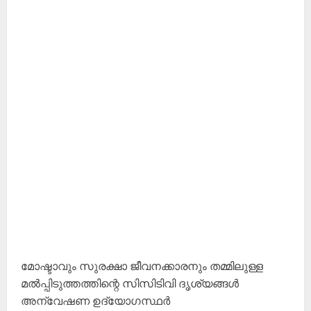
മോഷ്ടാവും സുരക്ഷാ ജീവനക്കാരനും തമ്മിലുള്ള
മൽപ്പിടുത്തത്തിന്റെ സിസിടിവി ദൃശ്യങ്ങൾ
അന്വേഷണ ഉദ്യോഗസ്ഥർ