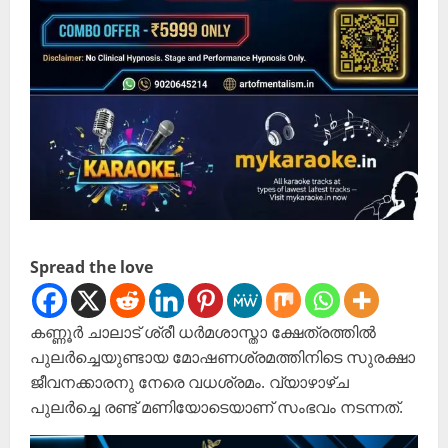
Spread the love
കണ്ണൂർ ചാലാട് ശ്രീ ധർമശാസ്താ ക്ഷേത്രത്തിൽ
പുലർച്ചെയുണ്ടായ മോഷണശ്രമത്തിനിടെ സുരക്ഷാ
ജീവനക്കാരനു നേരെ വധശ്രമം. വ്യാഴാഴ്ച
പുലർച്ചെ രണ്ട് മണിയോടെയാണ് സംഭവം നടന്നത്.