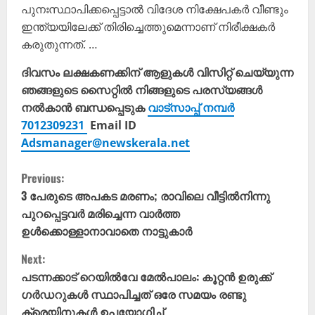
പുനഃസ്ഥാപിക്കപ്പെട്ടാല്‍ വിദേശ നിക്ഷേപകര്‍ വീണ്ടും
ഇന്ത്യയിലേക്ക് തിരിച്ചെത്തുമെന്നാണ് നിരീക്ഷകര്‍
കരുതുന്നത്. …
ദിവസം ലക്ഷകണക്കിന് ആളുകൾ വിസിറ്റ് ചെയ്യുന്ന
ഞങ്ങളുടെ സൈറ്റിൽ നിങ്ങളുടെ പരസ്യങ്ങൾ
നൽകാൻ ബന്ധപ്പെടുക
വാട്സാപ്പ് നമ്പർ
7012309231
Email ID
Adsmanager@newskerala.net
C
Previous:
o
3 പേരുടെ അപകട മരണം; രാവിലെ വീട്ടിൽനിന്നു
പുറപ്പെട്ടവർ മരിച്ചെന്ന വാർത്ത
n
ഉൾക്കൊള്ളാനാവാതെ നാട്ടുകാർ
t
Next:
പടന്നക്കാട് റെയിൽവേ മേ‍ൽപാലം: കൂറ്റൻ ഉരുക്ക്
i
ഗർഡറുകൾ സ്ഥാപിച്ചത് ഒരേ സമയം രണ്ടു
ക്രെയിനുകൾ ഉപയോഗിച്ച്