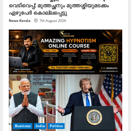
വെടിവെപ്പ്; മുത്തച്ഛനും മുത്തശ്ശിയുമടക്കം
ഏഴുപേർ കൊല്ലപ്പെട്ടു
News Kerala
7th August 2026
Business
India
Politics