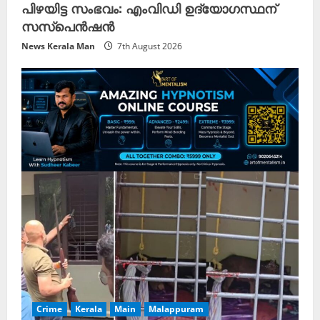
പിഴയിട്ട സംഭവം: എംവിഡി ഉദ്യോഗസ്ഥന്
സസ്പെൻഷൻ
News Kerala Man
7th August 2026
Crime
Kerala
Main
Malappuram