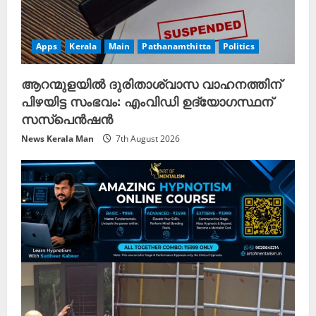
Apps
Kerala
Main
Pathanamthitta
Politics
ആറന്മുളയിൽ ദുരിതാശ്വാസ വാഹനത്തിന്
പിഴയിട്ട സംഭവം: എംവിഡി ഉദ്യോഗസ്ഥന്
സസ്പെൻഷൻ
News Kerala Man
7th August 2026