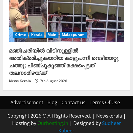
Crime
Kerala
Main
Malappuram
മഞ്ചേരിയിൽ വീടിനുള്ളിൽ
അതിക്രമിച്ചുകയറിയ കാട്ടുപന്നി വെടിയേറ്റു
ചത്തു; പിഞ്ചുകുഞ്ഞ് രക്ഷപ്പെട്ടത്
തലനാരിഴയ്ക്ക്
News Kerala
7th August 2026
Advertisement
Blog
Contact us
Terms Of Use
Copyright 2026 © All Rights Reserved.
|
Newskerala
|
Hosting by
Ourhosting.in
| Designed by
Sudheer
Kabeer