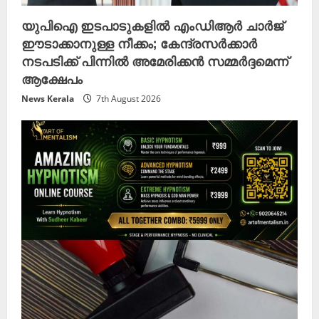
യുപിഐ ഇടപാടുകളിൽ എംഡിആർ ചാർജ്
ഈടാക്കാനുള്ള നീക്കം; കേന്ദ്രസർക്കാർ
നടപടിക്ക് പിന്നിൽ അമേരിക്കൻ സമ്മർദ്ദമെന്ന്
ആക്ഷേപം
News Kerala
7th August 2026