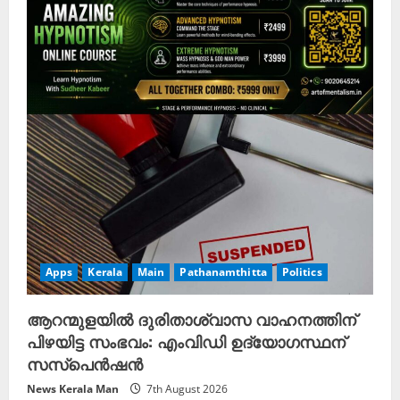
Apps
Kerala
Main
Pathanamthitta
Politics
ആറന്മുളയിൽ ദുരിതാശ്വാസ വാഹനത്തിന്
പിഴയിട്ട സംഭവം: എംവിഡി ഉദ്യോഗസ്ഥന്
സസ്പെൻഷൻ
News Kerala Man
7th August 2026