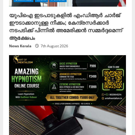
യുപിഐ ഇടപാടുകളിൽ എംഡിആർ ചാർജ്
ഈടാക്കാനുള്ള നീക്കം; കേന്ദ്രസർക്കാർ
നടപടിക്ക് പിന്നിൽ അമേരിക്കൻ സമ്മർദ്ദമെന്ന്
ആക്ഷേപം
News Kerala
7th August 2026