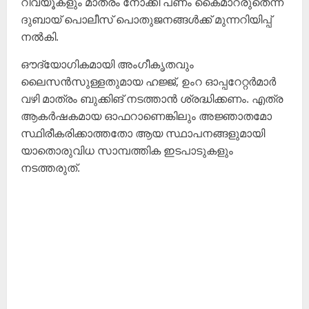
റിവ്യൂകളും മാത്രം നോക്കി പണം കൈമാറരുതെന്ന്
ദുബായ് പൊലീസ് പൊതുജനങ്ങള്‍ക്ക് മുന്നറിയിപ്പ്
നല്‍കി.
ഔദ്യോഗികമായി അംഗീകൃതവും
ലൈസന്‍സുള്ളതുമായ ഹജ്ജ്, ഉംറ ഓപ്പറേറ്റര്‍മാര്‍
വഴി മാത്രം ബുക്കിങ് നടത്താന്‍ ശ്രദ്ധിക്കണം. എത്ര
ആകര്‍ഷകമായ ഓഫറാണെങ്കിലും അജ്ഞാതമോ
സ്ഥിരീകരിക്കാത്തതോ ആയ സ്ഥാപനങ്ങളുമായി
യാതൊരുവിധ സാമ്പത്തിക ഇടപാടുകളും
നടത്തരുത്.