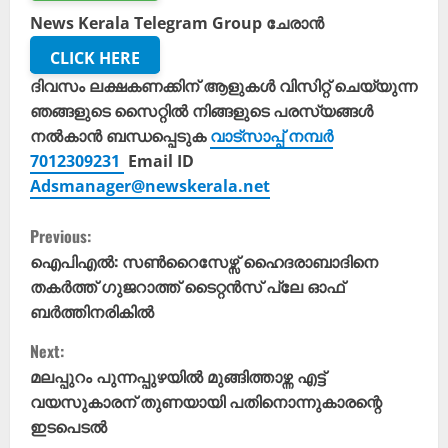
News Kerala Telegram Group ചേരാൻ
CLICK HERE
ദിവസം ലക്ഷകണക്കിന് ആളുകൾ വിസിറ്റ് ചെയ്യുന്ന
ഞങ്ങളുടെ സൈറ്റിൽ നിങ്ങളുടെ പരസ്യങ്ങൾ
നൽകാൻ ബന്ധപ്പെടുക
വാട്സാപ്പ് നമ്പർ
7012309231
Email ID
Adsmanager@newskerala.net
C
Previous:
o
ഐപിഎല്‍: സണ്‍റൈസേഴ്സ് ഹൈദരാബാദിനെ
തകര്‍ത്ത് ഗുജറാത്ത് ടൈറ്റന്‍സ് പ്ലേ ഓഫ്
n
ബര്‍ത്തിനരികില്‍
t
Next:
മലപ്പുറം പുന്നപ്പുഴയിൽ മുങ്ങിത്താഴ്ന്ന എട്ട്
i
വയസുകാരന് തുണയായി പതിനൊന്നുകാരന്റെ
ഇടപെടൽ
n