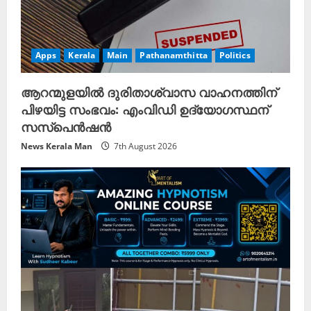
Apps
Kerala
Main
Pathanamthitta
Politics
ആറന്മുളയിൽ ദുരിതാശ്വാസ വാഹനത്തിന്
പിഴയിട്ട സംഭവം: എംവിഡി ഉദ്യോഗസ്ഥന്
സസ്പെൻഷൻ
News Kerala Man
7th August 2026