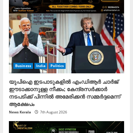
Business
India
Politics
യുപിഐ ഇടപാടുകളിൽ എംഡിആർ ചാർജ്
ഈടാക്കാനുള്ള നീക്കം; കേന്ദ്രസർക്കാർ
നടപടിക്ക് പിന്നിൽ അമേരിക്കൻ സമ്മർദ്ദമെന്ന്
ആക്ഷേപം
News Kerala
7th August 2026