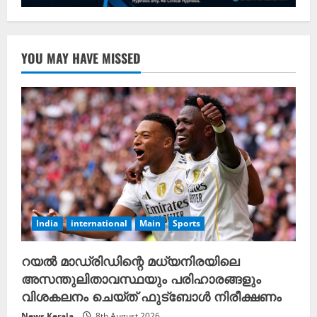
YOU MAY HAVE MISSED
India
international
Main
Sports
റയൽ മാഡ്രിഡിന്റെ മധ്യനിരയിലെ
അസന്തുലിതാവസ്ഥയും പരിഹാരങ്ങളും
വിശകലനം ചെയ്ത് ഫുട്ബോൾ നിരീക്ഷണം
News Kerala
8th August 2026