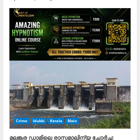
Crime
Idukki
Kerala
Main
മലങ്കര ഡാമിലെ രാസമാലിന്യ ചോർച്ച: