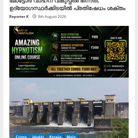
മോട്ടോർ വാഹന വകുപ്പിൽ ഭിന്നത;
ഉദ്യോഗസ്ഥർക്കിടയിൽ പ്രതിഷേധം ശക്തം
Reporter K
8th August 2026
Crime
Idukki
Kerala
Main