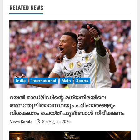
e
RELATED NEWS
R
e
a
d
i
n
India
international
Main
Sports
g
റയൽ മാഡ്രിഡിന്റെ മധ്യനിരയിലെ
അസന്തുലിതാവസ്ഥയും പരിഹാരങ്ങളും
വിശകലനം ചെയ്ത് ഫുട്ബോൾ നിരീക്ഷണം
News Kerala
8th August 2026