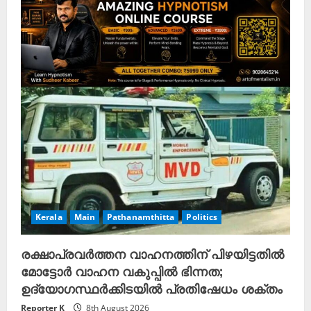
Kerala
Main
Pathanamthitta
Politics
രക്ഷാപ്രവർത്തന വാഹനത്തിന് പിഴയിട്ടതിൽ
മോട്ടോർ വാഹന വകുപ്പിൽ ഭിന്നത;
ഉദ്യോഗസ്ഥർക്കിടയിൽ പ്രതിഷേധം ശക്തം
Reporter K
8th August 2026