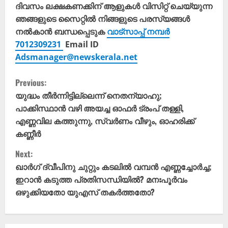
ദിവസം ലക്ഷകണക്കിന് ആളുകൾ വിസിറ്റ് ചെയ്യുന്ന
ഞങ്ങളുടെ സൈറ്റിൽ നിങ്ങളുടെ പരസ്യങ്ങൾ
നൽകാൻ ബന്ധപ്പെടുക
വാട്സാപ്പ് നമ്പർ
7012309231
Email ID
Adsmanager@newskerala.net
C
Previous:
o
യുദ്ധം തീർന്നിട്ടില്ലെന്ന് നെതന്യാഹു;
പാക്കിസ്ഥാൻ വഴി അയച്ച ഓഫർ ട്രംപ് തള്ളി,
n
എണ്ണവില കത്തുന്നു, സ്വർണം വീഴും, ഓഹരിക്ക്
കണ്ണീർ
t
Next:
i
ഖാർഗ് ദ്വീപിനു ചുറ്റും കടലിൽ വമ്പൻ എണ്ണച്ചോർച്ച;
ഇറാൻ കടുത്ത പ്രതിസന്ധിയിൽ? മനഃപൂർവം
n
ഒഴുക്കിയതോ യുഎസ് തകർത്തതോ?
u