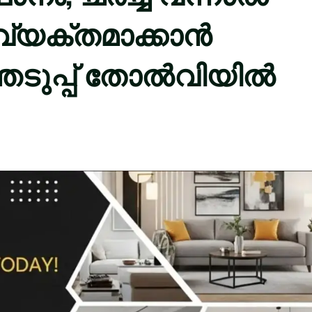
വ്യക്തമാക്കാൻ
െടുപ്പ് തോൽവിയിൽ