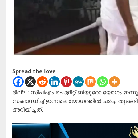
Spread the love
ദില്ലി: സിപിഎം പൊളിറ്റ് ബ്യൂറോ യോ​ഗം ഇന്
സംബന്ധിച്ച് ഇന്നലെ യോ​ഗത്തിൽ ചർച്ച തുടങ്ങ
അറിയിച്ചത്.