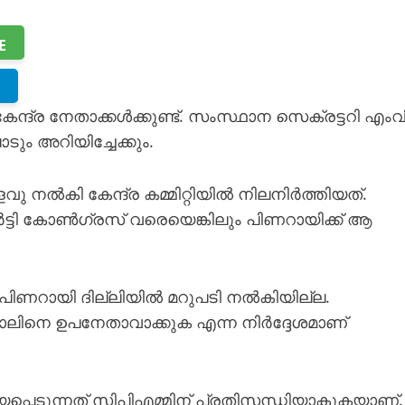
E
കേന്ദ്ര നേതാക്കൾക്കുണ്ട്. സംസ്ഥാന സെക്രട്ടറി എംവ
ം അറിയിച്ചേക്കും.
ളവു നൽകി കേന്ദ്ര കമ്മിറ്റിയിൽ നിലനിർത്തിയത്.
്ടി കോൺഗ്രസ് വരെയെങ്കിലും പിണറായിക്ക് ആ
് പിണറായി ദില്ലിയിൽ മറുപടി നൽകിയില്ല.
നെ ഉപനേതാവാക്കുക എന്ന നിർദ്ദേശമാണ്
െടുന്നത് സിപിഎമ്മിന് പ്രതിസന്ധിയാകുകയാണ്.