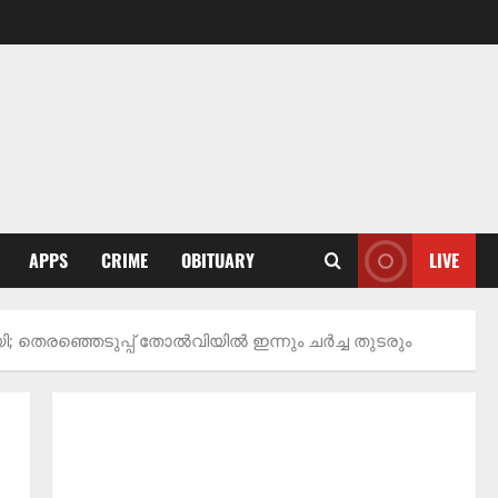
APPS
CRIME
OBITUARY
LIVE
; തെരഞ്ഞെടുപ്പ് തോൽവിയിൽ ഇന്നും ചർച്ച തുടരും