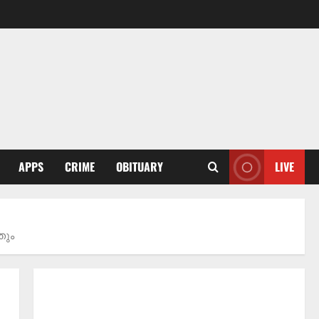
APPS
CRIME
OBITUARY
LIVE
തും