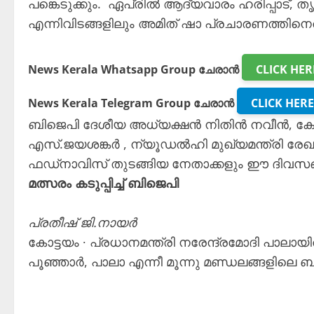
പങ്കെടുക്കും. ഏപ്രിൽ ആദ്യവാരം ഹരിപ്പാട്, തൃ
എന്നിവിടങ്ങളിലും അമിത് ഷാ പ്രചാരണത്തിനെത
News Kerala Whatsapp Group ചേരാൻ
CLICK HER
News Kerala Telegram Group ചേരാൻ
CLICK HERE
ബിജെപി ദേശീയ അധ്യക്ഷൻ നിതിൻ നവീൻ, കേന്ദ്ര
എസ്.ജയശങ്കർ , ന്യൂഡൽഹി മുഖ്യമന്ത്രി രേഖ ഗുപ
ഫഡ്നാവിസ് തുടങ്ങിയ നേതാക്കളും ഈ ദിവസങ്ങ
മത്സരം കടുപ്പിച്ച് ബിജെപി
പ്രതീഷ് ജി.നായർ
കോട്ടയം ∙ പ്രധാനമന്ത്രി നരേന്ദ്രമോദി പാലാ
പൂഞ്ഞാർ, പാലാ എന്നീ മൂന്നു മണ്ഡലങ്ങളിലെ ബ