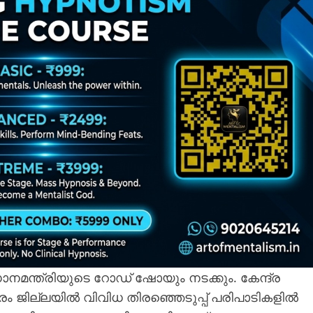
നമന്ത്രിയുടെ റോഡ് ഷോയും നടക്കും. കേന്ദ്ര
രം ജില്ലയിൽ വിവിധ തിരഞ്ഞെടുപ്പ് പരിപാടികളിൽ