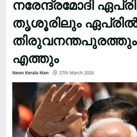
നരേന്ദ്രമോദി ഏപ്രിൽ
തൃശൂരിലും ഏപ്രിൽ
തിരുവനന്തപുരത്തും
എത്തും
News Kerala Man
27th March 2026