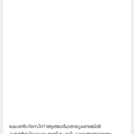
കോൺഗ്രസിന് ആത്മാർഥതയുണ്ടെങ്കിൽ
കൗൺസിലറുടെ രാജി ചോദിച്ചുവാങ്ങണമെന്നും