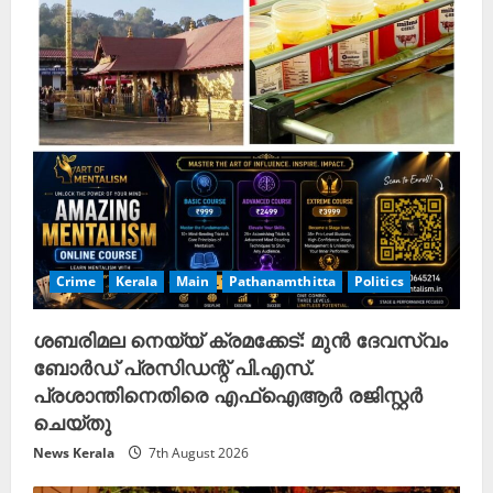
Crime
Kerala
Main
Pathanamthitta
Politics
ശബരിമല നെയ്യ് ക്രമക്കേട്: മുൻ ദേവസ്വം
ബോർഡ് പ്രസിഡന്റ് പി.എസ്.
പ്രശാന്തിനെതിരെ എഫ്ഐആർ രജിസ്റ്റർ
ചെയ്തു
News Kerala
7th August 2026