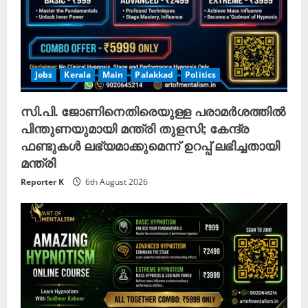
Jobs
Kerala
Main
Palakkad
Politics
സി.പി. ജോണിനെതിരെയുള്ള പരാമർശത്തിൽ
പിന്തുണയുമായി മന്ത്രി തുളസി; കേന്ദ്ര
ഫണ്ടുകൾ ലഭ്യമാക്കുമെന്ന് ഉറപ്പ് ലഭിച്ചതായി
മന്ത്രി
Reporter K
6th August 2026