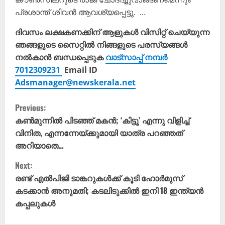
പ്രശാന്ത് ശിവൻ ആവശ്യപ്പെട്ടു. …
ദിവസം ലക്ഷകണക്കിന് ആളുകൾ വിസിറ്റ് ചെയ്യുന്ന
ഞങ്ങളുടെ സൈറ്റിൽ നിങ്ങളുടെ പരസ്യങ്ങൾ
നൽകാൻ ബന്ധപ്പെടുക
വാട്സാപ്പ് നമ്പർ
7012309231
Email ID
Adsmanager@newskerala.net
C
Previous:
o
കൺമുന്നിൽ പിടഞ്ഞ് മകൻ; ‘കിട്ടൂ’ എന്നു വിളിച്ച്
വിനിത, എന്നന്നേയ്ക്കുമായി യാത്ര പറഞ്ഞത്
n
അറിയാതെ…
t
Next:
രണ്ട് എൽപിജി ടാങ്കറുകൾക്ക് കൂടി ഹോർമുസ്
i
കടക്കാൻ അനുമതി; കടലിടുക്കിൽ ഇനി 18 ഇന്ത്യൻ
കപ്പലുകൾ
n