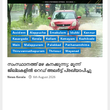
Accident
Alappuzha
Ernakulam
Idukki
Kannur
Kasargode
Kerala
Kollam
Kottayam
Kozhikode
Main
Malappuram
Palakkad
Pathanamthitta
Thiruvannathapuram
Thrissur
Wayanad
സംസ്ഥാനത്ത് മഴ കനക്കുന്നു; മൂന്ന്
ജില്ലകളിൽ റെഡ് അലർട്ട് പ്രഖ്യാപിച്ചു
News Kerala
6th August 2026