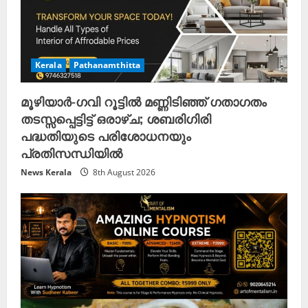
Kerala
Pathanamthitta
മൂഴിയാർ-ഗവി റൂട്ടിൽ മണ്ണിടിഞ്ഞ് ഗതാഗതം
തടസ്സപ്പെട്ടിട്ട് ഒരാഴ്ച; ശബരിഗിരി
പദ്ധതിയുടെ പരിശോധനയും
പ്രതിസന്ധിയിൽ
News Kerala
8th August 2026