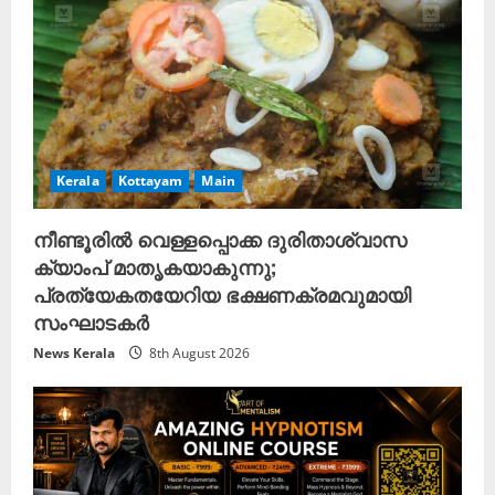
Kerala
Kottayam
Main
നീണ്ടൂരിൽ വെള്ളപ്പൊക്ക ദുരിതാശ്വാസ
ക്യാംപ് മാതൃകയാകുന്നു;
പ്രത്യേകതയേറിയ ഭക്ഷണക്രമവുമായി
സംഘാടകർ
News Kerala
8th August 2026