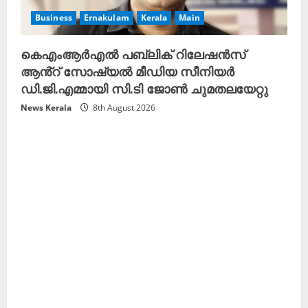
Business
Ernakulam
Kerala
Main
കെഎംആർഎൽ പബ്ലിക് റിലേഷൻസ്
ആൻ്റ് സോഷ്യൽ മീഡിയ സീനിയർ
ഡി.ജി.എമ്മായി സി.ടി ജോൺ ചുമതലയേറ്റു
News Kerala
8th August 2026