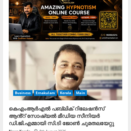
Business
Ernakulam
Kerala
Main
കെഎംആർഎൽ പബ്ലിക് റിലേഷൻസ്
ആൻ്റ് സോഷ്യൽ മീഡിയ സീനിയർ
ഡി.ജി.എമ്മായി സി.ടി ജോൺ ചുമതലയേറ്റു