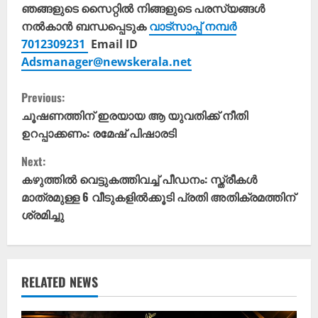
ഞങ്ങളുടെ സൈറ്റിൽ നിങ്ങളുടെ പരസ്യങ്ങൾ
നൽകാൻ ബന്ധപ്പെടുക
വാട്സാപ്പ് നമ്പർ
7012309231
Email ID
Adsmanager@newskerala.net
C
Previous:
o
ചൂഷണത്തിന് ഇരയായ ആ യുവതിക്ക് നീതി
ഉറപ്പാക്കണം: രമേഷ് പിഷാരടി
n
Next:
t
കഴുത്തിൽ വെട്ടുകത്തിവച്ച് പീഡനം: സ്ത്രീകൾ
മാത്രമുള്ള 6 വീടുകളിൽക്കൂടി പ്രതി അതിക്രമത്തിന്
i
ശ്രമിച്ചു
n
u
RELATED NEWS
e