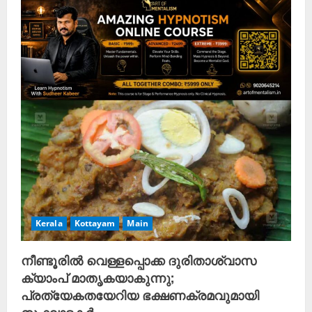
R
e
a
d
i
n
g
Kerala
Kottayam
Main
നീണ്ടൂരിൽ വെള്ളപ്പൊക്ക ദുരിതാശ്വാസ
ക്യാംപ് മാതൃകയാകുന്നു;
പ്രത്യേകതയേറിയ ഭക്ഷണക്രമവുമായി
സംഘാടകർ