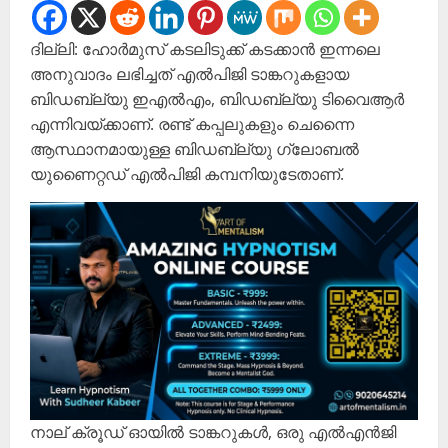
ദില്ലി: ഹോർമുസ് കടലിടുക്ക് കടക്കാൻ ഇന്നലെ
അനുവാദം ലഭിച്ചത് എൽപിജി ടാങ്കറുകളായ
ബിഡബ്ല്യു ഇഎൽഎം, ബിഡബ്ല്യു ടിവൈആർ
എന്നിവയ്ക്കാണ്. രണ്ട് കപ്പലുകളും ചെന്നൈ
ആസ്ഥാനമായുള്ള ബിഡബ്ല്യു ഗ്ലോബൽ
യുണൈറ്റഡ് എൽപിജി കമ്പനിയുടേതാണ്.
നാല് ക്രൂഡ് ഓയിൽ ടാങ്കറുകൾ, ഒരു എൽഎൻജി