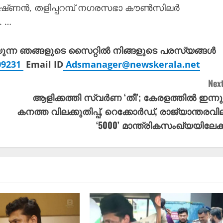
ൃഷ്‌ണൻ, തളിപ്പറമ്പ് നഗരസഭാ ക‍ൗൺസിലർ
. …
യുന്ന ഞങ്ങളുടെ സൈറ്റിൽ നിങ്ങളുടെ പരസ്യങ്ങൾ
309231
Email ID
Adsmanager@newskerala.net
Next
ആളിക്കത്തി സ്വർണ ‘തീ’; കേരളത്തിൽ ഇന്നു
കനത്ത വിലക്കുതിപ്പ്, റെക്കോർഡ്, രാജ്യാന്തരവി
‘5000’ മാന്ത്രികസംഖ്യയിലേക്ക