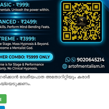
പരിഹരിക്കാൻ ദേശീയപാത അതോറിറ്റിയും കരാർ
കയ്യെടുക്കണം.
E