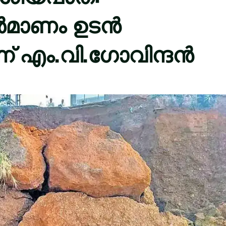
ിർമാണം ഉടൻ
ന് എം.വി.ഗോവിന്ദൻ