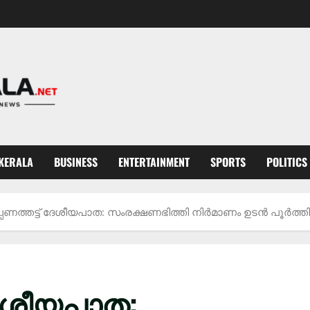
KERALA
BUSINESS
ENTERTAINMENT
SPORTS
POLITICS
കപ്പണത്തട്ട് ദേശീയപാത: സംരക്ഷണഭിത്തി നിർമാണം ഉടൻ പൂർത്ത
 ദേശീയപാത: