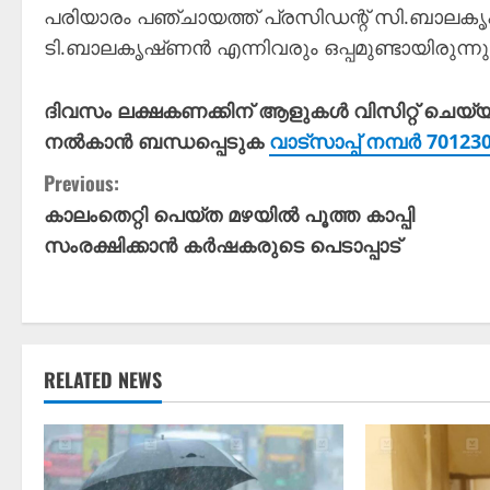
പരിയാരം പഞ്ചായത്ത്‌ പ്രസിഡന്റ്‌ സി.ബാലക
ടി.ബാലകൃഷ്‌ണൻ എന്നിവരും ഒപ്പമുണ്ടായിരുന്നു
ദിവസം ലക്ഷകണക്കിന് ആളുകൾ വിസിറ്റ് ചെയ്
നൽകാൻ ബന്ധപ്പെടുക
വാട്സാപ്പ് നമ്പർ 7012
C
Previous:
കാലംതെറ്റി പെയ്ത മഴയിൽ പൂത്ത കാപ്പി
o
സംരക്ഷിക്കാൻ കർഷകരുടെ പെടാപ്പാട്
n
t
i
RELATED NEWS
n
u