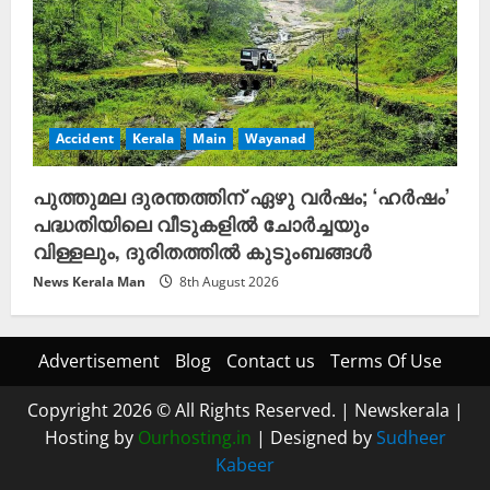
Accident
Kerala
Main
Wayanad
പുത്തുമല ദുരന്തത്തിന് ഏഴു വർഷം; ‘ഹർഷം’
പദ്ധതിയിലെ വീടുകളിൽ ചോർച്ചയും
വിള്ളലും, ദുരിതത്തിൽ കുടുംബങ്ങൾ
News Kerala Man
8th August 2026
Advertisement
Blog
Contact us
Terms Of Use
Copyright 2026 © All Rights Reserved.
|
Newskerala
|
Hosting by
Ourhosting.in
| Designed by
Sudheer
Kabeer