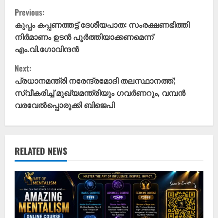
C
Previous:
o
കുപ്പം കപ്പണത്തട്ട് ദേശീയപാത: സംരക്ഷണഭിത്തി
നിർമാണം ഉടൻ പൂർത്തിയാക്കണമെന്ന്
n
എം.വി.ഗോവിന്ദൻ
t
Next:
പ്രധാനമന്ത്രി നരേന്ദ്രമോദി തലസ്ഥാനത്ത്;
i
സ്വീകരിച്ച് മുഖ്യമന്ത്രിയും ​ഗവർണറും, വമ്പൻ
വരവേൽപ്പൊരുക്കി ബിജെപി
n
u
e
RELATED NEWS
R
e
a