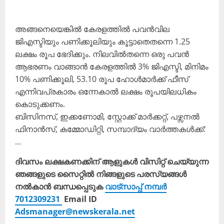
അങ്ങനെയെങ്കിൽ കേരളത്തിൽ പവൻവില
ജിഎസ്ടിയും പണിക്കൂലിയും കൂട്ടാതെതന്നെ 1.25
ലക്ഷം രൂപ ഭേദിക്കും. നിലവിൽതന്നെ ഒരു പവൻ
ആഭരണം വാങ്ങാൻ കേരളത്തിൽ 3% ജിഎസ്ടി, മിനിമം
10% പണിക്കൂലി, 53.10 രൂപ ഹോൾമാർക്ക് ഫീസ്
എന്നിവപ്രകാരം ഒന്നേകാൽ ലക്ഷം രൂപയിലധികം
കൊടുക്കണം.
ബിസിനസ്, ഇക്കണോമി, സ്റ്റോക്ക് മാർക്കറ്റ്, പഴ്സനൽ
ഫിനാൻസ്, കമ്മോഡിറ്റി, സമ്പാദ്യം വാർത്തകൾക്ക്:
…
ദിവസം ലക്ഷകണക്കിന് ആളുകൾ വിസിറ്റ് ചെയ്യുന്ന
ഞങ്ങളുടെ സൈറ്റിൽ നിങ്ങളുടെ പരസ്യങ്ങൾ
നൽകാൻ ബന്ധപ്പെടുക
വാട്സാപ്പ് നമ്പർ
7012309231
Email ID
Adsmanager@newskerala.net