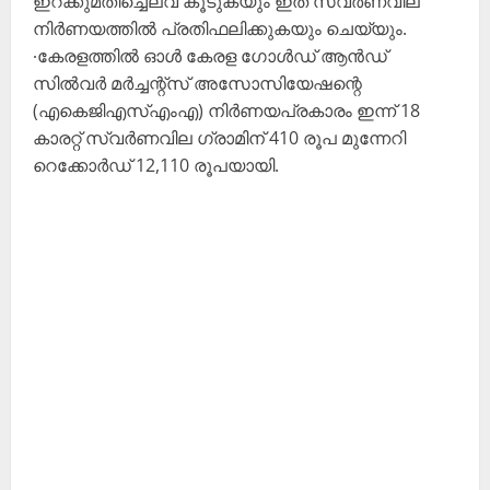
ഇറക്കുമതിച്ചെലവ് കൂടുകയും ഇത് സ്വർണവില
നിർണയത്തിൽ പ്രതിഫലിക്കുകയും ചെയ്യും.
∙കേരളത്തിൽ ഓൾ കേരള ഗോൾഡ് ആൻഡ്
സിൽവർ മർച്ചന്റ്സ് അസോസിയേഷന്റെ
(എകെജിഎസ്എംഎ) നിർണയപ്രകാരം ഇന്ന് 18
കാരറ്റ് സ്വർണവില ഗ്രാമിന് 410 രൂപ മുന്നേറി
റെക്കോർഡ് 12,110 രൂപയായി.