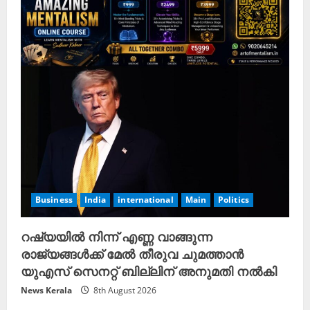
Business
India
international
Main
Politics
റഷ്യയിൽ നിന്ന് എണ്ണ വാങ്ങുന്ന
രാജ്യങ്ങൾക്ക് മേൽ തീരുവ ചുമത്താൻ
യുഎസ് സെനറ്റ് ബില്ലിന് അനുമതി നൽകി
News Kerala
8th August 2026