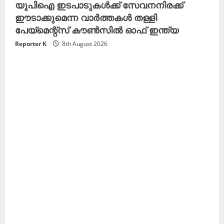
യുപിഐ ഇടപാടുകൾക്ക് സേവനനിരക്ക്
ഈടാക്കുമെന്ന വാർത്തകൾ തള്ളി
പേയ്‌മെന്റ്സ് കൗൺസിൽ ഓഫ് ഇന്ത്യ
Reporter K
8th August 2026