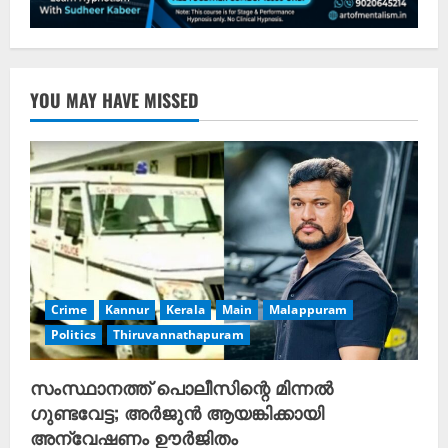
YOU MAY HAVE MISSED
Crime
Kannur
Kerala
Main
Malappuram
Politics
Thiruvannathapuram
സംസ്ഥാനത്ത് പൊലീസിന്റെ മിന്നൽ
ഗുണ്ടവേട്ട; അർജുൻ ആയങ്കിക്കായി
അന്വേഷണം ഊർജിതം