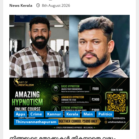
News Kerala
8th August 2026
Apps
Crime
Kannur
Kerala
Main
Politics
Thiruvannathapuram
നിങ്ങളുടെ തോക്കുകള്‍ തികയാതെ വരും