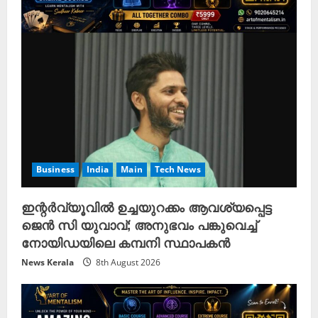
d
i
n
g
Business
India
Main
Tech News
ഇന്റർവ്യൂവിൽ ഉച്ചയുറക്കം ആവശ്യപ്പെട്ട
ജെൻ സി യുവാവ്; അനുഭവം പങ്കുവെച്ച്
നോയിഡയിലെ കമ്പനി സ്ഥാപകൻ
News Kerala
8th August 2026