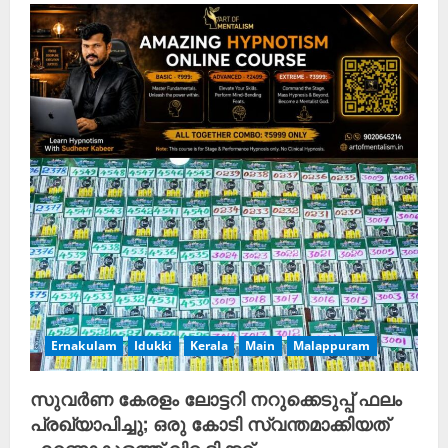
Ernakulam
Idukki
Kerala
Main
Malappuram
സുവര്‍ണ കേരളം ലോട്ടറി നറുക്കെടുപ്പ് ഫലം
പ്രഖ്യാപിച്ചു; ഒരു കോടി സ്വന്തമാക്കിയത്
എറണാകുളത്ത് വിറ്റ ടിക്കറ്റ്