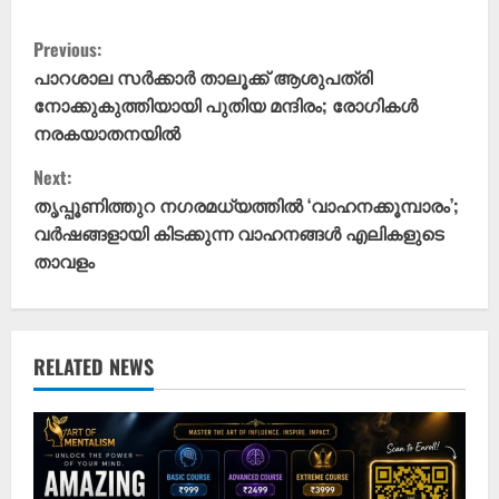
C
Previous:
o
പാറശാല സർക്കാർ താലൂക്ക് ആശുപത്രി
നോക്കുകുത്തിയായി പുതിയ മന്ദിരം; രോഗികൾ
n
നരകയാതനയിൽ
t
Next:
തൃപ്പൂണിത്തുറ നഗരമധ്യത്തിൽ ‘വാഹനക്കൂമ്പാരം’;
i
വർഷങ്ങളായി കിടക്കുന്ന വാഹനങ്ങൾ എലികളുടെ
താവളം
n
u
e
RELATED NEWS
R
e