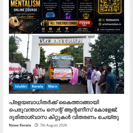
a
d
i
n
g
Idukki
Kerala
Main
പ്രളയബാധിതർക്ക് കൈത്താങ്ങായി
പെരുവന്താനം സെന്റ് ആന്റണീസ് കോളേജ്;
ദുരിതാശ്വാസ കിറ്റുകൾ വിതരണം ചെയ്തു
News Kerala
7th August 2026