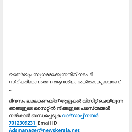
യാത്രയും സുഗമമാക്കുന്നതിന് നടപടി
സ്വീകരിക്കണമെന്ന ആവശ്യം ശക്തമാകുകയാണ്.
…
ദിവസം ലക്ഷകണക്കിന് ആളുകൾ വിസിറ്റ് ചെയ്യുന്ന
ഞങ്ങളുടെ സൈറ്റിൽ നിങ്ങളുടെ പരസ്യങ്ങൾ
നൽകാൻ ബന്ധപ്പെടുക
വാട്സാപ്പ് നമ്പർ
7012309231
Email ID
Adsmanager@newskerala.net