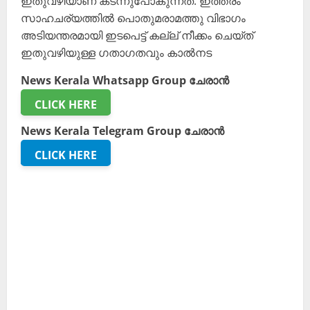
ഇതുവഴിയാണ് കടന്നുപോകുന്നത്. ഇത്തരം
സാഹചര്യത്തിൽ പൊതുമരാമത്തു വിഭാഗം
അടിയന്തരമായി ഇടപെട്ട് കല്ല് നീക്കം ചെയ്ത്
ഇതുവഴിയുള്ള ഗതാഗതവും കാൽനട
News Kerala Whatsapp Group ചേരാൻ
CLICK HERE
News Kerala Telegram Group ചേരാൻ
CLICK HERE