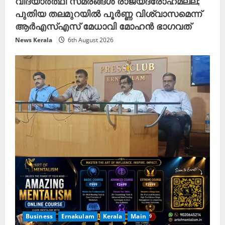
വിദ്യാർത്ഥി സമരങ്ങൾ രാജ്യദ്രോഹമല്ല;
പുതിയ തലമുറയിൽ പൂർണ്ണ വിശ്വാസമെന്ന്
ആർഎസ്എസ് മേധാവി മോഹൻ ഭാഗവത്
News Kerala
6th August 2026
Business
Ernakulam
Kerala
Main