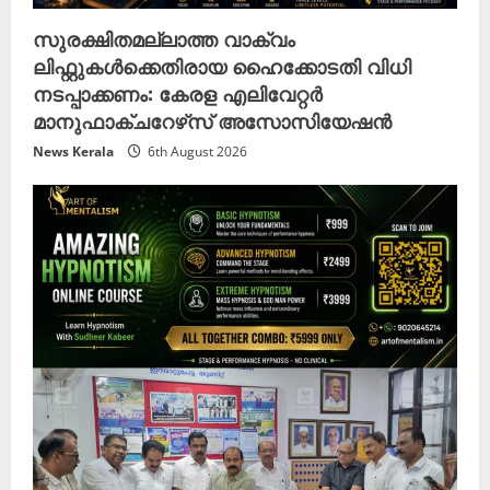
സുരക്ഷിതമല്ലാത്ത വാക്വം
ലിഫ്റ്റുകൾക്കെതിരായ ഹൈക്കോടതി വിധി
നടപ്പാക്കണം: കേരള എലിവേറ്റർ
മാനുഫാക്ചറേഴ്‌സ് അസോസിയേഷൻ
News Kerala
6th August 2026