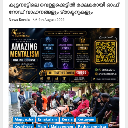
കുട്ടനാട്ടിലെ വെള്ളക്കെട്ടിൽ രക്ഷകരായി ഓഫ്
റോഡ് വാഹനങ്ങളും ട്രാക്ടറുകളും
News Kerala
6th August 2026
Alappuzha
Ernakulam
Kerala
Kottayam
Kozhikode
Main
Malappuram
Pathanamthitta