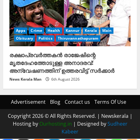
Apps
Crime
Health
Kannur
Kerala
Main
Obituary
Politics
Thiruvannathapuram
രക്ഷാപ്രവർത്തകൻ രാജേഷിന്റെ
മൃതദേഹത്തോടുള്ള അനാദരവ്:
അന്വേഷണത്തിന് ഉത്തരവിട്ട് സർക്കാർ
News Kerala Man
6th August 2026
Advertisement
Blog
Contact us
Terms Of Use
Copyright 2026 © All Rights Reserved.
|
Newskerala
|
Hosting by
Ourhosting.in
| Designed by
Sudheer
Kabeer