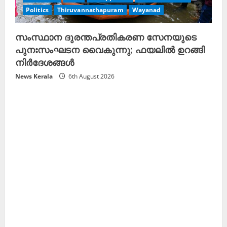
Politics
Thiruvannathapuram
Wayanad
സംസ്ഥാന ദുരന്തപ്രതികരണ സേനയുടെ
പുനഃസംഘടന വൈകുന്നു; ഫയലിൽ ഉറങ്ങി
നിർദേശങ്ങൾ
News Kerala
6th August 2026