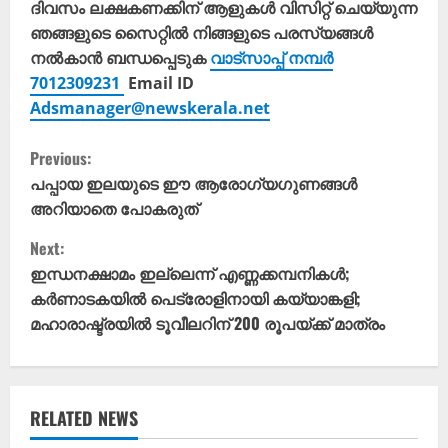
ദിവസം ലക്ഷകണക്കിന് ആളുകൾ വിസിറ്റ് ചെയ്യുന്ന
ഞങ്ങളുടെ സൈറ്റിൽ നിങ്ങളുടെ പരസ്യങ്ങൾ
നൽകാൻ ബന്ധപ്പെടുക
വാട്സാപ്പ് നമ്പർ
7012309231
Email ID
Adsmanager@newskerala.net
C
Previous:
o
പപ്പായ ഇലയുടെ ഈ ആരോ​ഗ്യ​ഗുണങ്ങൾ
അറിയാതെ പോകരുത്
n
Next:
t
ഇന്ധനക്ഷാമം ഇല്ലെന്ന് എണ്ണക്കമ്പനികൾ;
കർണാടകയിൽ പെട്രോളിനായി കയ്യാങ്കളി;
i
മഹാരാഷ്ട്രയിൽ ടൂവീലറിന് 200 രൂപയ്ക്ക് മാത്രം
n
u
RELATED NEWS
e