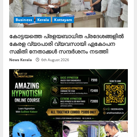
Business
Kerala
Kottayam
കോട്ടയത്തെ പ്രളയബാധിത പ്രദേശങ്ങളിൽ
കേരള വ്യാപാരി വ്യവസായി ഏകോപന
സമിതി നേതാക്കൾ സന്ദർശനം നടത്തി
News Kerala
6th August 2026