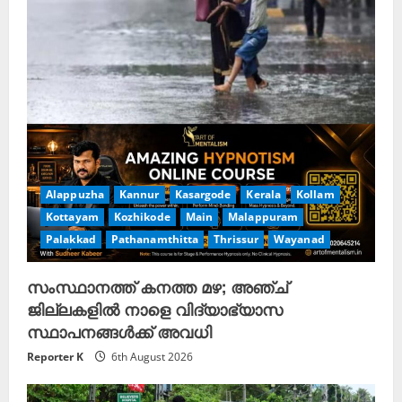
a
d
i
n
g
Alappuzha
Kannur
Kasargode
Kerala
Kollam
Kottayam
Kozhikode
Main
Malappuram
Palakkad
Pathanamthitta
Thrissur
Wayanad
സംസ്ഥാനത്ത് കനത്ത മഴ; അഞ്ച്
ജില്ലകളിൽ നാളെ വിദ്യാഭ്യാസ
സ്ഥാപനങ്ങൾക്ക് അവധി
Reporter K
6th August 2026