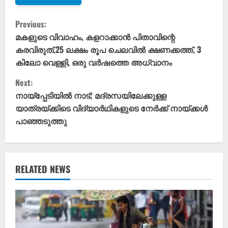
C
Previous:
o
മകളുടെ വിവാഹം, കളറാക്കാൻ പിതാവിന്റെ
കരവിരുത്,25 ലക്ഷം രൂപ ചെലവിൽ ക്ഷണക്കത്ത്, 3
n
കിലോ വെള്ളി, ഒരു വർഷത്തെ അധ്വാനം
t
Next:
നായ്പ്പേടിയിൽ നാട്; മദ്രസയിലേക്കുള്ള
i
യാത്രയ്ക്കിടെ വിദ്യാർഥികളുടെ നേർക്ക് നായ്ക്കൾ
പാഞ്ഞടുത്തു
n
u
e
RELATED NEWS
R
e