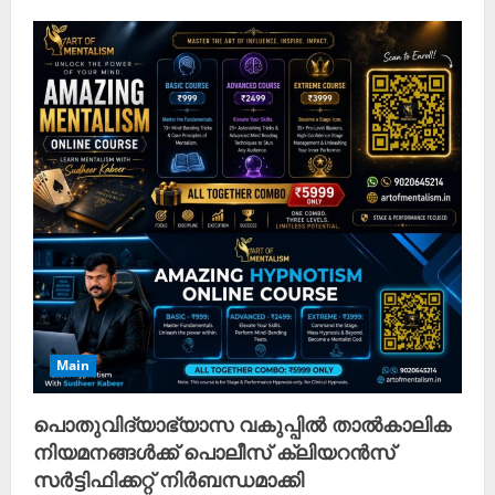
Main
പൊതുവിദ്യാഭ്യാസ വകുപ്പിൽ താൽകാലിക
നിയമനങ്ങൾക്ക് പൊലീസ് ക്ലിയറൻസ്
സർട്ടിഫിക്കറ്റ് നിർബന്ധമാക്കി