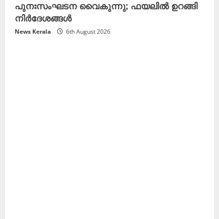
പുനഃസംഘടന വൈകുന്നു; ഫയലിൽ ഉറങ്ങി
നിർദേശങ്ങൾ
News Kerala
6th August 2026