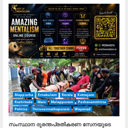
Alappuzha
Ernakulam
Kerala
Kottayam
Kozhikode
Main
Malappuram
Pathanamthitta
Politics
Thiruvannathapuram
Wayanad
സംസ്ഥാന ദുരന്തപ്രതികരണ സേനയുടെ