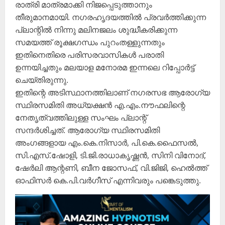
രാത്രി മാത്രമാക്കി നിജപ്പെടുത്താനും
തീരുമാനമായി. നഗരഹൃദയത്തിൽ പ്രവർത്തിക്കുന്ന
പ്ലാന്റിൽ നിന്നു മലിനജലം ശുദ്ധീകരിക്കുന്ന
സമയത്ത് രൂക്ഷഗന്ധം പുറംതള്ളുന്നതും
ഇതിനെതിരെ പരിസരവാസികൾ പരാതി
ഉന്നയിച്ചതും മലയാള മനോരമ ഇന്നലെ റിപ്പോർട്ട്
ചെയ്തിരുന്നു.
ഇതിന്റെ അടിസ്ഥാനത്തിലാണ് നഗരസഭ ആരോഗ്യ
സ്ഥിരസമിതി അധ്യക്ഷൻ എ.എം.നൗഫലിന്റെ
നേതൃത്വത്തിലുള്ള സംഘം പ്ലാന്റ്
സന്ദർശിച്ചത്. ആരോഗ്യ സ്ഥിരസമിതി
അംഗങ്ങളായ എം.കെ.നിസാർ, പി.കെ.ഫൈസൽ,
സി.എസ്.ഷോളി, ടി.ജി.രാധാകൃഷ്ണൻ, സിനി വിനോദ്,
ഷേർലി ആന്റണി, ബീന ജോസഫ്, വി.ജിജി, ഹെൽത്ത്
ഓഫിസർ കെ.പി.വർഗീസ് എന്നിവരും പങ്കെടുത്തു.