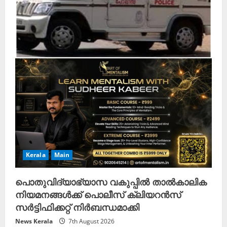
Kerala
Main
പൊതുവിദ്യാഭ്യാസ വകുപ്പിൽ താൽകാലിക
നിയമനങ്ങൾക്ക് പൊലീസ് ക്ലിയറൻസ്
സർട്ടിഫിക്കറ്റ് നിർബന്ധമാക്കി
News Kerala
7th August 2026