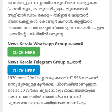
പറമ്പിക്കുളം സിസ്റ്റത്തിലെ മൂന്ന് അണക്കെട്ടുകൾ
(പറമ്പിക്കുളം, പെരുവാരിപ്പള്ളം, തൂണക്കടവ്),
ആളിയാർ ഡാം, കേരള – തമിഴ്നാട് ഷോളയാർ
അണക്കെട്ടുകൾ, കോണ്ടൂർ കനാൽ, ആളിയാർ
കനാൽ, ലോവർ-അപ്പർ നീരാർ എന്നിവയെല്ലാം ഈ
കരാറിന്റെ പരിധിയിൽ വരുന്നു.
News Kerala Whatsapp Group ചേരാൻ
CLICK HERE
News Kerala Telegram Group ചേരാൻ
CLICK HERE
1970 മേയ് 29ന് ഒപ്പുവെച്ച കരാറിന് 1958 നവംബർ
ഒന്നു മുതലുള്ള മുൻകാല പ്രാബല്യമാണുള്ളത്.
ഓരോ 30 വർഷം കൂടുമ്പോഴും ജലലഭ്യതയുടെ
അടിസ്ഥാനത്തിൽ കരാർ വ്യവസ്ഥകൾ
പുനരവലോകനം ചെയ്യണമെന്നാണ് ചട്ടം.