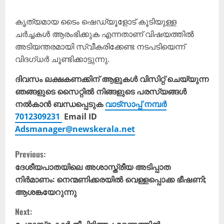
കൃത്യമായ ടൈം ഷെഡ്യൂളോട് കൂടിയുള്ള
ചർച്ചകൾ ആരംഭിക്കുക എന്നതാണ് വിഷയത്തിൽ
അടിയന്തരമായി സ്വീകരിക്കേണ്ട നടപടിയെന്ന്
വിദഗ്ധർ ചൂണ്ടിക്കാട്ടുന്നു.
ദിവസം ലക്ഷകണക്കിന് ആളുകൾ വിസിറ്റ് ചെയ്യുന്ന
ഞങ്ങളുടെ സൈറ്റിൽ നിങ്ങളുടെ പരസ്യങ്ങൾ
നൽകാൻ ബന്ധപ്പെടുക
വാട്സാപ്പ് നമ്പർ
7012309231
Email ID
Adsmanager@newskerala.net
C
Previous:
o
ദേശീയപാതയിലെ അശാസ്ത്രീയ അടിപ്പാത
നിർമാണം: നെന്മണിക്കരയിൽ വെള്ളപ്പൊക്ക ഭീഷണി;
n
ആശങ്കയേറുന്നു
t
Next: