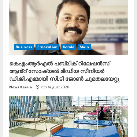
Business
Ernakulam
Kerala
Main
കെഎംആർഎൽ പബ്ലിക് റിലേഷൻസ്
ആൻ്റ് സോഷ്യൽ മീഡിയ സീനിയർ
ഡി.ജി.എമ്മായി സി.ടി ജോൺ ചുമതലയേറ്റു
News Kerala
8th August 2026