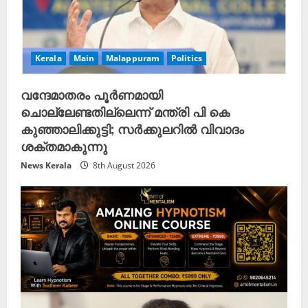
Kerala
Main
Malappuram
Politics
വന്ദേമാതരം പൂർണമായി
ചൊല്ലേണ്ടതില്ലെന്ന് മന്ത്രി പി കെ
കുഞ്ഞാലിക്കുട്ടി; സർക്കുലറിൽ വിവാദം
ശക്തമാകുന്നു
News Kerala
8th August 2026