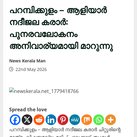
പറമ്പിക്കുളം – ആളിയാർ
നദീജല കരാർ:
പുനരവലോകനം
അനിവാര്യമായി മാറുന്നു
News Kerala Man
22nd May 2026
Spread the love
പറമ്പിക്കുളം – ആളിയാർ നദീജല കരാർ ചിറ്റൂരിന്റെ