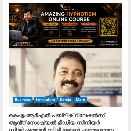
Business
Ernakulam
Kerala
Main
കെഎംആർഎൽ പബ്ലിക് റിലേഷൻസ്
ആൻ്റ് സോഷ്യൽ മീഡിയ സീനിയർ
ഡി.ജി.എമ്മായി സി.ടി ജോൺ ചുമതലയേറ്റു