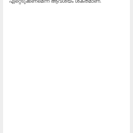
ഏറ്റെടുക്കണമെന്ന ആവശ്യം ശക്തമാണ്.