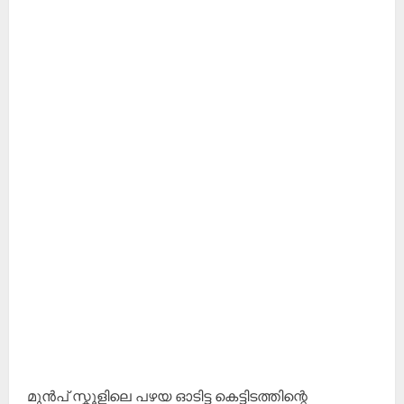
മുൻപ് സ്കൂളിലെ പഴയ ഓടിട്ട കെട്ടിടത്തിന്റെ