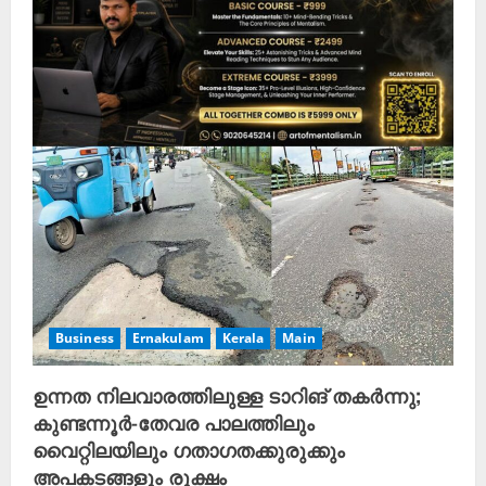
Business
Ernakulam
Kerala
Main
ഉന്നത നിലവാരത്തിലുള്ള ടാറിങ് തകർന്നു;
കുണ്ടന്നൂർ-തേവര പാലത്തിലും
വൈറ്റിലയിലും ഗതാഗതക്കുരുക്കും
അപകടങ്ങളും രൂക്ഷം