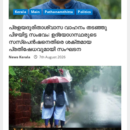
Kerala
Main
Pathanamthitta
Politics
പ്രളയദുരിതാശ്വാസ വാഹനം തടഞ്ഞു
പിഴയിട്ട സംഭവം: ഉദ്യോഗസ്ഥരുടെ
സസ്പെൻഷനെതിരെ ശക്തമായ
പ്രതിഷേധവുമായി സംഘടന
News Kerala
7th August 2026