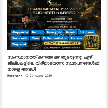
Alappuzha
Kannur
Kasargode
Kerala
Kottayam
Kozhikode
Main
Pathanamthitta
Thrissur
Wayanad
സംസ്ഥാനത്ത് കനത്ത മഴ തുടരുന്നു; ഏഴ്
ജില്ലകളിലെ വിദ്യാഭ്യാസ സ്ഥാപനങ്ങള്‍ക്ക്
നാളെ അവധി
Reporter K
7th August 2026