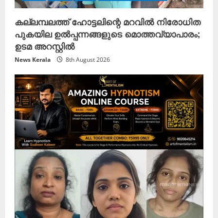
കല്ലമ്പലത്ത് ഹോട്ടലിന്റെ മറവിൽ നിരോധിത
പുകയില ഉൽപ്പന്നങ്ങളുടെ മൊത്തവ്യാപാരം;
ഉടമ അറസ്റ്റിൽ
News Kerala
8th August 2026