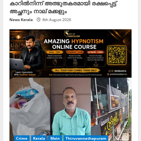
കാറിൽനിന്ന് അത്ഭുതകരമായി രക്ഷപ്പെട്ട്
അച്ഛനും നാല് മക്കളും
News Kerala
8th August 2026
Crime
Kerala
Main
Thiruvannathapuram