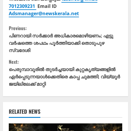
7012309231
Email ID
Adsmanager@newskerala.net
C
Previous:
o
പിണറായി സർക്കാർ അധികാരമൊഴിയണം; എട്ടു
വർഷത്തെ ശപഥം പൂർത്തിയാക്കി തൊടുപുഴ
n
സ്വദേശി
t
Next:
പെരുമ്പാവൂരിൽ തുടർച്ചയായി കുറ്റകൃത്യങ്ങളിൽ
i
ഏർപ്പെടുന്നയാൾക്കെതിരെ കാപ്പ ചുമത്തി; വിയ്യൂർ
ജയിലിലേക്ക് മാറ്റി
n
u
e
RELATED NEWS
R