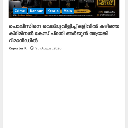
Crime
Kannur
Kerala
Main
പൊലീസിനെ വെല്ലുവിളിച്ച് ഒളിവിൽ കഴിഞ്ഞ
ക്രിമിനൽ കേസ് പ്രതി അർജുൻ ആയങ്കി
റിമാൻഡിൽ
Reporter K
9th August 2026