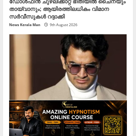
ഡോൾഫിൻ ചുഴലിക്കാറ്റ് ഭീതിയിൽ ചൈനയും
തായ്‌വാനും; ആയിരത്തിലധികം വിമാന
സർവീസുകൾ റദ്ദാക്കി
News Kerala Man
9th August 2026