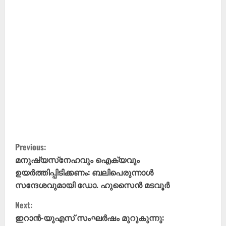
C
Previous:
o
മനുഷ്യസ്‌നേഹവും ഐക്യവും
ഉയർത്തിപ്പിടിക്കണം: ബലിപെരുന്നാൾ
n
സന്ദേശവുമായി ഡോ. ഹുസൈൻ മടവൂർ
t
Next:
ഇറാൻ-യുഎസ് സംഘർഷം മുറുകുന്നു: