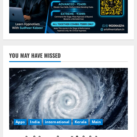
YOU MAY HAVE MISSED
Apps
India
international
Kerala
Main