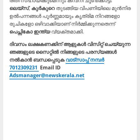
രീതി സഹായിക്കുമെന്നും കമ്പനി ചൂണ്ടിക്കാട്ടി.
ലെയ്സ്
,
കുർകുറെ
തുടങ്ങിയ വിപണിയിലെ മുൻനിര
ഉൽപന്നങ്ങൾ പൂർണ്ണമായും കൃത്രിമ നിറങ്ങളോ
രുചികളോ ഒഴിവാക്കിയാണ് നിർമ്മിക്കുന്നതെന്ന്
പെപ്സികോ ഇന്ത്യ
വ്യക്തമാക്കി.
ദിവസം ലക്ഷകണക്കിന് ആളുകൾ വിസിറ്റ് ചെയ്യുന്ന
ഞങ്ങളുടെ സൈറ്റിൽ നിങ്ങളുടെ പരസ്യങ്ങൾ
നൽകാൻ ബന്ധപ്പെടുക
വാട്സാപ്പ് നമ്പർ
7012309231
Email ID
Adsmanager@newskerala.net