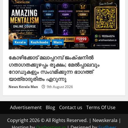
Kerala
Kozhikode
Main
കോഴിക്കോട് മലാപ്പറമ്പ് ജംക്‌ഷനിൽ
ഗതാഗതക്കുഴപ്പം രൂക്ഷം; മേൽപ്പാലവും
റോഡുകളും സംഗമിക്കുന്ന ഭാഗത്ത്
യാത്രാദുരിതം ഏറുന്നു
News Kerala Man
9th August 2026
Advertisement
Blog
Contact us
Terms Of Use
Copyright 2026 © All Rights Reserved.
|
Newskerala
|
Hosting by
Ourhosting.in
| Designed by
Sudheer