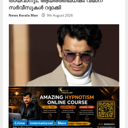
തായ്‌വാനും; ആയിരത്തിലധികം വിമാന
സർവീസുകൾ റദ്ദാക്കി
News Kerala Man
9th August 2026
Crime
international
Main