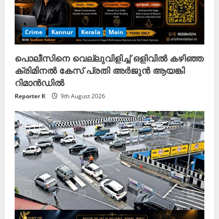
Crime
Kannur
Kerala
Main
പൊലീസിനെ വെല്ലുവിളിച്ച് ഒളിവിൽ കഴിഞ്ഞ
ക്രിമിനൽ കേസ് പ്രതി അർജുൻ ആയങ്കി
റിമാൻഡിൽ
Reporter K
9th August 2026