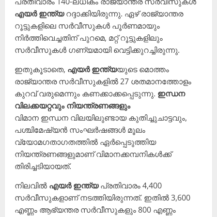
പ്രതിവാരം 140-ലധികം രാജ്യാന്തര സർവീസുകൾ
എയർ ഇന്ത്യ
റദ്ദാക്കിയിരുന്നു. ഏഴ് രാജ്യാന്തര
റൂട്ടുകളിലെ സർവീസുകൾ പൂർണമായും
നിർത്തിവെച്ചതിന് പുറമെ, മറ്റ് റൂട്ടുകളിലും
സർവീസുകൾ ഗണ്യമായി വെട്ടിക്കുറച്ചിരുന്നു.
ഇതുകൂടാതെ,
എയർ ഇന്ത്യ
യുടെ മൊത്തം
രാജ്യാന്തര സർവീസുകളിൽ 27 ശതമാനത്തോളം
കുറവ് വരുമെന്നും കണക്കാക്കപ്പെടുന്നു.
ഇന്ധന
വിലക്കയറ്റവും നിയന്ത്രണങ്ങളും
വിമാന ഇന്ധന വിലയിലുണ്ടായ കുതിച്ചുചാട്ടവും,
പശ്ചിമേഷ്യൻ സംഘർഷങ്ങൾ മൂലം
വ്യോമഗതാഗതത്തിൽ ഏർപ്പെടുത്തിയ
നിയന്ത്രണങ്ങളുമാണ് വിമാനക്കമ്പനികൾക്ക്
തിരിച്ചടിയായത്.
നിലവിൽ
എയർ ഇന്ത്യ
പ്രതിവാരം 4,400
സർവീസുകളാണ് നടത്തിയിരുന്നത്. ഇതിൽ 3,600
എണ്ണം ആഭ്യന്തര സർവീസുകളും 800 എണ്ണം