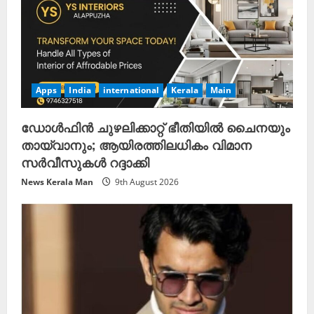
Apps
India
international
Kerala
Main
ഡോൾഫിൻ ചുഴലിക്കാറ്റ് ഭീതിയിൽ ചൈനയും
തായ്‌വാനും; ആയിരത്തിലധികം വിമാന
സർവീസുകൾ റദ്ദാക്കി
News Kerala Man
9th August 2026