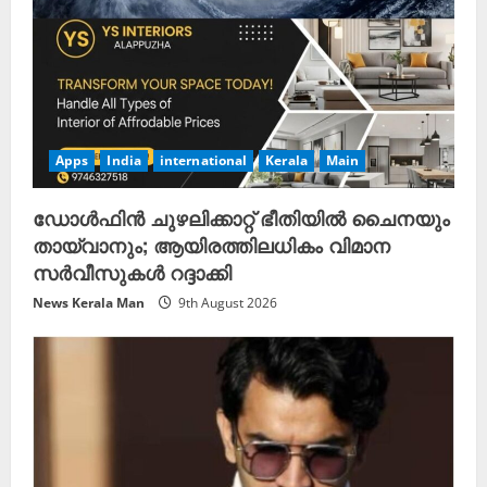
Apps
India
international
Kerala
Main
ഡോൾഫിൻ ചുഴലിക്കാറ്റ് ഭീതിയിൽ ചൈനയും
തായ്‌വാനും; ആയിരത്തിലധികം വിമാന
സർവീസുകൾ റദ്ദാക്കി
News Kerala Man
9th August 2026