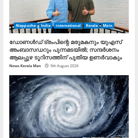
a
d
Alappuzha
India
international
Kerala
Main
i
n
ഡോണൾഡ് ട്രംപിന്റെ മരുമകനും യുഎസ്
അംബാസഡറും പുന്നമടയിൽ; സന്ദർശനം
g
ആലപ്പുഴ ടൂറിസത്തിന് പുതിയ ഉണർവാകും
News Kerala Man
9th August 2026