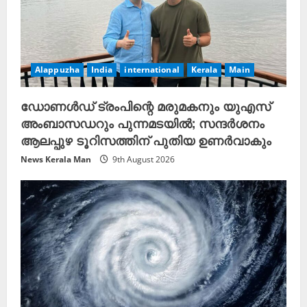
Alappuzha
India
international
Kerala
Main
ഡോണൾഡ് ട്രംപിന്റെ മരുമകനും യുഎസ്
അംബാസഡറും പുന്നമടയിൽ; സന്ദർശനം
ആലപ്പുഴ ടൂറിസത്തിന് പുതിയ ഉണർവാകും
News Kerala Man
9th August 2026