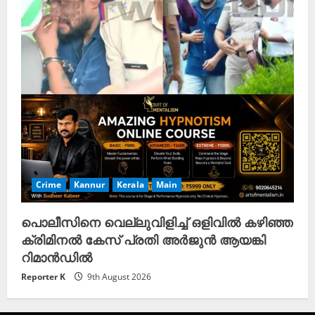
Crime
Kannur
Kerala
Main
പൊലീസിനെ വെല്ലുവിളിച്ച് ഒളിവിൽ കഴിഞ്ഞ
ക്രിമിനൽ കേസ് പ്രതി അർജുൻ ആയങ്കി
റിമാൻഡിൽ
Reporter K
9th August 2026