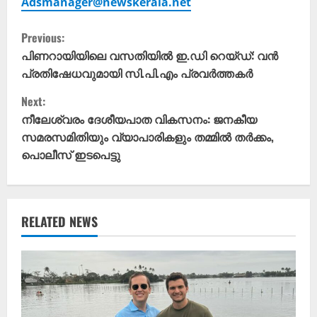
Adsmanager@newskerala.net
C
Previous:
o
പിണറായിയിലെ വസതിയിൽ ഇ.ഡി റെയ്ഡ്: വൻ
പ്രതിഷേധവുമായി സി.പി.എം പ്രവർത്തകർ
n
Next:
t
നീലേശ്വരം ദേശീയപാത വികസനം: ജനകീയ
സമരസമിതിയും വ്യാപാരികളും തമ്മിൽ തർക്കം,
i
പൊലീസ് ഇടപെട്ടു
n
u
RELATED NEWS
e
R
e