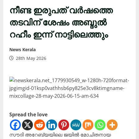
നീണ്ട ഇരുപത് വർഷത്തെ
തടവിന് ശേഷം അബ്ദുൽ
റഹീം ഇന്ന് നാട്ടിലെത്തും
News Kerala
28th May 2026
Spread the love
സൗദി അറേബ്യയിലെ ജയിൽ മോചിതനായ