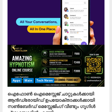
Apps
Main
Tech News
ഐഫോൺ ഐമെസ്സേജ് ചാറ്റുകൾക്കായി
ആന്‍ഡ്രോയിഡ് ഉപയോക്താക്കൾക്കായി
സൺബേർഡ് മെസ്സേജിംഗ് വീണ്ടും ഗൂഗിൾ