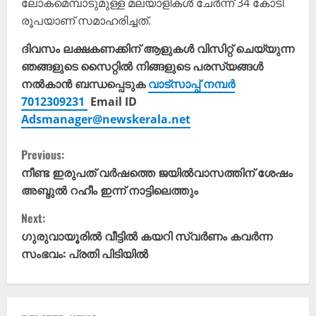
ലോകമെമ്പാടുമുള്ള മലയാളികൾ ചേർന്ന് 34 കോടി
രൂപയാണ് സമാഹരിച്ചത്.
ദിവസം ലക്ഷകണക്കിന് ആളുകൾ വിസിറ്റ് ചെയ്യുന്ന
ഞങ്ങളുടെ സൈറ്റിൽ നിങ്ങളുടെ പരസ്യങ്ങൾ
നൽകാൻ ബന്ധപ്പെടുക
വാട്സാപ്പ് നമ്പർ
7012309231
Email ID
Adsmanager@newskerala.net
C
Previous:
o
നീണ്ട ഇരുപത് വർഷത്തെ ജയിൽവാസത്തിന് ശേഷം
അബ്ദുൽ റഹീം ഇന്ന് നാട്ടിലെത്തും
n
Next:
t
ഗുരുവായൂരിൽ വീട്ടിൽ കയറി സ്വർണം കവർന്ന
സംഭവം: പ്രതി പിടിയിൽ
i
n