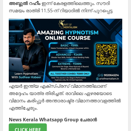
അബ്ദുൽ റഹീം
ഇന്ന് കേരളത്തിലെത്തും. സൗദി
സമയം രാത്രി 11.55-ന് റിയാദിൽ നിന്ന് പുറപ്പെട്ട
എയർ ഇന്ത്യ എക്സ്പ്രസ് വിമാനത്തിലാണ്
അദ്ദേഹം യാത്ര തിരിച്ചത്. രാവിലെ ഏഴരയോടെ
വിമാനം കരിപ്പൂർ അന്താരാഷ്ട്ര വിമാനത്താവളത്തിൽ
എത്തിച്ചേരും.
News Kerala Whatsapp Group ചേരാൻ
CLICK HERE