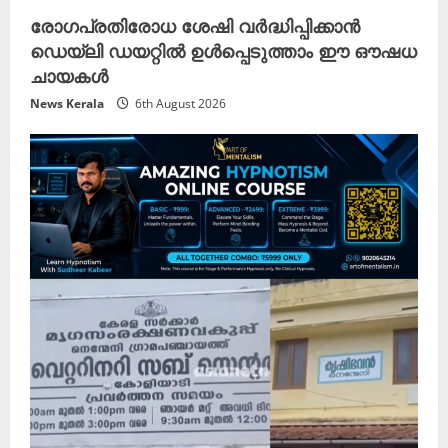
രോഗപ്രതിരോധ ശേഷി വർദ്ധിപ്പിക്കാൻ
ഡെയ്ലി ഡയറ്റിൽ ഉൾപ്പെടുത്താം ഈ ഔഷധ
ചായകൾ
News Kerala
6th August 2026