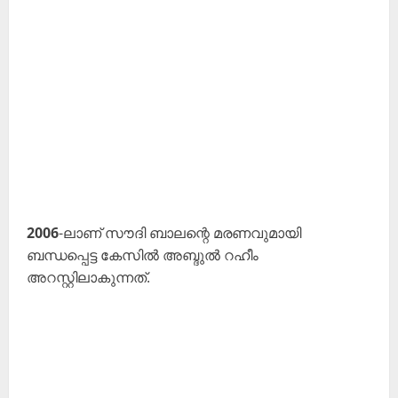
2006
-ലാണ് സൗദി ബാലന്റെ മരണവുമായി
ബന്ധപ്പെട്ട കേസിൽ അബ്ദുൽ റഹീം
അറസ്റ്റിലാകുന്നത്.