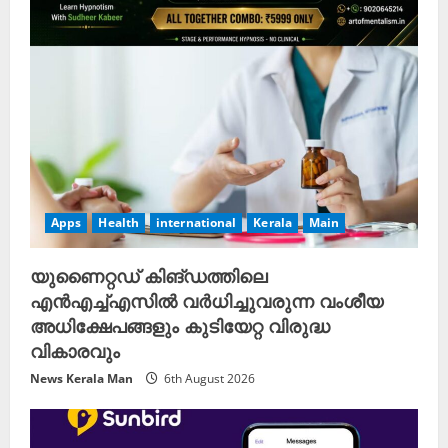
Apps
Health
international
Kerala
Main
യുണൈറ്റഡ് കിങ്ഡത്തിലെ
എൻഎച്ച്എസിൽ വർധിച്ചുവരുന്ന വംശീയ
അധിക്ഷേപങ്ങളും കുടിയേറ്റ വിരുദ്ധ
വികാരവും
News Kerala Man
6th August 2026