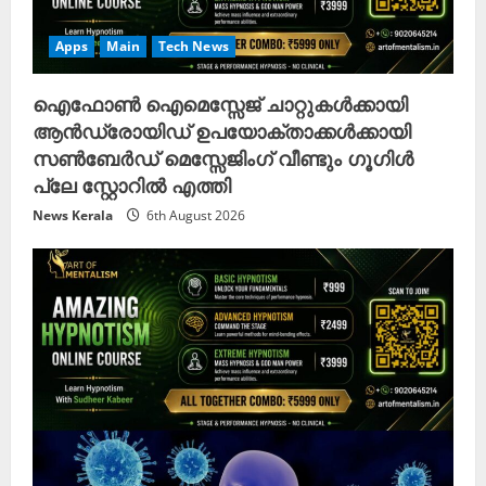
Apps
Main
Tech News
ഐഫോൺ ഐമെസ്സേജ് ചാറ്റുകൾക്കായി
ആന്‍ഡ്രോയിഡ് ഉപയോക്താക്കൾക്കായി
സൺബേർഡ് മെസ്സേജിംഗ് വീണ്ടും ഗൂഗിൾ
പ്ലേ സ്റ്റോറിൽ എത്തി
News Kerala
6th August 2026