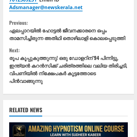
Adsmanager@newskerala.net
C
Previous:
o
ഏലപ്പാറയിൽ ഹോട്ടൽ ജീവനക്കാരനെ ഒപ്പം
താമസിച്ചിരുന്ന അതിഥി തൊഴിലാളി കൊലപ്പെടുത്തി
n
Next:
t
രൂപ കൂപ്പുകുത്തുന്നു! ഒരു ഡോളറിന് 94 പിന്നിട്ടു,
ഇന്ത്യൻ കറൻസിക്ക് ചരിത്രത്തിലെ വലിയ തിരിച്ചടി,
i
വിപണിയിൽ നിക്ഷേപകർ കൂട്ടത്തോടെ
പിൻവാങ്ങുന്നു
n
u
e
RELATED NEWS
R
e