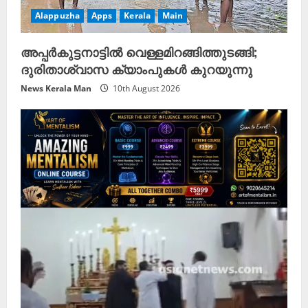
Alappuzha
Apps
Kerala
Main
അപ്പർകുട്ടനാട്ടിൽ വെള്ളമിറങ്ങിത്തുടങ്ങി;
ദുരിതാശ്വാസ ക്യാംപുകൾ കുറയുന്നു
News Kerala Man
10th August 2026