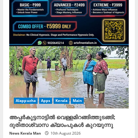
Alappuzha
Apps
Kerala
Main
അപ്പർകുട്ടനാട്ടിൽ വെള്ളമിറങ്ങിത്തുടങ്ങി;
ദുരിതാശ്വാസ ക്യാംപുകൾ കുറയുന്നു
News Kerala Man
10th August 2026