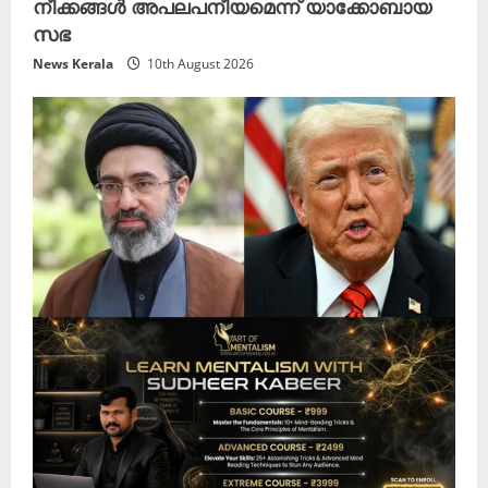
നീക്കങ്ങൾ അപലപനീയമെന്ന് യാക്കോബായ
സഭ
News Kerala
10th August 2026