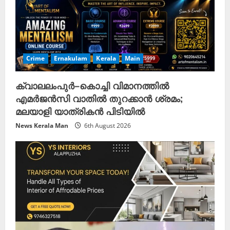
Crime
Ernakulam
Kerala
Main
ക്വാലലംപുർ–കൊച്ചി വിമാനത്തിൽ
എമർജൻസി വാതിൽ തുറക്കാൻ ശ്രമം;
മലയാളി യാത്രികൻ പിടിയിൽ
News Kerala Man
6th August 2026