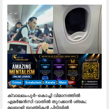
Crime
Ernakulam
Kerala
Main
ക്വാലലംപുർ–കൊച്ചി വിമാനത്തിൽ
എമർജൻസി വാതിൽ തുറക്കാൻ ശ്രമം;
മലയാളി യാത്രികൻ പിടിയിൽ