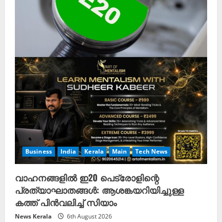
Business
India
Kerala
Main
Tech News
വാഹനങ്ങളിൽ ഇ20 പെട്രോളിന്റെ
പ്രത്യാഘാതങ്ങൾ: ആശങ്കയറിയിച്ചുള്ള
കത്ത് പിൻവലിച്ച് സിയാം
News Kerala
6th August 2026