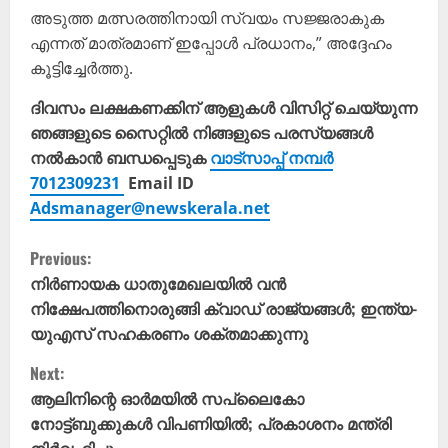
അടുത്ത മത്സരത്തിനായി സ്വയം സജ്ജരാകുക
എന്നത് മാത്രമാണ് ഇപ്പോള്‍ പ്രധാനം,” അദ്ദേഹം
കൂട്ടിച്ചേര്‍ത്തു.
ദിവസം ലക്ഷകണക്കിന് ആളുകൾ വിസിറ്റ് ചെയ്യുന്ന
ഞങ്ങളുടെ സൈറ്റിൽ നിങ്ങളുടെ പരസ്യങ്ങൾ
നൽകാൻ ബന്ധപ്പെടുക
വാട്സാപ്പ് നമ്പർ
7012309231
Email ID
Adsmanager@newskerala.net
C
Previous:
o
നിർണായക ധാതുമേഖലയിൽ വൻ
നിക്ഷേപത്തിനൊരുങ്ങി ക്വാഡ് രാജ്യങ്ങൾ; ഇന്ത്യ-
n
യുഎസ് സഹകരണം ശക്തമാക്കുന്നു
t
Next:
ആലിനിന്റെ ഓർമയിൽ സപ്ലൈകോ
i
നോട്ട്ബുക്കുകൾ വിപണിയിൽ; പ്രകാശനം മന്ത്രി