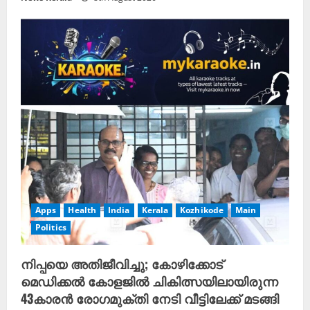
Apps
Health
India
Kerala
Kozhikode
Main
Politics
നിപ്പയെ അതിജീവിച്ചു; കോഴിക്കോട്
മെഡിക്കൽ കോളജിൽ ചികിത്സയിലായിരുന്ന
43കാരൻ രോഗമുക്തി നേടി വീട്ടിലേക്ക് മടങ്ങി