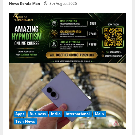
News Kerala Man
8th August 2026
Apps
Business
India
international
Main
Tech News