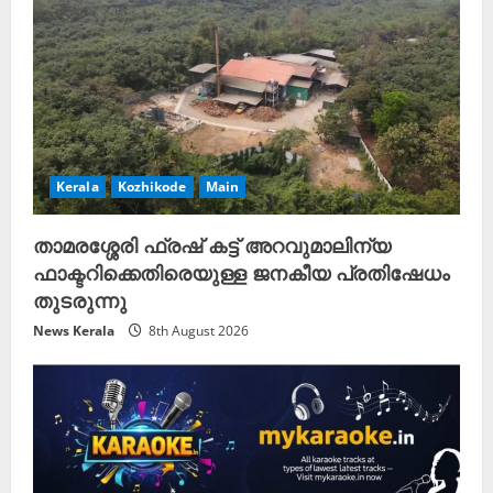
i
n
g
Kerala
Kozhikode
Main
താമരശ്ശേരി ഫ്രഷ് കട്ട് അറവുമാലിന്യ
ഫാക്ടറിക്കെതിരെയുള്ള ജനകീയ പ്രതിഷേധം
തുടരുന്നു
News Kerala
8th August 2026