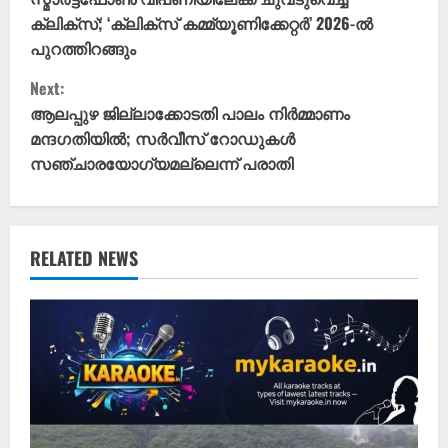
o
ക്ലിക്സ്; ‘ക്ലിക്സ് കമ്മ്യൂണിക്കേറ്റർ’ 2026-ൽ
n
പുറത്തിറങ്ങും
t
Next:
ആലപ്പുഴ ജില്ലാക്കോടതി പാലം നിർമ്മാണം
i
മന്ദഗതിയിൽ; സർവീസ് റോഡുകൾ
സഞ്ചാരയോഗ്യമല്ലെന്ന് പരാതി
n
u
e
RELATED NEWS
R
e
a
d