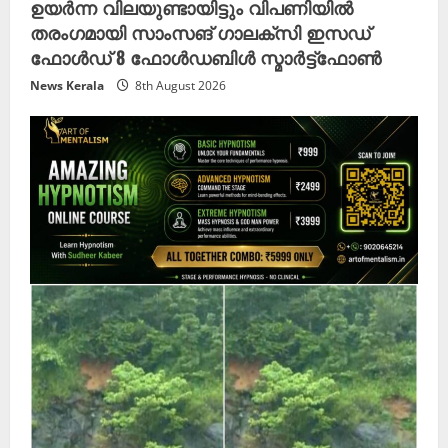
ഉയർന്ന വിലയുണ്ടായിട്ടും വിപണിയിൽ
തരംഗമായി സാംസങ് ഗാലക്സി ഇസഡ്
ഫോൾഡ് 8 ഫോൾഡബിൾ സ്മാർട്ട്ഫോൺ
News Kerala
8th August 2026