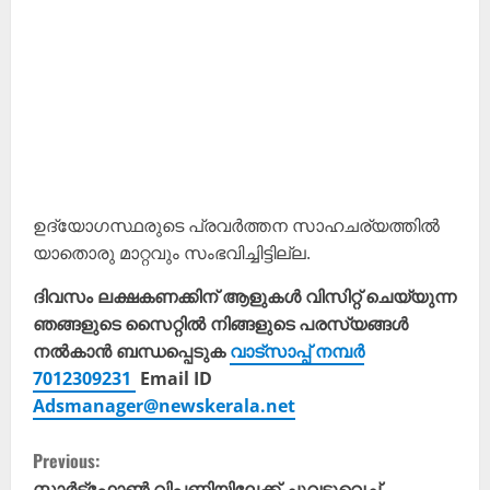
ഉദ്യോഗസ്ഥരുടെ പ്രവർത്തന സാഹചര്യത്തിൽ
യാതൊരു മാറ്റവും സംഭവിച്ചിട്ടില്ല.
ദിവസം ലക്ഷകണക്കിന് ആളുകൾ വിസിറ്റ് ചെയ്യുന്ന
ഞങ്ങളുടെ സൈറ്റിൽ നിങ്ങളുടെ പരസ്യങ്ങൾ
നൽകാൻ ബന്ധപ്പെടുക
വാട്സാപ്പ് നമ്പർ
7012309231
Email ID
Adsmanager@newskerala.net
C
Previous:
സ്മാർട്ട്ഫോൺ വിപണിയിലേക്ക് ചുവടുവെച്ച്