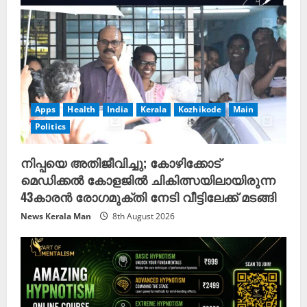
Apps
Health
India
Kerala
Kozhikode
Main
Politics
നിപ്പയെ അതിജീവിച്ചു; കോഴിക്കോട്
മെഡിക്കൽ കോളജിൽ ചികിത്സയിലായിരുന്ന
43കാരൻ രോഗമുക്തി നേടി വീട്ടിലേക്ക് മടങ്ങി
News Kerala Man
8th August 2026