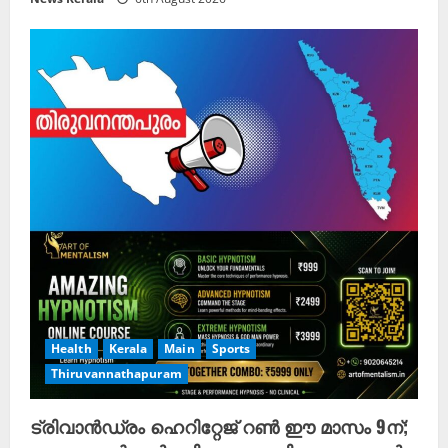
Health
Kerala
Main
Sports
Thiruvannathapuram
ട്രിവാൻഡ്രം ഹെറിറ്റേജ് റൺ ഈ മാസം 9ന്;