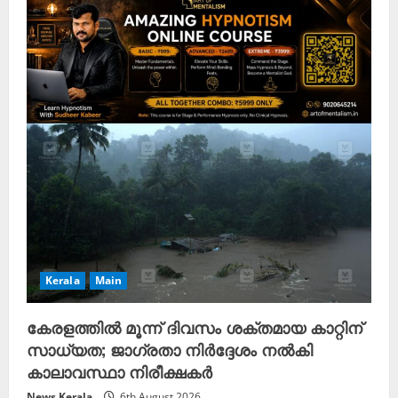
Kerala
Main
കേരളത്തിൽ മൂന്ന് ദിവസം ശക്തമായ കാറ്റിന്
സാധ്യത; ജാഗ്രതാ നിർദ്ദേശം നൽകി
കാലാവസ്ഥാ നിരീക്ഷകർ
News Kerala
6th August 2026