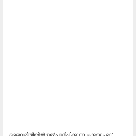
ജൈവരീതിയിൽ ഉൽപ്പാദിപ്പിക്കുന്ന ചക്കയും മറ്റ്