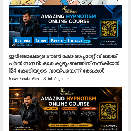
n
g
Business
Crime
Kerala
Thrissur
ഇരിങ്ങാലക്കുട ടൗൺ കോ-ഓപ്പറേറ്റീവ് ബാങ്ക്
പ്രതിസന്ധി: ഒരേ കുടുംബത്തിന് നൽകിയത്
124 കോടിയുടെ വായ്പയെന്ന് രേഖകൾ
News Kerala Man
6th August 2026