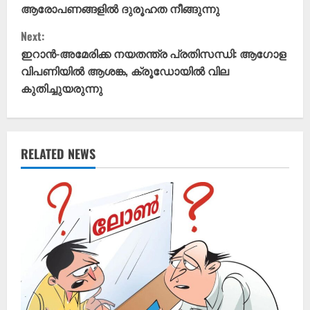
n
ആരോപണങ്ങളിൽ ദുരൂഹത നീങ്ങുന്നു
t
Next:
ഇറാൻ-അമേരിക്ക നയതന്ത്ര പ്രതിസന്ധി: ആഗോള
i
വിപണിയിൽ ആശങ്ക, ക്രൂഡോയിൽ വില
കുതിച്ചുയരുന്നു
n
u
e
RELATED NEWS
R
e
a
d
i