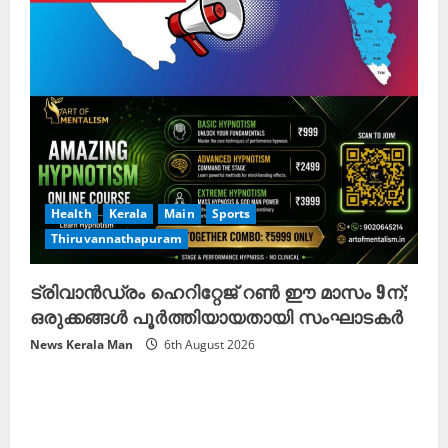
Health
Kerala
Main
Sports
Thiruvannathapuram
ട്രിവാൻഡ്രം ഹെറിറ്റേജ് റൺ ഈ മാസം 9ന്;
ഒരുക്കങ്ങൾ പൂർത്തിയായതായി സംഘാടകർ
News Kerala Man
6th August 2026