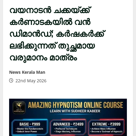
വയനാടൻ ചക്കയ്ക്ക്
കർണാടകയിൽ വൻ
ഡിമാൻഡ്; കർഷകർക്ക്
ലഭിക്കുന്നത് തുച്ഛമായ
വരുമാനം മാത്രം
News Kerala Man
22nd May 2026