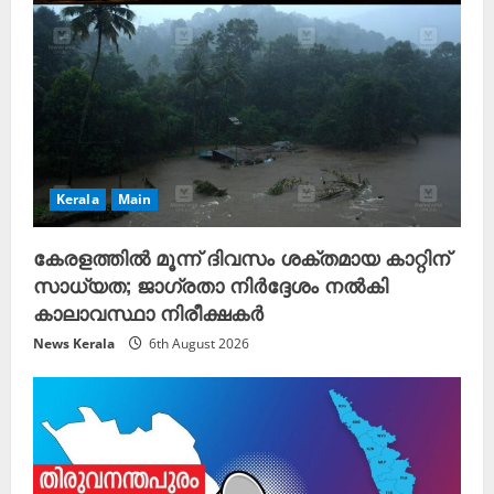
Kerala
Main
കേരളത്തിൽ മൂന്ന് ദിവസം ശക്തമായ കാറ്റിന്
സാധ്യത; ജാഗ്രതാ നിർദ്ദേശം നൽകി
കാലാവസ്ഥാ നിരീക്ഷകർ
News Kerala
6th August 2026