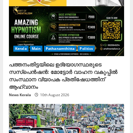
Kerala
Main
Pathanamthitta
Politics
പത്തനംതിട്ടയിലെ ഉദ്യോഗസ്ഥരുടെ
സസ്പെൻഷൻ: മോട്ടോർ വാഹന വകുപ്പിൽ
സംസ്ഥാന വ്യാപക പ്രതിഷേധത്തിന്
ആഹ്വാനം
News Kerala
10th August 2026