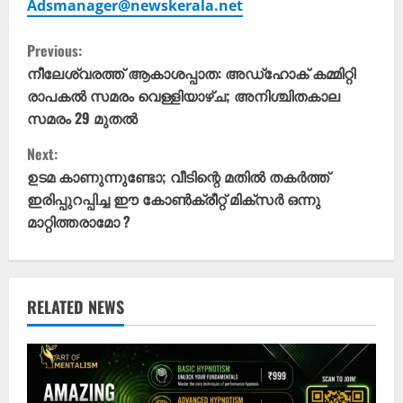
Adsmanager@newskerala.net
C
Previous:
o
നീലേശ്വരത്ത് ആകാശപ്പാത: അഡ്‌ഹോക് കമ്മിറ്റി
രാപകൽ സമരം വെള്ളിയാഴ്ച; അനിശ്ചിതകാല
n
സമരം 29 മുതൽ
t
Next:
ഉടമ കാണുന്നുണ്ടോ; വീടിന്റെ മതിൽ തകർത്ത്
i
ഇരിപ്പുറപ്പിച്ച ഈ കോൺക്രീറ്റ് മിക്സർ ഒന്നു
മാറ്റിത്തരാമോ ?
n
u
e
RELATED NEWS
R
e