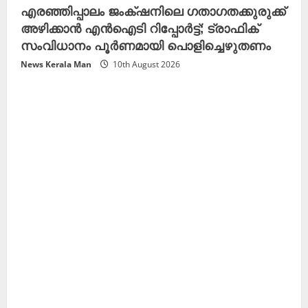
എരഞ്ഞിപ്പാലം ജംക്‌ഷനിലെ ഗതാഗതക്കുരുക്ക്
അഴിക്കാൻ എൻഐടി റിപ്പോർട്ട്; ട്രാഫിക്
സംവിധാനം പൂർണമായി പൊളിച്ചെഴുതണം
News Kerala Man
10th August 2026