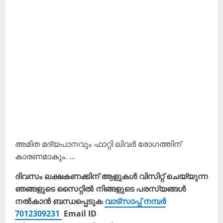
അമിത മദ്യപാനവും ഫാറ്റി ലിവര്‍ രോഗത്തിന്
കാരണമാകും. …
ദിവസം ലക്ഷകണക്കിന് ആളുകൾ വിസിറ്റ് ചെയ്യുന്ന
ഞങ്ങളുടെ സൈറ്റിൽ നിങ്ങളുടെ പരസ്യങ്ങൾ
നൽകാൻ ബന്ധപ്പെടുക
വാട്സാപ്പ് നമ്പർ
7012309231
Email ID