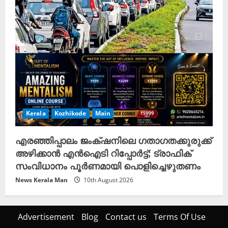
Kerala
Kozhikode
Main
എരഞ്ഞിപ്പാലം ജംക്‌ഷനിലെ ഗതാഗതക്കുരുക്ക്
അഴിക്കാൻ എൻഐടി റിപ്പോർട്ട്; ട്രാഫിക്
സംവിധാനം പൂർണമായി പൊളിച്ചെഴുതണം
News Kerala Man
10th August 2026
Advertisement
Blog
Contact us
Terms Of Use