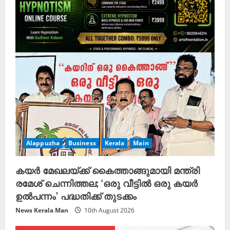
a
d
i
n
g
Alappuzha
Business
Kerala
Main
കയർ മേഖലയ്ക്ക് കൈത്താങ്ങുമായി മന്ത്രി
രമേശ് ചെന്നിത്തല; ‘ഒരു വീട്ടിൽ ഒരു കയർ
ഉൽപന്നം’ പദ്ധതിക്ക് തുടക്കം
News Kerala Man
10th August 2026