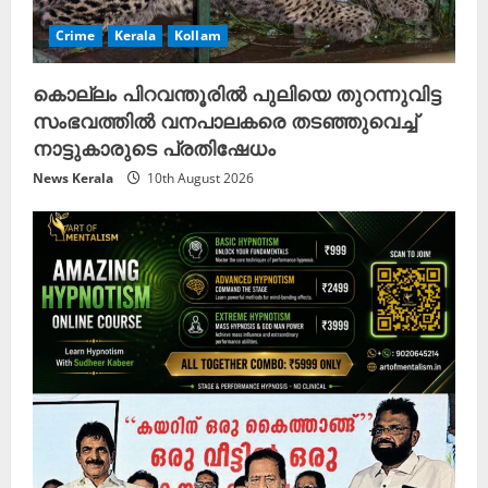
Crime
Kerala
Kollam
കൊല്ലം പിറവന്തൂരിൽ പുലിയെ തുറന്നുവിട്ട
സംഭവത്തിൽ വനപാലകരെ തടഞ്ഞുവെച്ച്
നാട്ടുകാരുടെ പ്രതിഷേധം
News Kerala
10th August 2026