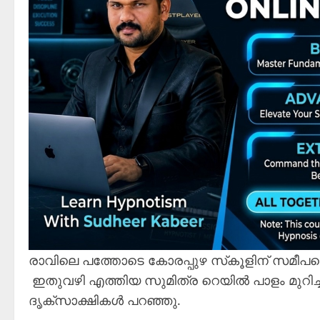
രാവിലെ പത്തോടെ കോരപ്പുഴ സ്‌കൂളിന് സമീപത്
ഇതുവഴി എത്തിയ സുമിത്ര റെയില്‍ പാളം മുറിച്ച
ദൃക്‌സാക്ഷികള്‍ പറഞ്ഞു.