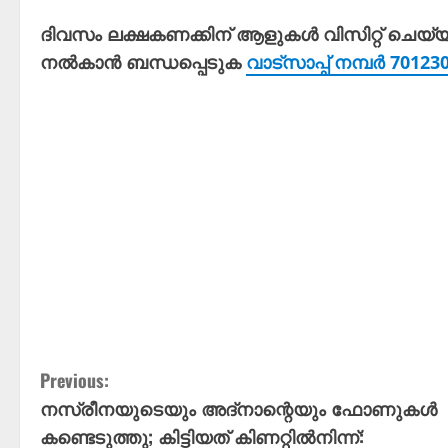
ദിവസം ലക്ഷകണക്കിന് ആളുകൾ വിസിറ്റ് ചെയ്
നൽകാൻ ബന്ധപ്പെടുക
വാട്സാപ്പ് നമ്പർ 7012
C
Previous:
നസ്രീനയുടെയും അദ്നാന്റെയും ഫോണുകൾ
o
കണ്ടെടുത്തു; കിട്ടിയത് കിണറ്റിൽനിന്ന്: