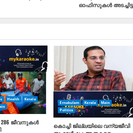
ഓഫിസുകൾ അടച്ചിട്ട
s
Health
Kerala
Ernakulam
Kerala
Main
ain
Politics
ൽ
286 ജീവനുകൾ
കൊച്ചി ജില്ലയിലെ വന്യജീവി
ി
സംഘർഷം: ആനകളെ