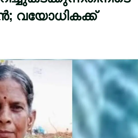
ന്‍; വയോധികക്ക്